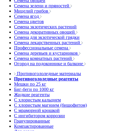
Семена овощей
Семена зелени и пряностей
Мицелий грибов
Семена ягод
Семена цветов
Семена экзотических растений
Семена декоративных овощей
Семена для экзотической грядки
Семена лекарственных растений
Профессиональные семена
Семена деревьев и кустарников
Семена комнатных растений
Огород на подоконнике и балконе
Противогололедные материалы
Противогололедные реагенты
Мешки по 25 кг
Биг-беги по 1000 кг
Жидкие реагенты
С хлористым кальцием
С хлористым магнием (бишофитом)
С мраморной крошкой
С ингибитором коррозии
Гранулированные
Компактированные