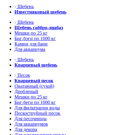
Щебень
Известняковый щебень
Щебень
Щебень габбро-диабаз
Мешки по 25 кг
Биг-бэги по 1000 кг
Камни для бани
Для аквариума
Щебень
Кварцевый щебень
Песок
Кварцевый песок
Окатанный (сухой)
Дробленый
Мешки по 25 кг
Биг-беги по 1000 кг
Для фильтрации воды
Пескоструйный песок
Для песочницы
Для аквариумов
Для декора
Для изготовления стекла