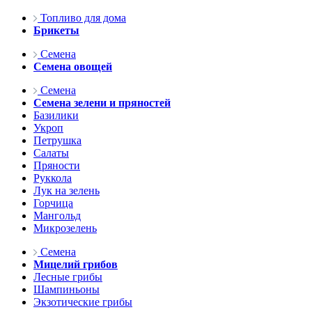
Топливо для дома
Брикеты
Семена
Семена овощей
Семена
Семена зелени и пряностей
Базилики
Укроп
Петрушка
Салаты
Пряности
Руккола
Лук на зелень
Горчица
Мангольд
Микрозелень
Семена
Мицелий грибов
Лесные грибы
Шампиньоны
Экзотические грибы