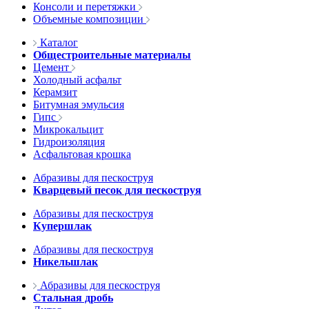
Консоли и перетяжки
Объемные композиции
Каталог
Общестроительные материалы
Цемент
Холодный асфальт
Керамзит
Битумная эмульсия
Гипс
Микрокальцит
Гидроизоляция
Асфальтовая крошка
Абразивы для пескоструя
Кварцевый песок для пескоструя
Абразивы для пескоструя
Купершлак
Абразивы для пескоструя
Никельшлак
Абразивы для пескоструя
Стальная дробь