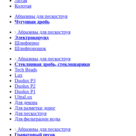
Литая
Колотая
Абразивы для пескоструя
Чугунная дробь
Абразивы для пескоструя
Электрокорунд
Шлифзерно
Шлифпорошок
Абразивы для пескоструя
Стеклянная дробь, стеклошарики
Tech Beads
Lux
Duolux P3
Duolux P2
Duolux P1
UltraLux
Для декора
Для разметки дорог
Для пескоструя
Для фильтрации воды
Абразивы для пескоструя
Гранатовый песок