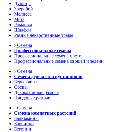
Душица
Зверобой
Мелисса
Мята
Ромашка
Шалфей
Разные лекарственные травы
Семена
Профессиональные семена
Профессиональные семена цветов
Профессиональные семена овощей и зелени
Семена
Семена деревьев и кустарников
Бересклеты
Сосны
Декоративные разные
Плодовые разные
Семена
Семена комнатных растений
Бальзамины
Барвинки
Бегонии