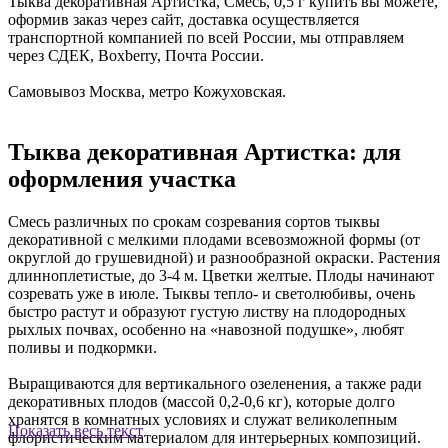
Тыква декоративная Артистка, Смесь, 0,5 г купить вы можете,
оформив заказ через сайт, доставка осуществляется
транспортной компанией по всей России, мы отправляем
через СДЕК, Boxberry, Почта России.
Самовывоз Москва, метро Кожуховская.
Тыква декоративная Артистка: для
оформления участка
Смесь различных по срокам созревания сортов тыквы
декоративной с мелкими плодами всевозможной формы (от
округлой до грушевидной) и разнообразной окраски. Растения
длинноплетистые, до 3-4 м. Цветки желтые. Плоды начинают
созревать уже в июле. Тыквы тепло- и светолюбивы, очень
быстро растут и образуют густую листву на плодородных
рыхлых почвах, особенно на «навозной подушке», любят
поливы и подкормки.
Выращиваются для вертикального озеленения, а также ради
декоративных плодов (массой 0,2-0,6 кг), которые долго
хранятся в комнатных условиях и служат великолепным
Показать весь текст
флористическим материалом для интерьерных композиций.