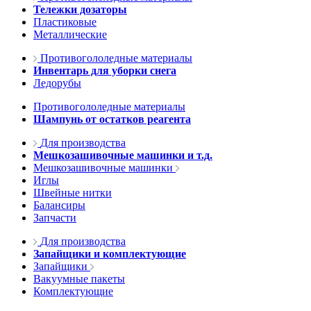
Тележки дозаторы
Пластиковые
Металлические
Противогололедные материалы
Инвентарь для уборки снега
Ледорубы
Противогололедные материалы
Шампунь от остатков реагента
Для производства
Мешкозашивочные машинки и т.д.
Мешкозашивочные машинки
Иглы
Швейные нитки
Балансиры
Запчасти
Для производства
Запайщики и комплектующие
Запайщики
Вакуумные пакеты
Комплектующие