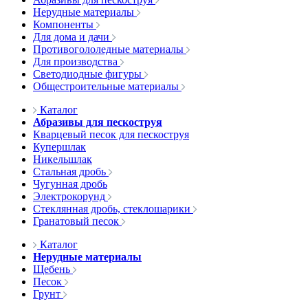
Нерудные материалы
Компоненты
Для дома и дачи
Противогололедные материалы
Для производства
Светодиодные фигуры
Общестроительные материалы
Каталог
Абразивы для пескоструя
Кварцевый песок для пескоструя
Купершлак
Никельшлак
Стальная дробь
Чугунная дробь
Электрокорунд
Стеклянная дробь, стеклошарики
Гранатовый песок
Каталог
Нерудные материалы
Щебень
Песок
Грунт