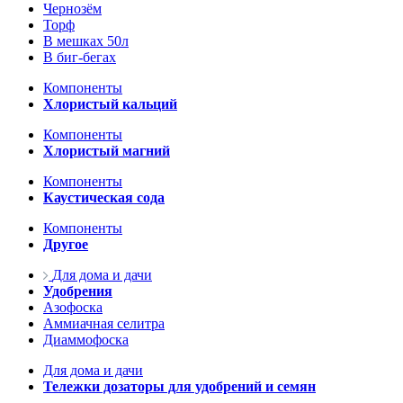
Чернозём
Торф
В мешках 50л
В биг-бегах
Компоненты
Хлористый кальций
Компоненты
Хлористый магний
Компоненты
Каустическая сода
Компоненты
Другое
Для дома и дачи
Удобрения
Азофоска
Аммиачная селитра
Диаммофоска
Для дома и дачи
Тележки дозаторы для удобрений и семян