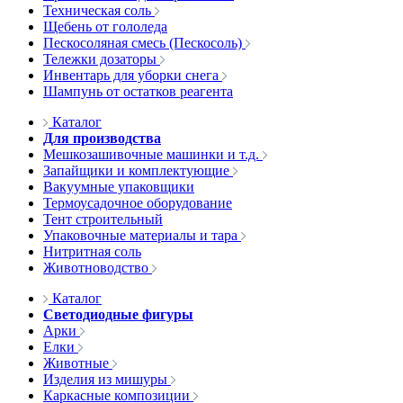
Техническая соль
Щебень от гололеда
Пескосоляная смесь (Пескосоль)
Тележки дозаторы
Инвентарь для уборки снега
Шампунь от остатков реагента
Каталог
Для производства
Мешкозашивочные машинки и т.д.
Запайщики и комплектующие
Вакуумные упаковщики
Термоусадочное оборудование
Тент строительный
Упаковочные материалы и тара
Нитритная соль
Животноводство
Каталог
Светодиодные фигуры
Арки
Елки
Животные
Изделия из мишуры
Каркасные композиции