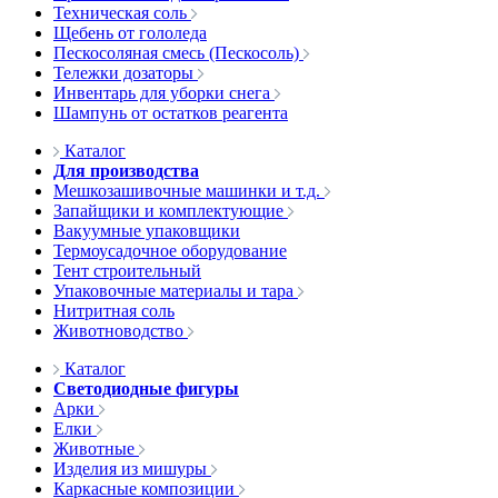
Техническая соль
Щебень от гололеда
Пескосоляная смесь (Пескосоль)
Тележки дозаторы
Инвентарь для уборки снега
Шампунь от остатков реагента
Каталог
Для производства
Мешкозашивочные машинки и т.д.
Запайщики и комплектующие
Вакуумные упаковщики
Термоусадочное оборудование
Тент строительный
Упаковочные материалы и тара
Нитритная соль
Животноводство
Каталог
Светодиодные фигуры
Арки
Елки
Животные
Изделия из мишуры
Каркасные композиции