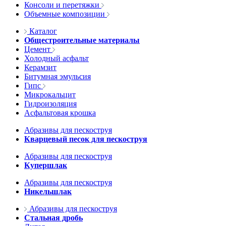
Консоли и перетяжки
Объемные композиции
Каталог
Общестроительные материалы
Цемент
Холодный асфальт
Керамзит
Битумная эмульсия
Гипс
Микрокальцит
Гидроизоляция
Асфальтовая крошка
Абразивы для пескоструя
Кварцевый песок для пескоструя
Абразивы для пескоструя
Купершлак
Абразивы для пескоструя
Никельшлак
Абразивы для пескоструя
Стальная дробь