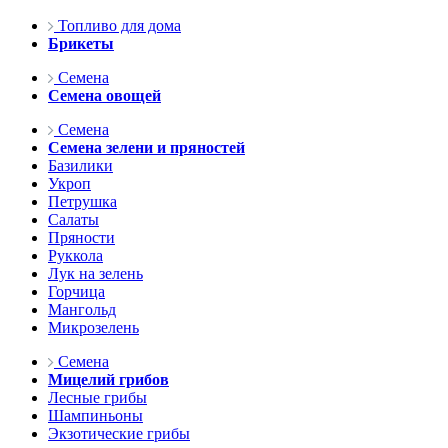
Топливо для дома
Брикеты
Семена
Семена овощей
Семена
Семена зелени и пряностей
Базилики
Укроп
Петрушка
Салаты
Пряности
Руккола
Лук на зелень
Горчица
Мангольд
Микрозелень
Семена
Мицелий грибов
Лесные грибы
Шампиньоны
Экзотические грибы