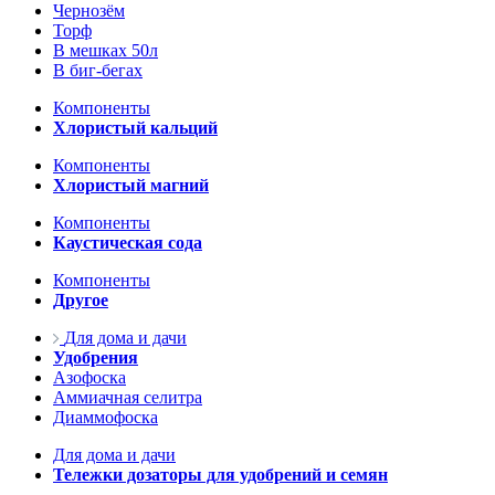
Чернозём
Торф
В мешках 50л
В биг-бегах
Компоненты
Хлористый кальций
Компоненты
Хлористый магний
Компоненты
Каустическая сода
Компоненты
Другое
Для дома и дачи
Удобрения
Азофоска
Аммиачная селитра
Диаммофоска
Для дома и дачи
Тележки дозаторы для удобрений и семян