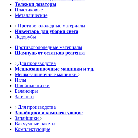
Тележки дозаторы
Пластиковые
Металлические
Противогололедные материалы
Инвентарь для уборки снега
Ледорубы
Противогололедные материалы
Шампунь от остатков реагента
Для производства
Мешкозашивочные машинки и т.д.
Мешкозашивочные машинки
Иглы
Швейные нитки
Балансиры
Запчасти
Для производства
Запайщики и комплектующие
Запайщики
Вакуумные пакеты
Комплектующие