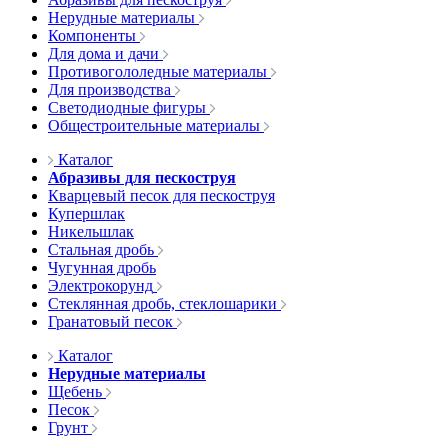
Нерудные материалы
Компоненты
Для дома и дачи
Противогололедные материалы
Для производства
Светодиодные фигуры
Общестроительные материалы
Каталог
Абразивы для пескоструя
Кварцевый песок для пескоструя
Купершлак
Никельшлак
Стальная дробь
Чугунная дробь
Электрокорунд
Стеклянная дробь, стеклошарики
Гранатовый песок
Каталог
Нерудные материалы
Щебень
Песок
Грунт