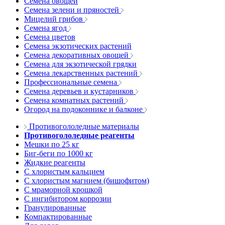
Семена овощей
Семена зелени и пряностей
Мицелий грибов
Семена ягод
Семена цветов
Семена экзотических растений
Семена декоративных овощей
Семена для экзотической грядки
Семена лекарственных растений
Профессиональные семена
Семена деревьев и кустарников
Семена комнатных растений
Огород на подоконнике и балконе
Противогололедные материалы
Противогололедные реагенты
Мешки по 25 кг
Биг-беги по 1000 кг
Жидкие реагенты
С хлористым кальцием
С хлористым магнием (бишофитом)
С мраморной крошкой
С ингибитором коррозии
Гранулированные
Компактированные