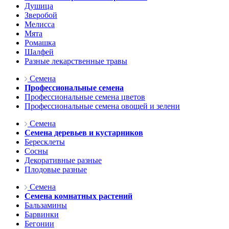
Душица
Зверобой
Мелисса
Мята
Ромашка
Шалфей
Разные лекарственные травы
Семена
Профессиональные семена
Профессиональные семена цветов
Профессиональные семена овощей и зелени
Семена
Семена деревьев и кустарников
Бересклеты
Сосны
Декоративные разные
Плодовые разные
Семена
Семена комнатных растений
Бальзамины
Барвинки
Бегонии