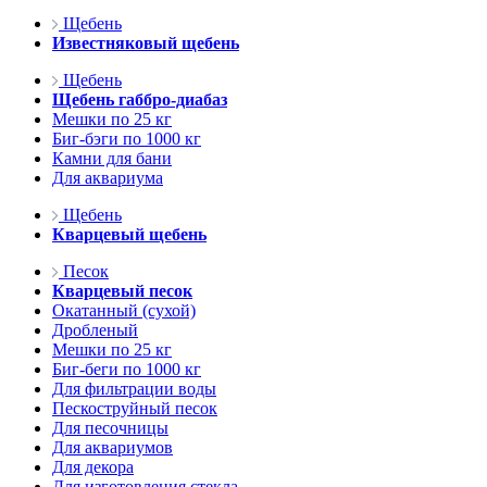
Щебень
Известняковый щебень
Щебень
Щебень габбро-диабаз
Мешки по 25 кг
Биг-бэги по 1000 кг
Камни для бани
Для аквариума
Щебень
Кварцевый щебень
Песок
Кварцевый песок
Окатанный (сухой)
Дробленый
Мешки по 25 кг
Биг-беги по 1000 кг
Для фильтрации воды
Пескоструйный песок
Для песочницы
Для аквариумов
Для декора
Для изготовления стекла