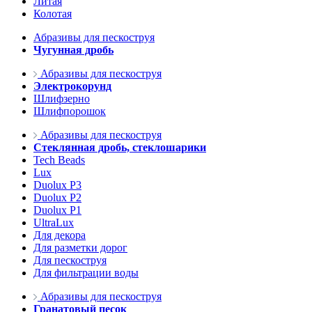
Литая
Колотая
Абразивы для пескоструя
Чугунная дробь
Абразивы для пескоструя
Электрокорунд
Шлифзерно
Шлифпорошок
Абразивы для пескоструя
Стеклянная дробь, стеклошарики
Tech Beads
Lux
Duolux P3
Duolux P2
Duolux P1
UltraLux
Для декора
Для разметки дорог
Для пескоструя
Для фильтрации воды
Абразивы для пескоструя
Гранатовый песок