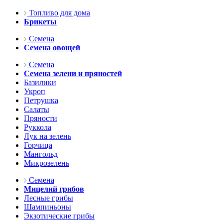
Топливо для дома
Брикеты
Семена
Семена овощей
Семена
Семена зелени и пряностей
Базилики
Укроп
Петрушка
Салаты
Пряности
Руккола
Лук на зелень
Горчица
Мангольд
Микрозелень
Семена
Мицелий грибов
Лесные грибы
Шампиньоны
Экзотические грибы