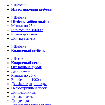
Щебень
Известняковый щебень
Щебень
Щебень габбро-диабаз
Мешки по 25 кг
Биг-бэги по 1000 кг
Камни для бани
Для аквариума
Щебень
Кварцевый щебень
Песок
Кварцевый песок
Окатанный (сухой)
Дробленый
Мешки по 25 кг
Биг-беги по 1000 кг
Для фильтрации воды
Пескоструйный песок
Для песочницы
Для аквариумов
Для декора
Для изготовления стекла