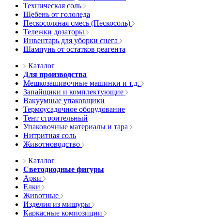
Техническая соль
Щебень от гололеда
Пескосоляная смесь (Пескосоль)
Тележки дозаторы
Инвентарь для уборки снега
Шампунь от остатков реагента
Каталог
Для производства
Мешкозашивочные машинки и т.д.
Запайщики и комплектующие
Вакуумные упаковщики
Термоусадочное оборудование
Тент строительный
Упаковочные материалы и тара
Нитритная соль
Животноводство
Каталог
Светодиодные фигуры
Арки
Елки
Животные
Изделия из мишуры
Каркасные композиции