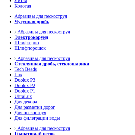
Литая
Колотая
Абразивы для пескоструя
Чугунная дробь
Абразивы для пескоструя
Электрокорунд
Шлифзерно
Шлифпорошок
Абразивы для пескоструя
Стеклянная дробь, стеклошарики
Tech Beads
Lux
Duolux P3
Duolux P2
Duolux P1
UltraLux
Для декора
Для разметки дорог
Для пескоструя
Для фильтрации воды
Абразивы для пескоструя
Гранатовый песок