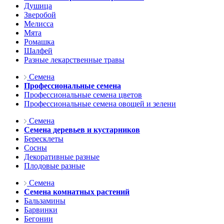
Душица
Зверобой
Мелисса
Мята
Ромашка
Шалфей
Разные лекарственные травы
Семена
Профессиональные семена
Профессиональные семена цветов
Профессиональные семена овощей и зелени
Семена
Семена деревьев и кустарников
Бересклеты
Сосны
Декоративные разные
Плодовые разные
Семена
Семена комнатных растений
Бальзамины
Барвинки
Бегонии