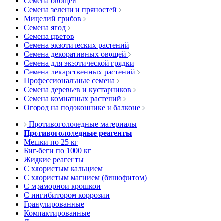
Семена овощей
Семена зелени и пряностей
Мицелий грибов
Семена ягод
Семена цветов
Семена экзотических растений
Семена декоративных овощей
Семена для экзотической грядки
Семена лекарственных растений
Профессиональные семена
Семена деревьев и кустарников
Семена комнатных растений
Огород на подоконнике и балконе
Противогололедные материалы
Противогололедные реагенты
Мешки по 25 кг
Биг-беги по 1000 кг
Жидкие реагенты
С хлористым кальцием
С хлористым магнием (бишофитом)
С мраморной крошкой
С ингибитором коррозии
Гранулированные
Компактированные