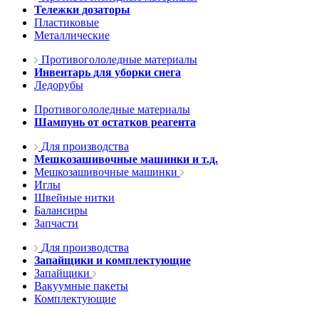
Тележки дозаторы
Пластиковые
Металлические
Противогололедные материалы
Инвентарь для уборки снега
Ледорубы
Противогололедные материалы
Шампунь от остатков реагента
Для производства
Мешкозашивочные машинки и т.д.
Мешкозашивочные машинки
Иглы
Швейные нитки
Балансиры
Запчасти
Для производства
Запайщики и комплектующие
Запайщики
Вакуумные пакеты
Комплектующие