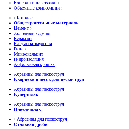
Консоли и перетяжки
Объемные композиции
Каталог
Общестроительные материалы
Цемент
Холодный асфальт
Керамзит
Битумная эмульсия
Гипс
Микрокальцит
Гидроизоляция
Асфальтовая крошка
Абразивы для пескоструя
Кварцевый песок для пескоструя
Абразивы для пескоструя
Купершлак
Абразивы для пескоструя
Никельшлак
Абразивы для пескоструя
Стальная дробь