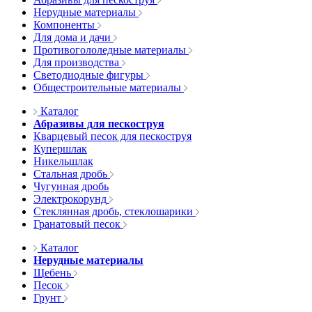
Нерудные материалы
Компоненты
Для дома и дачи
Противогололедные материалы
Для производства
Светодиодные фигуры
Общестроительные материалы
Каталог
Абразивы для пескоструя
Кварцевый песок для пескоструя
Купершлак
Никельшлак
Стальная дробь
Чугунная дробь
Электрокорунд
Стеклянная дробь, стеклошарики
Гранатовый песок
Каталог
Нерудные материалы
Щебень
Песок
Грунт