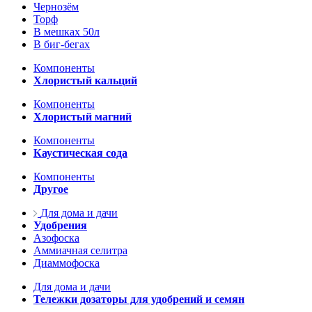
Чернозём
Торф
В мешках 50л
В биг-бегах
Компоненты
Хлористый кальций
Компоненты
Хлористый магний
Компоненты
Каустическая сода
Компоненты
Другое
Для дома и дачи
Удобрения
Азофоска
Аммиачная селитра
Диаммофоска
Для дома и дачи
Тележки дозаторы для удобрений и семян