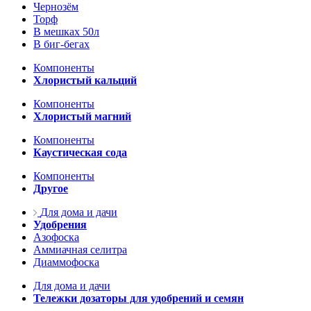
Чернозём
Торф
В мешках 50л
В биг-бегах
Компоненты
Хлористый кальций
Компоненты
Хлористый магний
Компоненты
Каустическая сода
Компоненты
Другое
Для дома и дачи
Удобрения
Азофоска
Аммиачная селитра
Диаммофоска
Для дома и дачи
Тележки дозаторы для удобрений и семян