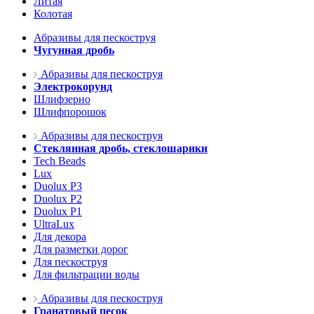
Литая
Колотая
Абразивы для пескоструя
Чугунная дробь
Абразивы для пескоструя
Электрокорунд
Шлифзерно
Шлифпорошок
Абразивы для пескоструя
Стеклянная дробь, стеклошарики
Tech Beads
Lux
Duolux P3
Duolux P2
Duolux P1
UltraLux
Для декора
Для разметки дорог
Для пескоструя
Для фильтрации воды
Абразивы для пескоструя
Гранатовый песок