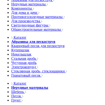
Нерудные материалы
Компоненты
Для дома и дачи
Противогололедные материалы
Для производства
Светодиодные фигуры
Общестроительные материалы
Каталог
Абразивы для пескоструя
Кварцевый песок для пескоструя
Купершлак
Никельшлак
Стальная дробь
Чугунная дробь
Электрокорунд
Стеклянная дробь, стеклошарики
Гранатовый песок
Каталог
Нерудные материалы
Щебень
Песок
Грунт