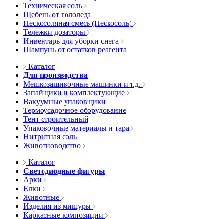
Техническая соль
Щебень от гололеда
Пескосоляная смесь (Пескосоль)
Тележки дозаторы
Инвентарь для уборки снега
Шампунь от остатков реагента
Каталог
Для производства
Мешкозашивочные машинки и т.д.
Запайщики и комплектующие
Вакуумные упаковщики
Термоусадочное оборудование
Тент строительный
Упаковочные материалы и тара
Нитритная соль
Животноводство
Каталог
Светодиодные фигуры
Арки
Елки
Животные
Изделия из мишуры
Каркасные композиции