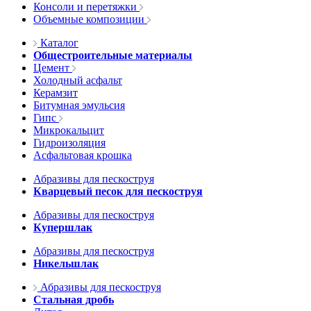
Консоли и перетяжки
Объемные композиции
Каталог
Общестроительные материалы
Цемент
Холодный асфальт
Керамзит
Битумная эмульсия
Гипс
Микрокальцит
Гидроизоляция
Асфальтовая крошка
Абразивы для пескоструя
Кварцевый песок для пескоструя
Абразивы для пескоструя
Купершлак
Абразивы для пескоструя
Никельшлак
Абразивы для пескоструя
Стальная дробь