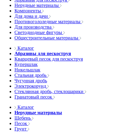
Нерудные материалы
Компоненты
Для дома и дачи
Противогололедные материалы
Для производства
Светодиодные фигуры
Общестроительные материалы
Каталог
Абразивы для пескоструя
Кварцевый песок для пескоструя
Купершлак
Никельшлак
Стальная дробь
Чугунная дробь
Электрокорунд
Стеклянная дробь, стеклошарики
Гранатовый песок
Каталог
Нерудные материалы
Щебень
Песок
Грунт