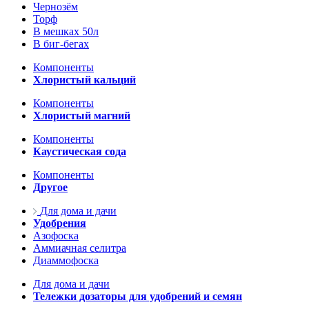
Чернозём
Торф
В мешках 50л
В биг-бегах
Компоненты
Хлористый кальций
Компоненты
Хлористый магний
Компоненты
Каустическая сода
Компоненты
Другое
Для дома и дачи
Удобрения
Азофоска
Аммиачная селитра
Диаммофоска
Для дома и дачи
Тележки дозаторы для удобрений и семян