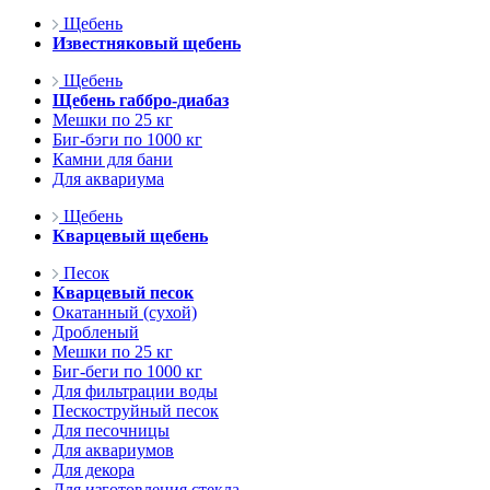
Щебень
Известняковый щебень
Щебень
Щебень габбро-диабаз
Мешки по 25 кг
Биг-бэги по 1000 кг
Камни для бани
Для аквариума
Щебень
Кварцевый щебень
Песок
Кварцевый песок
Окатанный (сухой)
Дробленый
Мешки по 25 кг
Биг-беги по 1000 кг
Для фильтрации воды
Пескоструйный песок
Для песочницы
Для аквариумов
Для декора
Для изготовления стекла