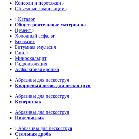
Консоли и перетяжки
Объемные композиции
Каталог
Общестроительные материалы
Цемент
Холодный асфальт
Керамзит
Битумная эмульсия
Гипс
Микрокальцит
Гидроизоляция
Асфальтовая крошка
Абразивы для пескоструя
Кварцевый песок для пескоструя
Абразивы для пескоструя
Купершлак
Абразивы для пескоструя
Никельшлак
Абразивы для пескоструя
Стальная дробь