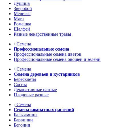
Душица
Зверобой
Мелисса
Мята
Ромашка
Шалфей
Разные лекарственные травы
Семена
Профессиональные семена
Профессиональные семена цветов
Профессиональные семена овощей и зелени
Семена
Семена деревьев и кустарников
Бересклеты
Сосны
Декоративные разные
Плодовые разные
Семена
Семена комнатных растений
Бальзамины
Барвинки
Бегонии