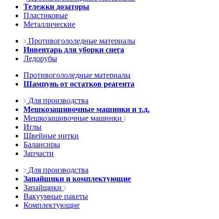
Тележки дозаторы
Пластиковые
Металлические
Противогололедные материалы
Инвентарь для уборки снега
Ледорубы
Противогололедные материалы
Шампунь от остатков реагента
Для производства
Мешкозашивочные машинки и т.д.
Мешкозашивочные машинки
Иглы
Швейные нитки
Балансиры
Запчасти
Для производства
Запайщики и комплектующие
Запайщики
Вакуумные пакеты
Комплектующие