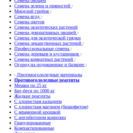
Семена овощей
Семена зелени и пряностей
Мицелий грибов
Семена ягод
Семена цветов
Семена экзотических растений
Семена декоративных овощей
Семена для экзотической грядки
Семена лекарственных растений
Профессиональные семена
Семена деревьев и кустарников
Семена комнатных растений
Огород на подоконнике и балконе
Противогололедные материалы
Противогололедные реагенты
Мешки по 25 кг
Биг-беги по 1000 кг
Жидкие реагенты
С хлористым кальцием
С хлористым магнием (бишофитом)
С мраморной крошкой
С ингибитором коррозии
Гранулированные
Компактированные