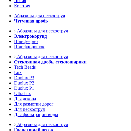
Литая
Колотая
Абразивы для пескоструя
Чугунная дробь
Абразивы для пескоструя
Электрокорунд
Шлифзерно
Шлифпорошок
Абразивы для пескоструя
Стеклянная дробь, стеклошарики
Tech Beads
Lux
Duolux P3
Duolux P2
Duolux P1
UltraLux
Для декора
Для разметки дорог
Для пескоструя
Для фильтрации воды
Абразивы для пескоструя
Гранатовый песок