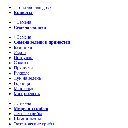
Топливо для дома
Брикеты
Семена
Семена овощей
Семена
Семена зелени и пряностей
Базилики
Укроп
Петрушка
Салаты
Пряности
Руккола
Лук на зелень
Горчица
Мангольд
Микрозелень
Семена
Мицелий грибов
Лесные грибы
Шампиньоны
Экзотические грибы