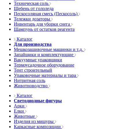
Техническая соль
Щебень от гололеда
Пескосоляная смесь (Пескосоль)
Тележки дозаторы
Инвентарь для уборки снега
Шампунь от остатков реагента
Каталог
Для производства
Мешкозашивочные машинки и т.д.
Запайщики и комплектующие
Вакуумные упаковщики
Термоусадочное оборудование
Тент строительный
Упаковочные материалы и тара
Нитритная соль
Животноводство
Каталог
Светодиодные фигуры
Арки
Елки
Животные
Изделия из мишуры
Каркасные композиции