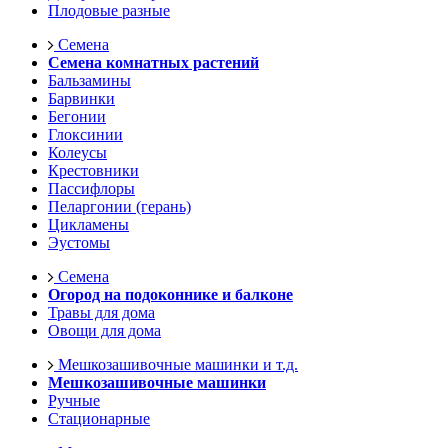
Плодовые разные
Семена
Семена комнатных растений
Бальзамины
Барвинки
Бегонии
Глоксинии
Колеусы
Крестовники
Пассифлоры
Пеларгонии (герань)
Цикламены
Эустомы
Семена
Огород на подоконнике и балконе
Травы для дома
Овощи для дома
Мешкозашивочные машинки и т.д.
Мешкозашивочные машинки
Ручные
Стационарные