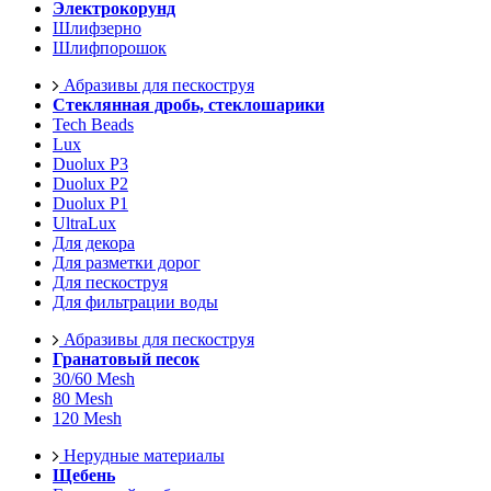
Электрокорунд
Шлифзерно
Шлифпорошок
Абразивы для пескоструя
Стеклянная дробь, стеклошарики
Tech Beads
Lux
Duolux P3
Duolux P2
Duolux P1
UltraLux
Для декора
Для разметки дорог
Для пескоструя
Для фильтрации воды
Абразивы для пескоструя
Гранатовый песок
30/60 Mesh
80 Mesh
120 Mesh
Нерудные материалы
Щебень