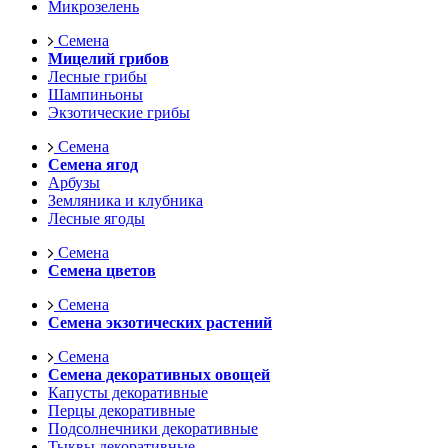
Микрозелень
Семена
Мицелий грибов
Лесные грибы
Шампиньоны
Экзотические грибы
Семена
Семена ягод
Арбузы
Земляника и клубника
Лесные ягоды
Семена
Семена цветов
Семена
Семена экзотических растений
Семена
Семена декоративных овощей
Капусты декоративные
Перцы декоративные
Подсолнечники декоративные
Тыквы декоративные