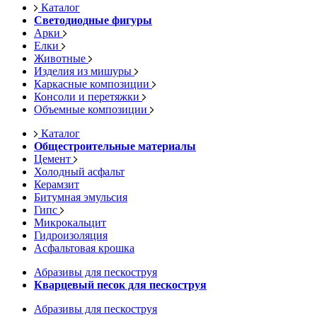
Каталог
Светодиодные фигуры
Арки
Елки
Животные
Изделия из мишуры
Каркасные композиции
Консоли и перетяжки
Объемные композиции
Каталог
Общестроительные материалы
Цемент
Холодный асфальт
Керамзит
Битумная эмульсия
Гипс
Микрокальцит
Гидроизоляция
Асфальтовая крошка
Абразивы для пескоструя
Кварцевый песок для пескоструя
Абразивы для пескоструя