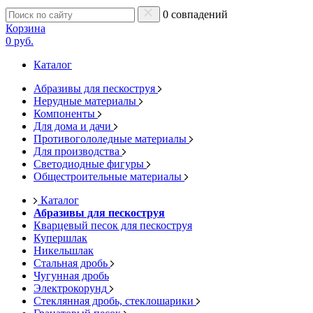
0 совпадений
Корзина
0 руб.
Каталог
Абразивы для пескоструя
Нерудные материалы
Компоненты
Для дома и дачи
Противогололедные материалы
Для производства
Светодиодные фигуры
Общестроительные материалы
Каталог
Абразивы для пескоструя
Кварцевый песок для пескоструя
Купершлак
Никельшлак
Стальная дробь
Чугунная дробь
Электрокорунд
Стеклянная дробь, стеклошарики