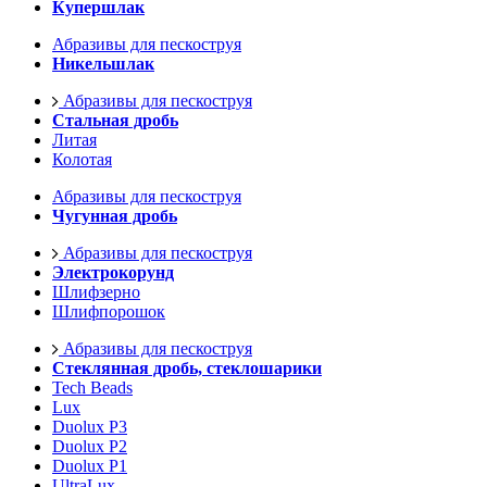
Купершлак
Абразивы для пескоструя
Никельшлак
Абразивы для пескоструя
Стальная дробь
Литая
Колотая
Абразивы для пескоструя
Чугунная дробь
Абразивы для пескоструя
Электрокорунд
Шлифзерно
Шлифпорошок
Абразивы для пескоструя
Стеклянная дробь, стеклошарики
Tech Beads
Lux
Duolux P3
Duolux P2
Duolux P1
UltraLux