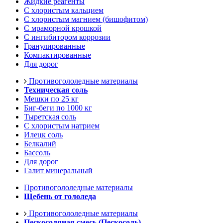
Жидкие реагенты
С хлористым кальцием
С хлористым магнием (бишофитом)
С мраморной крошкой
С ингибитором коррозии
Гранулированные
Компактированные
Для дорог
Противогололедные материалы
Техническая соль
Мешки по 25 кг
Биг-беги по 1000 кг
Тыретская соль
С хлористым натрием
Илецк соль
Белкалий
Бассоль
Для дорог
Галит минеральный
Противогололедные материалы
Щебень от гололеда
Противогололедные материалы
Пескосоляная смесь (Пескосоль)