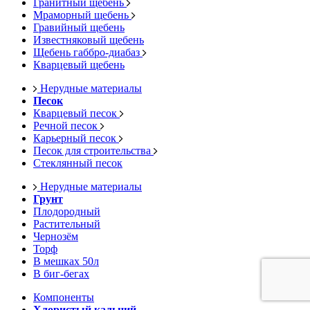
Гранитный щебень
Мраморный щебень
Гравийный щебень
Известняковый щебень
Щебень габбро-диабаз
Кварцевый щебень
Нерудные материалы
Песок
Кварцевый песок
Речной песок
Карьерный песок
Песок для строительства
Стеклянный песок
Нерудные материалы
Грунт
Плодородный
Растительный
Чернозём
Торф
В мешках 50л
В биг-бегах
Компоненты
Хлористый кальций