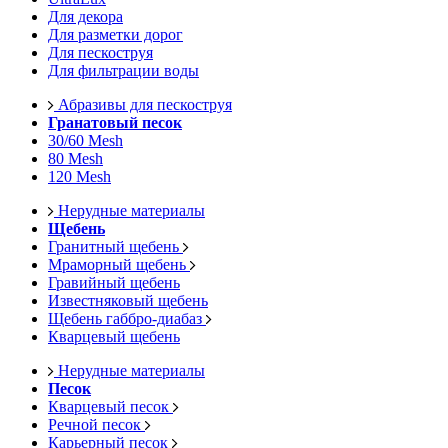
Для декора
Для разметки дорог
Для пескоструя
Для фильтрации воды
Абразивы для пескоструя
Гранатовый песок
30/60 Mesh
80 Mesh
120 Mesh
Нерудные материалы
Щебень
Гранитный щебень
Мраморный щебень
Гравийный щебень
Известняковый щебень
Щебень габбро-диабаз
Кварцевый щебень
Нерудные материалы
Песок
Кварцевый песок
Речной песок
Карьерный песок