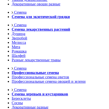
Декоративные овощи разные
Семена
Семена для экзотической грядки
Семена
Семена лекарственных растений
Душица
Зверобой
Мелисса
Мята
Ромашка
Шалфей
Разные лекарственные травы
Семена
Профессиональные семена
Профессиональные семена цветов
Профессиональные семена овощей и зелени
Семена
Семена деревьев и кустарников
Бересклеты
Сосны
Декоративные разные