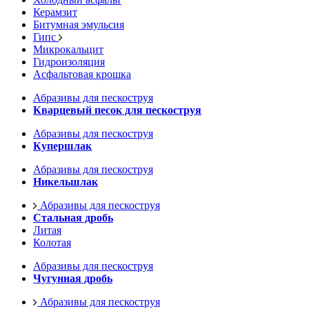
Керамзит
Битумная эмульсия
Гипс
Микрокальцит
Гидроизоляция
Асфальтовая крошка
Абразивы для пескоструя
Кварцевый песок для пескоструя
Абразивы для пескоструя
Купершлак
Абразивы для пескоструя
Никельшлак
Абразивы для пескоструя
Стальная дробь
Литая
Колотая
Абразивы для пескоструя
Чугунная дробь
Абразивы для пескоструя