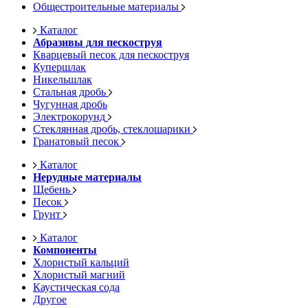
Общестроительные материалы
Каталог
Абразивы для пескоструя
Кварцевый песок для пескоструя
Купершлак
Никельшлак
Стальная дробь
Чугунная дробь
Электрокорунд
Стеклянная дробь, стеклошарики
Гранатовый песок
Каталог
Нерудные материалы
Щебень
Песок
Грунт
Каталог
Компоненты
Хлористый кальций
Хлористый магний
Каустическая сода
Другое