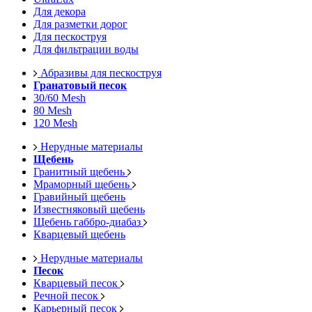
Для декора
Для разметки дорог
Для пескоструя
Для фильтрации воды
Абразивы для пескоструя
Гранатовый песок
30/60 Mesh
80 Mesh
120 Mesh
Нерудные материалы
Щебень
Гранитный щебень
Мраморный щебень
Гравийный щебень
Известняковый щебень
Щебень габбро-диабаз
Кварцевый щебень
Нерудные материалы
Песок
Кварцевый песок
Речной песок
Карьерный песок