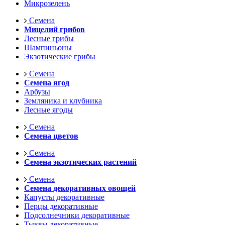
Микрозелень
Семена
Мицелий грибов
Лесные грибы
Шампиньоны
Экзотические грибы
Семена
Семена ягод
Арбузы
Земляника и клубника
Лесные ягоды
Семена
Семена цветов
Семена
Семена экзотических растений
Семена
Семена декоративных овощей
Капусты декоративные
Перцы декоративные
Подсолнечники декоративные
Тыквы декоративные