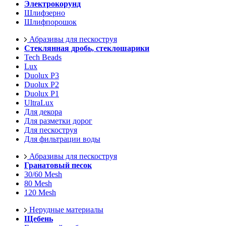
Электрокорунд
Шлифзерно
Шлифпорошок
Абразивы для пескоструя
Стеклянная дробь, стеклошарики
Tech Beads
Lux
Duolux P3
Duolux P2
Duolux P1
UltraLux
Для декора
Для разметки дорог
Для пескоструя
Для фильтрации воды
Абразивы для пескоструя
Гранатовый песок
30/60 Mesh
80 Mesh
120 Mesh
Нерудные материалы
Щебень