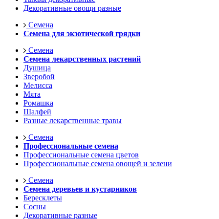
Декоративные овощи разные
Семена
Семена для экзотической грядки
Семена
Семена лекарственных растений
Душица
Зверобой
Мелисса
Мята
Ромашка
Шалфей
Разные лекарственные травы
Семена
Профессиональные семена
Профессиональные семена цветов
Профессиональные семена овощей и зелени
Семена
Семена деревьев и кустарников
Бересклеты
Сосны
Декоративные разные