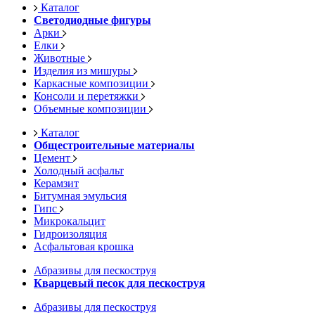
Каталог
Светодиодные фигуры
Арки
Елки
Животные
Изделия из мишуры
Каркасные композиции
Консоли и перетяжки
Объемные композиции
Каталог
Общестроительные материалы
Цемент
Холодный асфальт
Керамзит
Битумная эмульсия
Гипс
Микрокальцит
Гидроизоляция
Асфальтовая крошка
Абразивы для пескоструя
Кварцевый песок для пескоструя
Абразивы для пескоструя