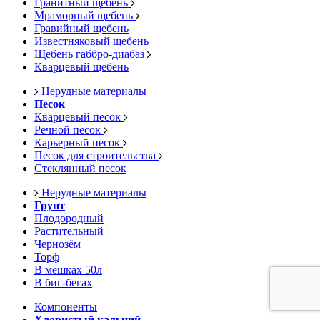
Гранитный щебень
Мраморный щебень
Гравийный щебень
Известняковый щебень
Щебень габбро-диабаз
Кварцевый щебень
Нерудные материалы
Песок
Кварцевый песок
Речной песок
Карьерный песок
Песок для строительства
Стеклянный песок
Нерудные материалы
Грунт
Плодородный
Растительный
Чернозём
Торф
В мешках 50л
В биг-бегах
Компоненты
Хлористый кальций