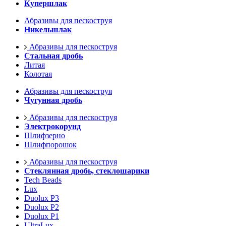
Купершлак
Абразивы для пескоструя
Никельшлак
Абразивы для пескоструя
Стальная дробь
Литая
Колотая
Абразивы для пескоструя
Чугунная дробь
Абразивы для пескоструя
Электрокорунд
Шлифзерно
Шлифпорошок
Абразивы для пескоструя
Стеклянная дробь, стеклошарики
Tech Beads
Lux
Duolux P3
Duolux P2
Duolux P1
UltraLux