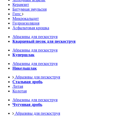
Керамзит
Битумная эмульсия
Гипс
Микрокальцит
Гидроизоляция
Асфальтовая крошка
Абразивы для пескоструя
Кварцевый песок для пескоструя
Абразивы для пескоструя
Купершлак
Абразивы для пескоструя
Никельшлак
Абразивы для пескоструя
Стальная дробь
Литая
Колотая
Абразивы для пескоструя
Чугунная дробь
Абразивы для пескоструя