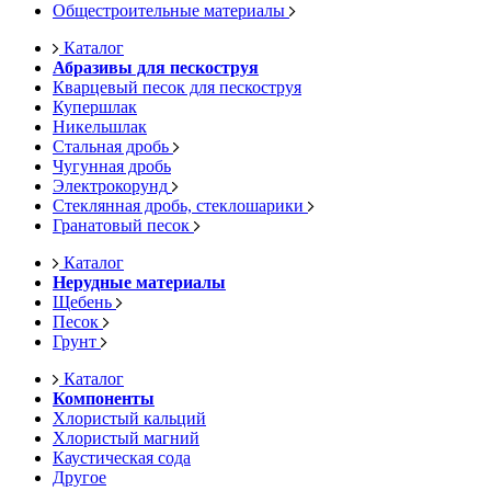
Общестроительные материалы
Каталог
Абразивы для пескоструя
Кварцевый песок для пескоструя
Купершлак
Никельшлак
Стальная дробь
Чугунная дробь
Электрокорунд
Стеклянная дробь, стеклошарики
Гранатовый песок
Каталог
Нерудные материалы
Щебень
Песок
Грунт
Каталог
Компоненты
Хлористый кальций
Хлористый магний
Каустическая сода
Другое