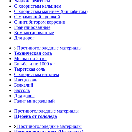
Жидкие реагенты
С хлористым кальцием
С хлористым магнием (бишофитом)
С мраморной крошкой
С ингибитором коррозии
Гранулированные
Компактированные
Для дорог
Противогололедные материалы
Техническая соль
Мешки по 25 кг
Биг-беги по 1000 кг
Тыретская соль
С хлористым натрием
Илецк соль
Белкалий
Бассоль
Для дорог
Галит минеральный
Противогололедные материалы
Щебень от гололеда
Противогололедные материалы
Пескосоляная смесь (Пескосоль)