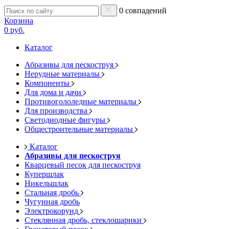
0 совпадений
Корзина
0 руб.
Каталог
Абразивы для пескоструя
Нерудные материалы
Компоненты
Для дома и дачи
Противогололедные материалы
Для производства
Светодиодные фигуры
Общестроительные материалы
Каталог
Абразивы для пескоструя
Кварцевый песок для пескоструя
Купершлак
Никельшлак
Стальная дробь
Чугунная дробь
Электрокорунд
Стеклянная дробь, стеклошарики