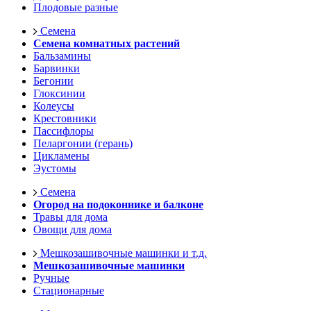
Плодовые разные
Семена
Семена комнатных растений
Бальзамины
Барвинки
Бегонии
Глоксинии
Колеусы
Крестовники
Пассифлоры
Пеларгонии (герань)
Цикламены
Эустомы
Семена
Огород на подоконнике и балконе
Травы для дома
Овощи для дома
Мешкозашивочные машинки и т.д.
Мешкозашивочные машинки
Ручные
Стационарные