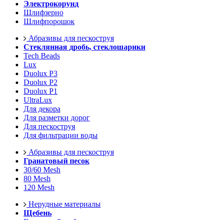
Электрокорунд
Шлифзерно
Шлифпорошок
Абразивы для пескоструя
Стеклянная дробь, стеклошарики
Tech Beads
Lux
Duolux P3
Duolux P2
Duolux P1
UltraLux
Для декора
Для разметки дорог
Для пескоструя
Для фильтрации воды
Абразивы для пескоструя
Гранатовый песок
30/60 Mesh
80 Mesh
120 Mesh
Нерудные материалы
Щебень