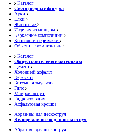
Каталог
Светодиодные фигуры
Арки
Елки
Животные
Изделия из мишуры
Каркасные композиции
Консоли и перетяжки
Объемные композиции
Каталог
Общестроительные материалы
Цемент
Холодный асфальт
Керамзит
Битумная эмульсия
Гипс
Микрокальцит
Гидроизоляция
Асфальтовая крошка
Абразивы для пескоструя
Кварцевый песок для пескоструя
Абразивы для пескоструя