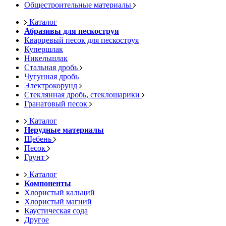
Общестроительные материалы
Каталог
Абразивы для пескоструя
Кварцевый песок для пескоструя
Купершлак
Никельшлак
Стальная дробь
Чугунная дробь
Электрокорунд
Стеклянная дробь, стеклошарики
Гранатовый песок
Каталог
Нерудные материалы
Щебень
Песок
Грунт
Каталог
Компоненты
Хлористый кальций
Хлористый магний
Каустическая сода
Другое