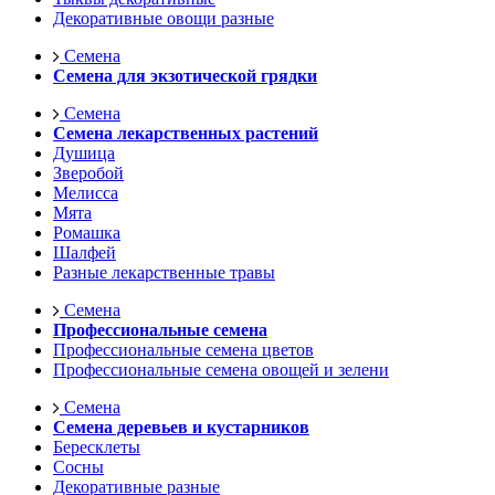
Декоративные овощи разные
Семена
Семена для экзотической грядки
Семена
Семена лекарственных растений
Душица
Зверобой
Мелисса
Мята
Ромашка
Шалфей
Разные лекарственные травы
Семена
Профессиональные семена
Профессиональные семена цветов
Профессиональные семена овощей и зелени
Семена
Семена деревьев и кустарников
Бересклеты
Сосны
Декоративные разные