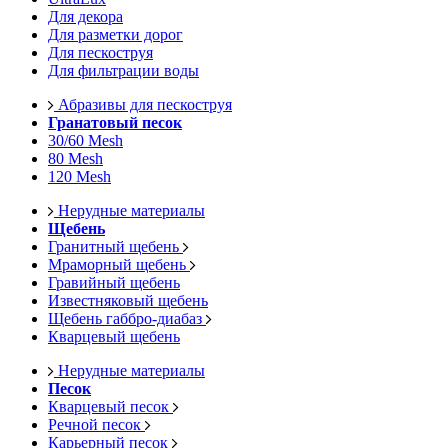
Для декора
Для разметки дорог
Для пескоструя
Для фильтрации воды
Абразивы для пескоструя
Гранатовый песок
30/60 Mesh
80 Mesh
120 Mesh
Нерудные материалы
Щебень
Гранитный щебень
Мраморный щебень
Гравийный щебень
Известняковый щебень
Щебень габбро-диабаз
Кварцевый щебень
Нерудные материалы
Песок
Кварцевый песок
Речной песок
Карьерный песок