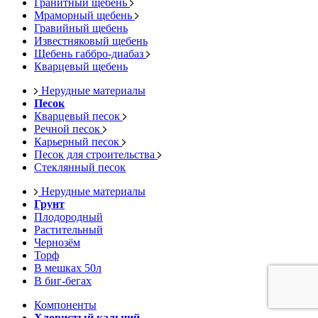
Гранитный щебень
Мраморный щебень
Гравийный щебень
Известняковый щебень
Щебень габбро-диабаз
Кварцевый щебень
Нерудные материалы
Песок
Кварцевый песок
Речной песок
Карьерный песок
Песок для строительства
Стеклянный песок
Нерудные материалы
Грунт
Плодородный
Растительный
Чернозём
Торф
В мешках 50л
В биг-бегах
Компоненты
Хлористый кальций