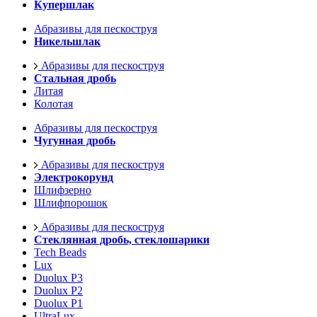
Купершлак
Абразивы для пескоструя
Никельшлак
Абразивы для пескоструя
Стальная дробь
Литая
Колотая
Абразивы для пескоструя
Чугунная дробь
Абразивы для пескоструя
Электрокорунд
Шлифзерно
Шлифпорошок
Абразивы для пескоструя
Стеклянная дробь, стеклошарики
Tech Beads
Lux
Duolux P3
Duolux P2
Duolux P1
UltraLux