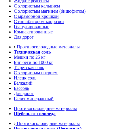
Жидкие реагенты
С хлористым кальцием
С хлористым магнием (бишофитом)
С мраморной крошкой
С ингибитором коррозии
Гранулированные
Компактированные
Для дорог
Противогололедные материалы
Техническая соль
Мешки по 25 кг
Биг-беги по 1000 кг
Тыретская соль
С хлористым натрием
Илецк соль
Белкалий
Бассоль
Для дорог
Галит минеральный
Противогололедные материалы
Щебень от гололеда
Противогололедные материалы
Пескосоляная смесь (Пескосоль)