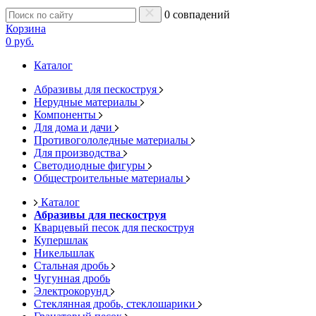
0 совпадений
Корзина
0 руб.
Каталог
Абразивы для пескоструя
Нерудные материалы
Компоненты
Для дома и дачи
Противогололедные материалы
Для производства
Светодиодные фигуры
Общестроительные материалы
Каталог
Абразивы для пескоструя
Кварцевый песок для пескоструя
Купершлак
Никельшлак
Стальная дробь
Чугунная дробь
Электрокорунд
Стеклянная дробь, стеклошарики