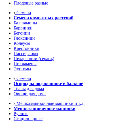
Плодовые разные
Семена
Семена комнатных растений
Бальзамины
Барвинки
Бегонии
Глоксинии
Колеусы
Крестовники
Пассифлоры
Пеларгонии (герань)
Цикламены
Эустомы
Семена
Огород на подоконнике и балконе
Травы для дома
Овощи для дома
Мешкозашивочные машинки и т.д.
Мешкозашивочные машинки
Ручные
Стационарные