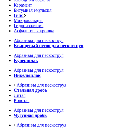
Керамзит
Битумная эмульсия
Гипс
Микрокальцит
Гидроизоляция
Асфальтовая крошка
Абразивы для пескоструя
Кварцевый песок для пескоструя
Абразивы для пескоструя
Купершлак
Абразивы для пескоструя
Никельшлак
Абразивы для пескоструя
Стальная дробь
Литая
Колотая
Абразивы для пескоструя
Чугунная дробь
Абразивы для пескоструя