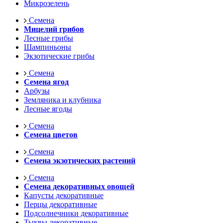
Микрозелень
Семена
Мицелий грибов
Лесные грибы
Шампиньоны
Экзотические грибы
Семена
Семена ягод
Арбузы
Земляника и клубника
Лесные ягоды
Семена
Семена цветов
Семена
Семена экзотических растений
Семена
Семена декоративных овощей
Капусты декоративные
Перцы декоративные
Подсолнечники декоративные
Тыквы декоративные