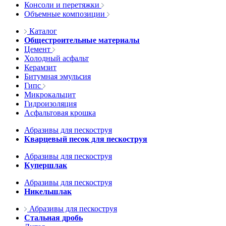
Консоли и перетяжки
Объемные композиции
Каталог
Общестроительные материалы
Цемент
Холодный асфальт
Керамзит
Битумная эмульсия
Гипс
Микрокальцит
Гидроизоляция
Асфальтовая крошка
Абразивы для пескоструя
Кварцевый песок для пескоструя
Абразивы для пескоструя
Купершлак
Абразивы для пескоструя
Никельшлак
Абразивы для пескоструя
Стальная дробь