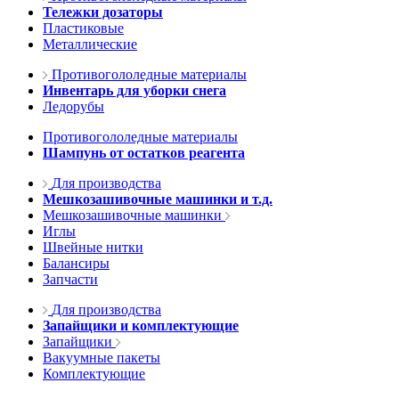
Тележки дозаторы
Пластиковые
Металлические
Противогололедные материалы
Инвентарь для уборки снега
Ледорубы
Противогололедные материалы
Шампунь от остатков реагента
Для производства
Мешкозашивочные машинки и т.д.
Мешкозашивочные машинки
Иглы
Швейные нитки
Балансиры
Запчасти
Для производства
Запайщики и комплектующие
Запайщики
Вакуумные пакеты
Комплектующие