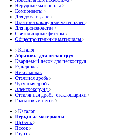
Нерудные материалы
Компоненты
Для дома и дачи
Противогололедные материалы
Для производства
Светодиодные фигуры
Общестроительные материалы
Каталог
Абразивы для пескоструя
Кварцевый песок для пескоструя
Купершлак
Никельшлак
Стальная дробь
Чугунная дробь
Электрокорунд
Стеклянная дробь, стеклошарики
Гранатовый песок
Каталог
Нерудные материалы
Щебень
Песок
Грунт