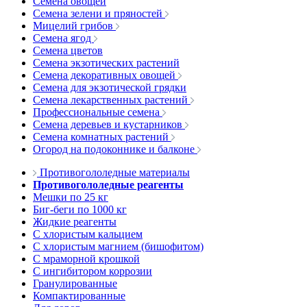
Семена овощей
Семена зелени и пряностей
Мицелий грибов
Семена ягод
Семена цветов
Семена экзотических растений
Семена декоративных овощей
Семена для экзотической грядки
Семена лекарственных растений
Профессиональные семена
Семена деревьев и кустарников
Семена комнатных растений
Огород на подоконнике и балконе
Противогололедные материалы
Противогололедные реагенты
Мешки по 25 кг
Биг-беги по 1000 кг
Жидкие реагенты
С хлористым кальцием
С хлористым магнием (бишофитом)
С мраморной крошкой
С ингибитором коррозии
Гранулированные
Компактированные