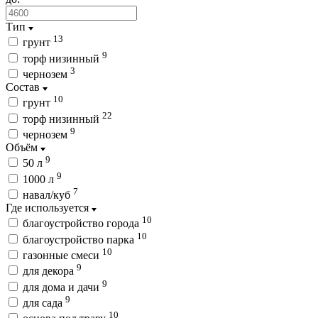
Тип
13
грунт
9
торф низинный
3
чернозем
Состав
10
грунт
22
торф низинный
9
чернозем
Объём
9
50 л
9
1000 л
7
навал/куб
Где используется
10
благоустройство города
10
благоустройство парка
10
газонные смеси
9
для декора
9
для дома и дачи
9
для сада
10