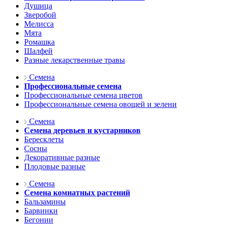
Душица
Зверобой
Мелисса
Мята
Ромашка
Шалфей
Разные лекарственные травы
Семена
Профессиональные семена
Профессиональные семена цветов
Профессиональные семена овощей и зелени
Семена
Семена деревьев и кустарников
Бересклеты
Сосны
Декоративные разные
Плодовые разные
Семена
Семена комнатных растений
Бальзамины
Барвинки
Бегонии