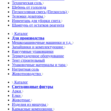
Техническая соль
Щебень от гололеда
Пескосоляная смесь (Пескосоль)
Тележки дозаторы
Инвентарь для уборки снега
Шампунь от остатков реагента
Каталог
Для производства
Мешкозашивочные машинки и т.д.
Запайщики и комплектующие
Вакуумные упаковщики
Термоусадочное оборудование
Тент строительный
Упаковочные материалы и тара
Нитритная соль
Животноводство
Каталог
Светодиодные фигуры
Арки
Елки
Животные
Изделия из мишуры
Каркасные композиции