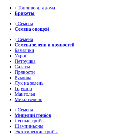
Топливо для дома
Брикеты
Семена
Семена овощей
Семена
Семена зелени и пряностей
Базилики
Укроп
Петрушка
Салаты
Пряности
Руккола
Лук на зелень
Горчица
Мангольд
Микрозелень
Семена
Мицелий грибов
Лесные грибы
Шампиньоны
Экзотические грибы