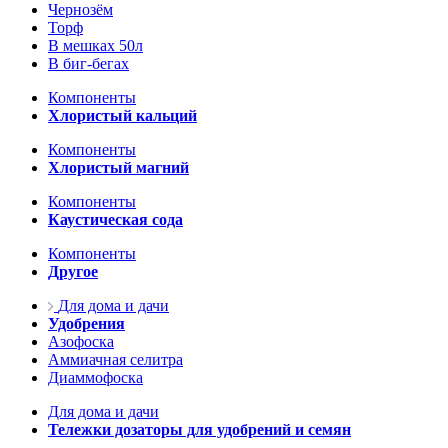
Чернозём
Торф
В мешках 50л
В биг-бегах
Компоненты
Хлористый кальций
Компоненты
Хлористый магний
Компоненты
Каустическая сода
Компоненты
Другое
Для дома и дачи
Удобрения
Азофоска
Аммиачная селитра
Диаммофоска
Для дома и дачи
Тележки дозаторы для удобрений и семян