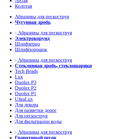
Литая
Колотая
Абразивы для пескоструя
Чугунная дробь
Абразивы для пескоструя
Электрокорунд
Шлифзерно
Шлифпорошок
Абразивы для пескоструя
Стеклянная дробь, стеклошарики
Tech Beads
Lux
Duolux P3
Duolux P2
Duolux P1
UltraLux
Для декора
Для разметки дорог
Для пескоструя
Для фильтрации воды
Абразивы для пескоструя
Гранатовый песок