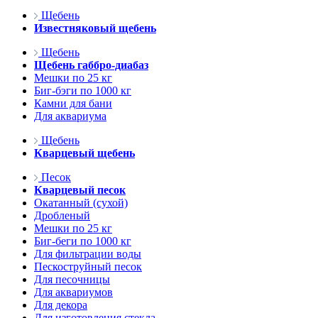
Щебень
Известняковый щебень
Щебень
Щебень габбро-диабаз
Мешки по 25 кг
Биг-бэги по 1000 кг
Камни для бани
Для аквариума
Щебень
Кварцевый щебень
Песок
Кварцевый песок
Окатанный (сухой)
Дробленый
Мешки по 25 кг
Биг-беги по 1000 кг
Для фильтрации воды
Пескоструйный песок
Для песочницы
Для аквариумов
Для декора
Для изготовления стекла