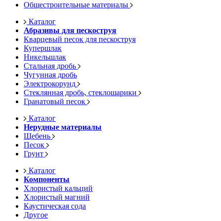
Общестроительные материалы
Каталог
Абразивы для пескоструя
Кварцевый песок для пескоструя
Купершлак
Никельшлак
Стальная дробь
Чугунная дробь
Электрокорунд
Стеклянная дробь, стеклошарики
Гранатовый песок
Каталог
Нерудные материалы
Щебень
Песок
Грунт
Каталог
Компоненты
Хлористый кальций
Хлористый магний
Каустическая сода
Другое