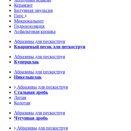
Керамзит
Битумная эмульсия
Гипс
Микрокальцит
Гидроизоляция
Асфальтовая крошка
Абразивы для пескоструя
Кварцевый песок для пескоструя
Абразивы для пескоструя
Купершлак
Абразивы для пескоструя
Никельшлак
Абразивы для пескоструя
Стальная дробь
Литая
Колотая
Абразивы для пескоструя
Чугунная дробь
Абразивы для пескоструя