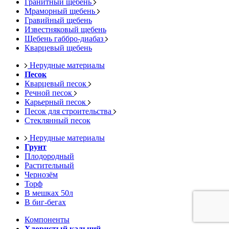
Гранитный щебень
Мраморный щебень
Гравийный щебень
Известняковый щебень
Щебень габбро-диабаз
Кварцевый щебень
Нерудные материалы
Песок
Кварцевый песок
Речной песок
Карьерный песок
Песок для строительства
Стеклянный песок
Нерудные материалы
Грунт
Плодородный
Растительный
Чернозём
Торф
В мешках 50л
В биг-бегах
Компоненты
Хлористый кальций