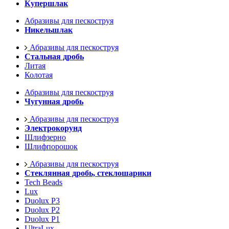
Купершлак
Абразивы для пескоструя
Никельшлак
Абразивы для пескоструя
Стальная дробь
Литая
Колотая
Абразивы для пескоструя
Чугунная дробь
Абразивы для пескоструя
Электрокорунд
Шлифзерно
Шлифпорошок
Абразивы для пескоструя
Стеклянная дробь, стеклошарики
Tech Beads
Lux
Duolux P3
Duolux P2
Duolux P1
UltraLux