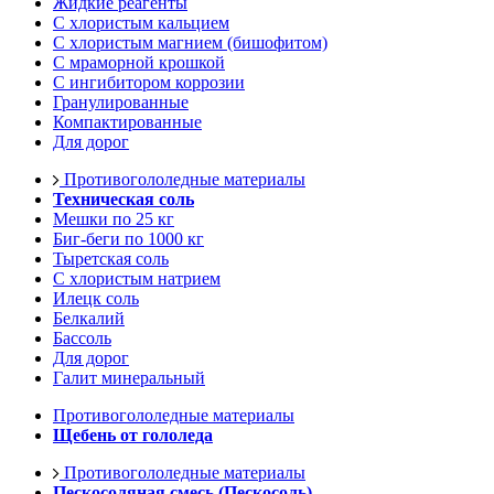
Жидкие реагенты
С хлористым кальцием
С хлористым магнием (бишофитом)
С мраморной крошкой
С ингибитором коррозии
Гранулированные
Компактированные
Для дорог
Противогололедные материалы
Техническая соль
Мешки по 25 кг
Биг-беги по 1000 кг
Тыретская соль
С хлористым натрием
Илецк соль
Белкалий
Бассоль
Для дорог
Галит минеральный
Противогололедные материалы
Щебень от гололеда
Противогололедные материалы
Пескосоляная смесь (Пескосоль)