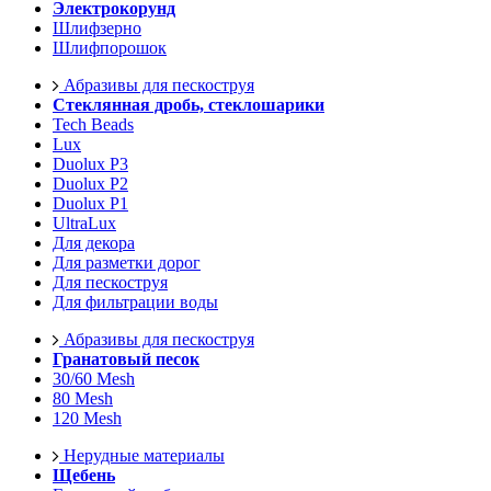
Электрокорунд
Шлифзерно
Шлифпорошок
Абразивы для пескоструя
Стеклянная дробь, стеклошарики
Tech Beads
Lux
Duolux P3
Duolux P2
Duolux P1
UltraLux
Для декора
Для разметки дорог
Для пескоструя
Для фильтрации воды
Абразивы для пескоструя
Гранатовый песок
30/60 Mesh
80 Mesh
120 Mesh
Нерудные материалы
Щебень