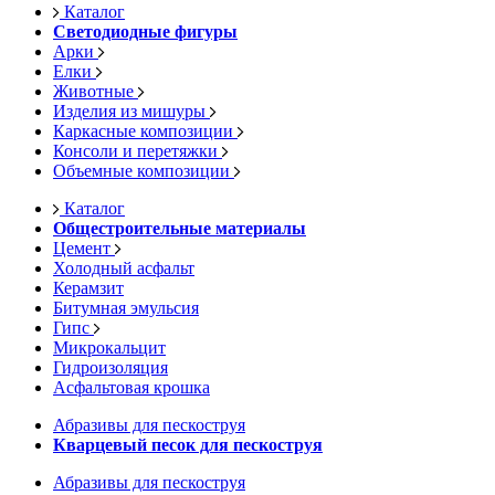
Каталог
Светодиодные фигуры
Арки
Елки
Животные
Изделия из мишуры
Каркасные композиции
Консоли и перетяжки
Объемные композиции
Каталог
Общестроительные материалы
Цемент
Холодный асфальт
Керамзит
Битумная эмульсия
Гипс
Микрокальцит
Гидроизоляция
Асфальтовая крошка
Абразивы для пескоструя
Кварцевый песок для пескоструя
Абразивы для пескоструя