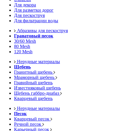
Для декора
Для разметки дорог
Для пескоструя
Для фильтрации воды
Абразивы для пескоструя
Гранатовый песок
30/60 Mesh
80 Mesh
120 Mesh
Нерудные материалы
Щебень
Гранитный щебень
Мраморный щебень
Гравийный щебень
Известняковый щебень
Щебень габбро-диабаз
Кварцевый щебень
Нерудные материалы
Песок
Кварцевый песок
Речной песок
Карьерный песок