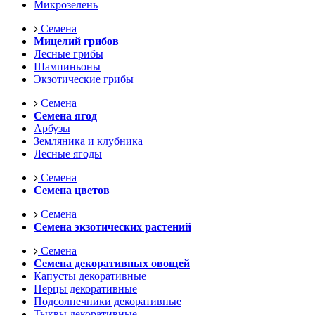
Микрозелень
Семена
Мицелий грибов
Лесные грибы
Шампиньоны
Экзотические грибы
Семена
Семена ягод
Арбузы
Земляника и клубника
Лесные ягоды
Семена
Семена цветов
Семена
Семена экзотических растений
Семена
Семена декоративных овощей
Капусты декоративные
Перцы декоративные
Подсолнечники декоративные
Тыквы декоративные