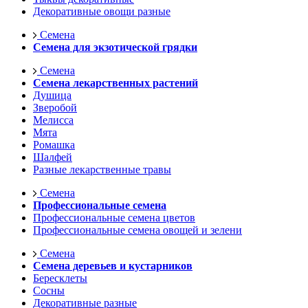
Декоративные овощи разные
Семена
Семена для экзотической грядки
Семена
Семена лекарственных растений
Душица
Зверобой
Мелисса
Мята
Ромашка
Шалфей
Разные лекарственные травы
Семена
Профессиональные семена
Профессиональные семена цветов
Профессиональные семена овощей и зелени
Семена
Семена деревьев и кустарников
Бересклеты
Сосны
Декоративные разные