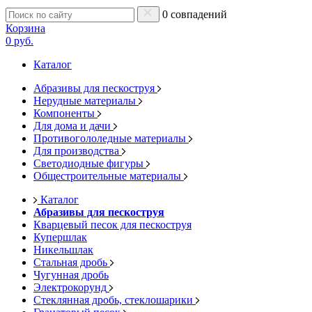
0 совпадений
Корзина
0 руб.
Каталог
Абразивы для пескоструя
Нерудные материалы
Компоненты
Для дома и дачи
Противогололедные материалы
Для производства
Светодиодные фигуры
Общестроительные материалы
Каталог
Абразивы для пескоструя
Кварцевый песок для пескоструя
Купершлак
Никельшлак
Стальная дробь
Чугунная дробь
Электрокорунд
Стеклянная дробь, стеклошарики