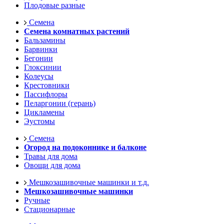
Плодовые разные
Семена
Семена комнатных растений
Бальзамины
Барвинки
Бегонии
Глоксинии
Колеусы
Крестовники
Пассифлоры
Пеларгонии (герань)
Цикламены
Эустомы
Семена
Огород на подоконнике и балконе
Травы для дома
Овощи для дома
Мешкозашивочные машинки и т.д.
Мешкозашивочные машинки
Ручные
Стационарные