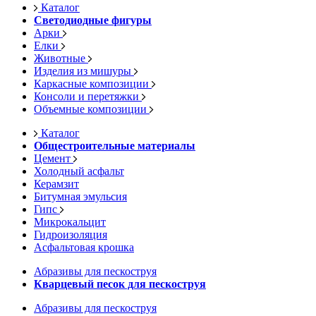
Каталог
Светодиодные фигуры
Арки
Елки
Животные
Изделия из мишуры
Каркасные композиции
Консоли и перетяжки
Объемные композиции
Каталог
Общестроительные материалы
Цемент
Холодный асфальт
Керамзит
Битумная эмульсия
Гипс
Микрокальцит
Гидроизоляция
Асфальтовая крошка
Абразивы для пескоструя
Кварцевый песок для пескоструя
Абразивы для пескоструя