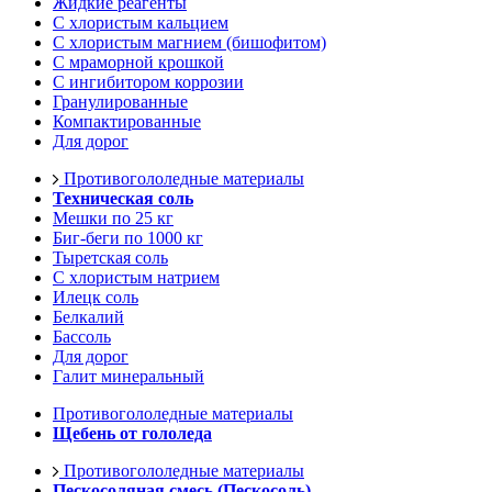
Жидкие реагенты
С хлористым кальцием
С хлористым магнием (бишофитом)
С мраморной крошкой
С ингибитором коррозии
Гранулированные
Компактированные
Для дорог
Противогололедные материалы
Техническая соль
Мешки по 25 кг
Биг-беги по 1000 кг
Тыретская соль
С хлористым натрием
Илецк соль
Белкалий
Бассоль
Для дорог
Галит минеральный
Противогололедные материалы
Щебень от гололеда
Противогололедные материалы
Пескосоляная смесь (Пескосоль)