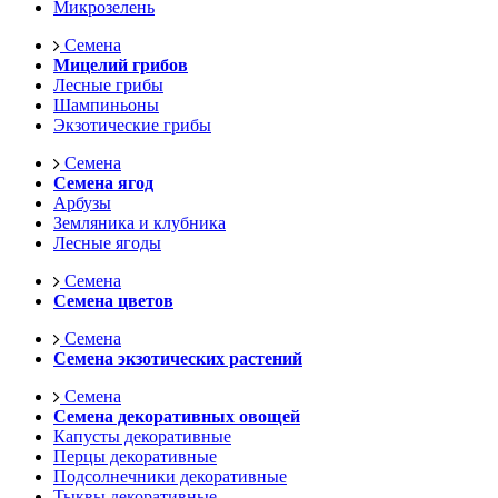
Микрозелень
Семена
Мицелий грибов
Лесные грибы
Шампиньоны
Экзотические грибы
Семена
Семена ягод
Арбузы
Земляника и клубника
Лесные ягоды
Семена
Семена цветов
Семена
Семена экзотических растений
Семена
Семена декоративных овощей
Капусты декоративные
Перцы декоративные
Подсолнечники декоративные
Тыквы декоративные