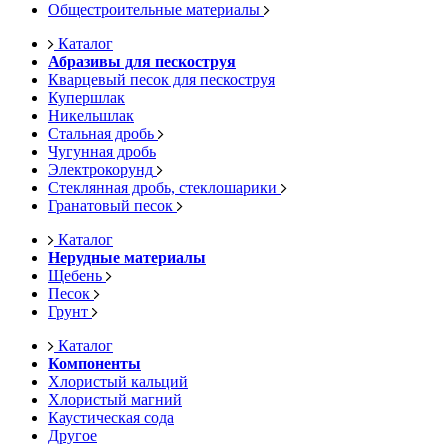
Общестроительные материалы
Каталог
Абразивы для пескоструя
Кварцевый песок для пескоструя
Купершлак
Никельшлак
Стальная дробь
Чугунная дробь
Электрокорунд
Стеклянная дробь, стеклошарики
Гранатовый песок
Каталог
Нерудные материалы
Щебень
Песок
Грунт
Каталог
Компоненты
Хлористый кальций
Хлористый магний
Каустическая сода
Другое