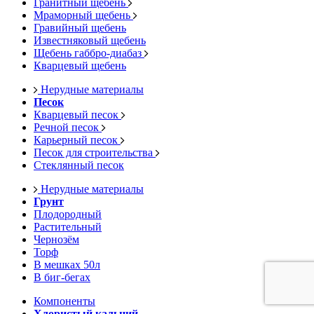
Гранитный щебень
Мраморный щебень
Гравийный щебень
Известняковый щебень
Щебень габбро-диабаз
Кварцевый щебень
Нерудные материалы
Песок
Кварцевый песок
Речной песок
Карьерный песок
Песок для строительства
Стеклянный песок
Нерудные материалы
Грунт
Плодородный
Растительный
Чернозём
Торф
В мешках 50л
В биг-бегах
Компоненты
Хлористый кальций