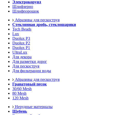
Электрокорунд
Шлифзерно
Шлифпорошок
Абразивы для пескоструя
Стеклянная дробь, стеклошарики
Tech Beads
Lux
Duolux P3
Duolux P2
Duolux P1
UltraLux
Для декора
Для разметки дорог
Для пескоструя
Для фильтрации воды
Абразивы для пескоструя
Гранатовый песок
30/60 Mesh
80 Mesh
120 Mesh
Нерудные материалы
Щебень