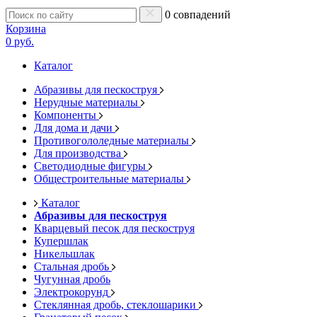
0 совпадений
Корзина
0 руб.
Каталог
Абразивы для пескоструя
Нерудные материалы
Компоненты
Для дома и дачи
Противогололедные материалы
Для производства
Светодиодные фигуры
Общестроительные материалы
Каталог
Абразивы для пескоструя
Кварцевый песок для пескоструя
Купершлак
Никельшлак
Стальная дробь
Чугунная дробь
Электрокорунд
Стеклянная дробь, стеклошарики