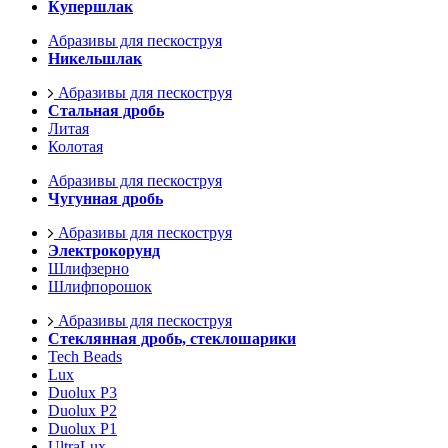
Купершлак
Абразивы для пескоструя
Никельшлак
Абразивы для пескоструя
Стальная дробь
Литая
Колотая
Абразивы для пескоструя
Чугунная дробь
Абразивы для пескоструя
Электрокорунд
Шлифзерно
Шлифпорошок
Абразивы для пескоструя
Стеклянная дробь, стеклошарики
Tech Beads
Lux
Duolux P3
Duolux P2
Duolux P1
UltraLux