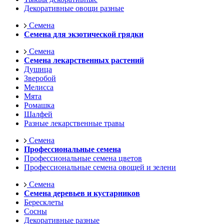
Декоративные овощи разные
Семена
Семена для экзотической грядки
Семена
Семена лекарственных растений
Душица
Зверобой
Мелисса
Мята
Ромашка
Шалфей
Разные лекарственные травы
Семена
Профессиональные семена
Профессиональные семена цветов
Профессиональные семена овощей и зелени
Семена
Семена деревьев и кустарников
Бересклеты
Сосны
Декоративные разные