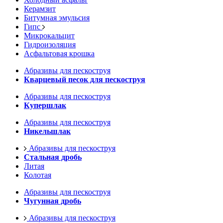
Керамзит
Битумная эмульсия
Гипс
Микрокальцит
Гидроизоляция
Асфальтовая крошка
Абразивы для пескоструя
Кварцевый песок для пескоструя
Абразивы для пескоструя
Купершлак
Абразивы для пескоструя
Никельшлак
Абразивы для пескоструя
Стальная дробь
Литая
Колотая
Абразивы для пескоструя
Чугунная дробь
Абразивы для пескоструя