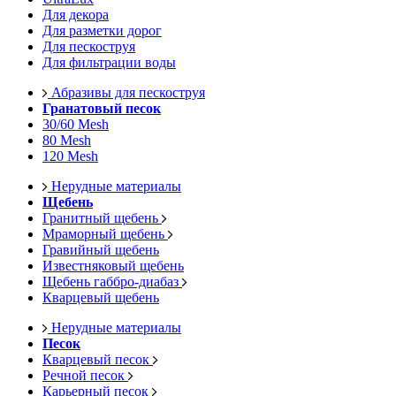
Для декора
Для разметки дорог
Для пескоструя
Для фильтрации воды
Абразивы для пескоструя
Гранатовый песок
30/60 Mesh
80 Mesh
120 Mesh
Нерудные материалы
Щебень
Гранитный щебень
Мраморный щебень
Гравийный щебень
Известняковый щебень
Щебень габбро-диабаз
Кварцевый щебень
Нерудные материалы
Песок
Кварцевый песок
Речной песок
Карьерный песок