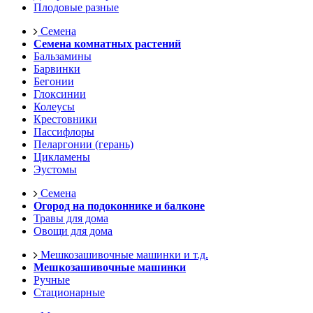
Плодовые разные
Семена
Семена комнатных растений
Бальзамины
Барвинки
Бегонии
Глоксинии
Колеусы
Крестовники
Пассифлоры
Пеларгонии (герань)
Цикламены
Эустомы
Семена
Огород на подоконнике и балконе
Травы для дома
Овощи для дома
Мешкозашивочные машинки и т.д.
Мешкозашивочные машинки
Ручные
Стационарные