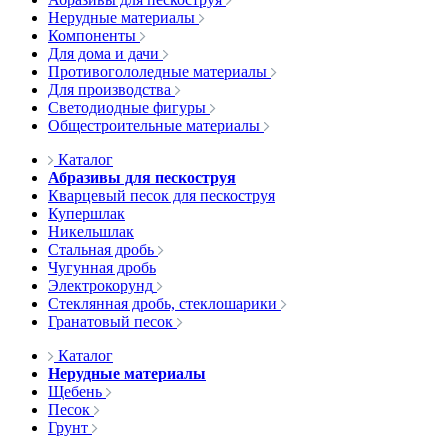
Нерудные материалы
Компоненты
Для дома и дачи
Противогололедные материалы
Для производства
Светодиодные фигуры
Общестроительные материалы
Каталог
Абразивы для пескоструя
Кварцевый песок для пескоструя
Купершлак
Никельшлак
Стальная дробь
Чугунная дробь
Электрокорунд
Стеклянная дробь, стеклошарики
Гранатовый песок
Каталог
Нерудные материалы
Щебень
Песок
Грунт