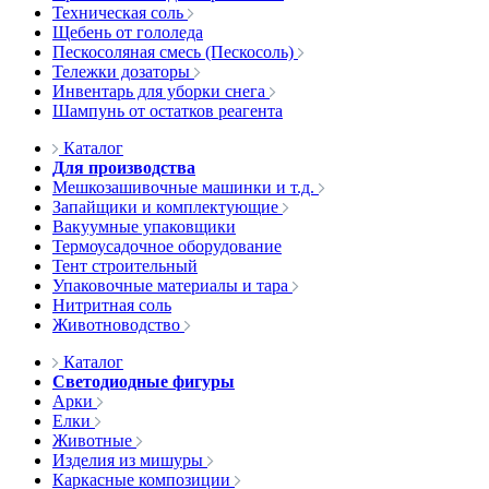
Техническая соль
Щебень от гололеда
Пескосоляная смесь (Пескосоль)
Тележки дозаторы
Инвентарь для уборки снега
Шампунь от остатков реагента
Каталог
Для производства
Мешкозашивочные машинки и т.д.
Запайщики и комплектующие
Вакуумные упаковщики
Термоусадочное оборудование
Тент строительный
Упаковочные материалы и тара
Нитритная соль
Животноводство
Каталог
Светодиодные фигуры
Арки
Елки
Животные
Изделия из мишуры
Каркасные композиции