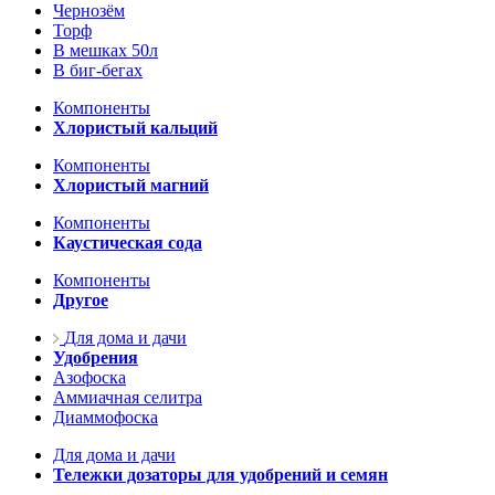
Чернозём
Торф
В мешках 50л
В биг-бегах
Компоненты
Хлористый кальций
Компоненты
Хлористый магний
Компоненты
Каустическая сода
Компоненты
Другое
Для дома и дачи
Удобрения
Азофоска
Аммиачная селитра
Диаммофоска
Для дома и дачи
Тележки дозаторы для удобрений и семян