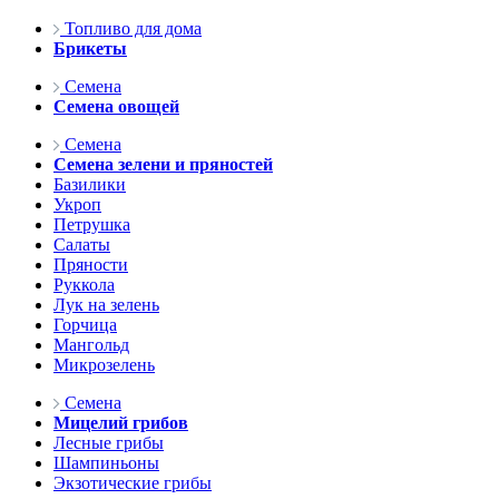
Топливо для дома
Брикеты
Семена
Семена овощей
Семена
Семена зелени и пряностей
Базилики
Укроп
Петрушка
Салаты
Пряности
Руккола
Лук на зелень
Горчица
Мангольд
Микрозелень
Семена
Мицелий грибов
Лесные грибы
Шампиньоны
Экзотические грибы