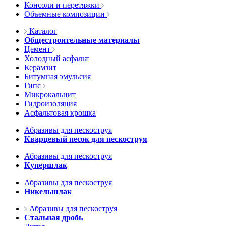
Консоли и перетяжки
Объемные композиции
Каталог
Общестроительные материалы
Цемент
Холодный асфальт
Керамзит
Битумная эмульсия
Гипс
Микрокальцит
Гидроизоляция
Асфальтовая крошка
Абразивы для пескоструя
Кварцевый песок для пескоструя
Абразивы для пескоструя
Купершлак
Абразивы для пескоструя
Никельшлак
Абразивы для пескоструя
Стальная дробь