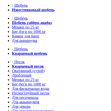
Щебень
Известняковый щебень
Щебень
Щебень габбро-диабаз
Мешки по 25 кг
Биг-бэги по 1000 кг
Камни для бани
Для аквариума
Щебень
Кварцевый щебень
Песок
Кварцевый песок
Окатанный (сухой)
Дробленый
Мешки по 25 кг
Биг-беги по 1000 кг
Для фильтрации воды
Пескоструйный песок
Для песочницы
Для аквариумов
Для декора
Для изготовления стекла