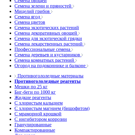
Семена овощей
Семена зелени и пряностей
Мицелий грибов
Семена ягод
Семена цветов
Семена экзотических растений
Семена декоративных овощей
Семена для экзотической грядки
Семена лекарственных растений
Профессиональные семена
Семена деревьев и кустарников
Семена комнатных растений
Огород на подоконнике и балконе
Противогололедные материалы
Противогололедные реагенты
Мешки по 25 кг
Биг-беги по 1000 кг
Жидкие реагенты
С хлористым кальцием
С хлористым магнием (бишофитом)
С мраморной крошкой
С ингибитором коррозии
Гранулированные
Компактированные