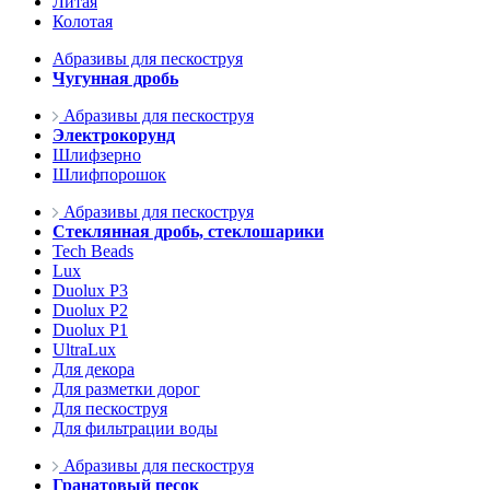
Литая
Колотая
Абразивы для пескоструя
Чугунная дробь
Абразивы для пескоструя
Электрокорунд
Шлифзерно
Шлифпорошок
Абразивы для пескоструя
Стеклянная дробь, стеклошарики
Tech Beads
Lux
Duolux P3
Duolux P2
Duolux P1
UltraLux
Для декора
Для разметки дорог
Для пескоструя
Для фильтрации воды
Абразивы для пескоструя
Гранатовый песок