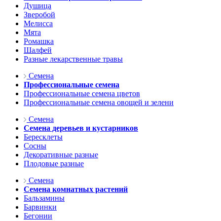
Душица
Зверобой
Мелисса
Мята
Ромашка
Шалфей
Разные лекарственные травы
Семена
Профессиональные семена
Профессиональные семена цветов
Профессиональные семена овощей и зелени
Семена
Семена деревьев и кустарников
Бересклеты
Сосны
Декоративные разные
Плодовые разные
Семена
Семена комнатных растений
Бальзамины
Барвинки
Бегонии