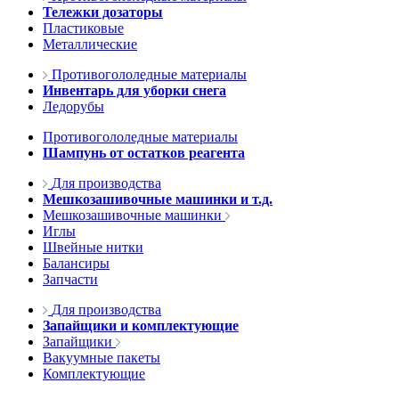
Тележки дозаторы
Пластиковые
Металлические
Противогололедные материалы
Инвентарь для уборки снега
Ледорубы
Противогололедные материалы
Шампунь от остатков реагента
Для производства
Мешкозашивочные машинки и т.д.
Мешкозашивочные машинки
Иглы
Швейные нитки
Балансиры
Запчасти
Для производства
Запайщики и комплектующие
Запайщики
Вакуумные пакеты
Комплектующие