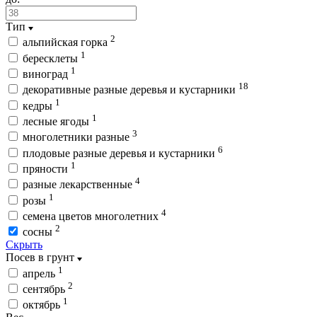
Тип
2
альпийская горка
1
бересклеты
1
виноград
18
декоративные разные деревья и кустарники
1
кедры
1
лесные ягоды
3
многолетники разные
6
плодовые разные деревья и кустарники
1
пряности
4
разные лекарственные
1
розы
4
семена цветов многолетних
2
сосны
Скрыть
Посев в грунт
1
апрель
2
сентябрь
1
октябрь