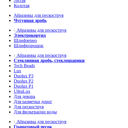
Литая
Колотая
Абразивы для пескоструя
Чугунная дробь
Абразивы для пескоструя
Электрокорунд
Шлифзерно
Шлифпорошок
Абразивы для пескоструя
Стеклянная дробь, стеклошарики
Tech Beads
Lux
Duolux P3
Duolux P2
Duolux P1
UltraLux
Для декора
Для разметки дорог
Для пескоструя
Для фильтрации воды
Абразивы для пескоструя
Гранатовый песок