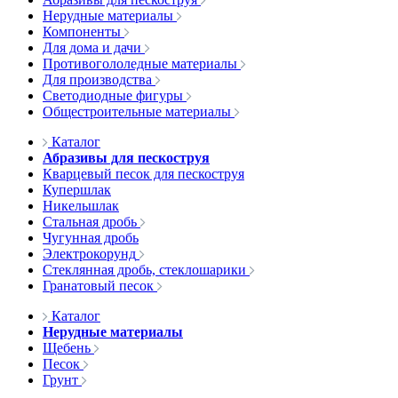
Нерудные материалы
Компоненты
Для дома и дачи
Противогололедные материалы
Для производства
Светодиодные фигуры
Общестроительные материалы
Каталог
Абразивы для пескоструя
Кварцевый песок для пескоструя
Купершлак
Никельшлак
Стальная дробь
Чугунная дробь
Электрокорунд
Стеклянная дробь, стеклошарики
Гранатовый песок
Каталог
Нерудные материалы
Щебень
Песок
Грунт