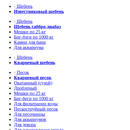
Щебень
Известняковый щебень
Щебень
Щебень габбро-диабаз
Мешки по 25 кг
Биг-бэги по 1000 кг
Камни для бани
Для аквариума
Щебень
Кварцевый щебень
Песок
Кварцевый песок
Окатанный (сухой)
Дробленый
Мешки по 25 кг
Биг-беги по 1000 кг
Для фильтрации воды
Пескоструйный песок
Для песочницы
Для аквариумов
Для декора
Для изготовления стекла