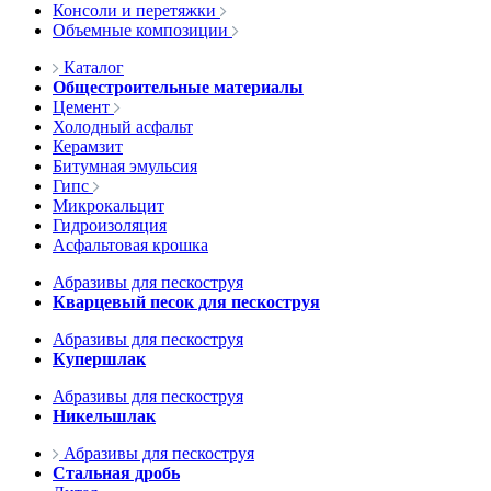
Консоли и перетяжки
Объемные композиции
Каталог
Общестроительные материалы
Цемент
Холодный асфальт
Керамзит
Битумная эмульсия
Гипс
Микрокальцит
Гидроизоляция
Асфальтовая крошка
Абразивы для пескоструя
Кварцевый песок для пескоструя
Абразивы для пескоструя
Купершлак
Абразивы для пескоструя
Никельшлак
Абразивы для пескоструя
Стальная дробь