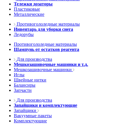
Тележки дозаторы
Пластиковые
Металлические
Противогололедные материалы
Инвентарь для уборки снега
Ледорубы
Противогололедные материалы
Шампунь от остатков реагента
Для производства
Мешкозашивочные машинки и т.д.
Мешкозашивочные машинки
Иглы
Швейные нитки
Балансиры
Запчасти
Для производства
Запайщики и комплектующие
Запайщики
Вакуумные пакеты
Комплектующие