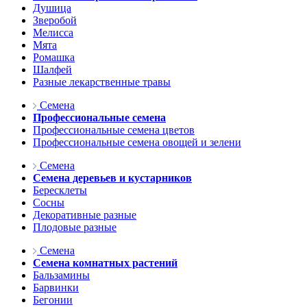
Душица
Зверобой
Мелисса
Мята
Ромашка
Шалфей
Разные лекарственные травы
Семена
Профессиональные семена
Профессиональные семена цветов
Профессиональные семена овощей и зелени
Семена
Семена деревьев и кустарников
Бересклеты
Сосны
Декоративные разные
Плодовые разные
Семена
Семена комнатных растений
Бальзамины
Барвинки
Бегонии