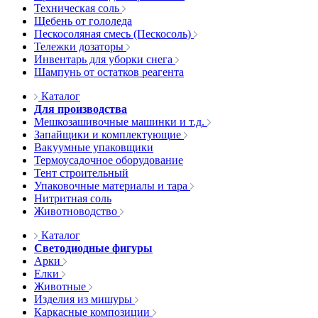
Техническая соль
Щебень от гололеда
Пескосоляная смесь (Пескосоль)
Тележки дозаторы
Инвентарь для уборки снега
Шампунь от остатков реагента
Каталог
Для производства
Мешкозашивочные машинки и т.д.
Запайщики и комплектующие
Вакуумные упаковщики
Термоусадочное оборудование
Тент строительный
Упаковочные материалы и тара
Нитритная соль
Животноводство
Каталог
Светодиодные фигуры
Арки
Елки
Животные
Изделия из мишуры
Каркасные композиции