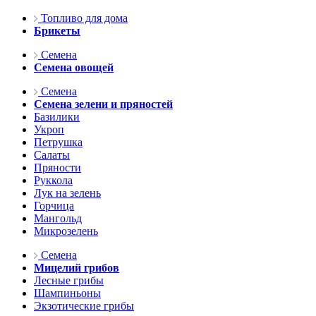
Топливо для дома
Брикеты
Семена
Семена овощей
Семена
Семена зелени и пряностей
Базилики
Укроп
Петрушка
Салаты
Пряности
Руккола
Лук на зелень
Горчица
Мангольд
Микрозелень
Семена
Мицелий грибов
Лесные грибы
Шампиньоны
Экзотические грибы