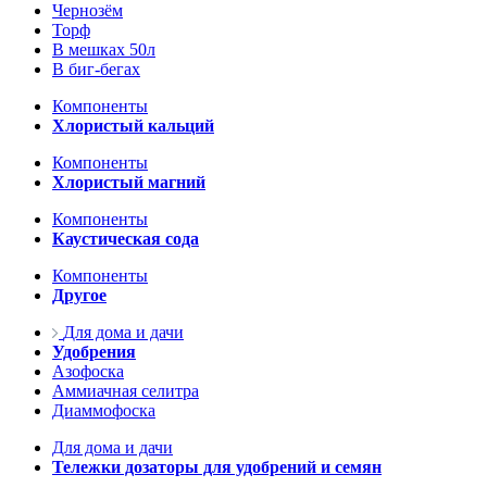
Чернозём
Торф
В мешках 50л
В биг-бегах
Компоненты
Хлористый кальций
Компоненты
Хлористый магний
Компоненты
Каустическая сода
Компоненты
Другое
Для дома и дачи
Удобрения
Азофоска
Аммиачная селитра
Диаммофоска
Для дома и дачи
Тележки дозаторы для удобрений и семян