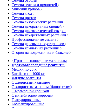
Семена овощей
Семена зелени и пряностей
Мицелий грибов
Семена ягод
Семена цветов
Семена экзотических растений
Семена декоративных овощей
Семена для экзотической грядки
Семена лекарственных растений
Профессиональные семена
Семена деревьев и кустарников
Семена комнатных растений
Огород на подоконнике и балконе
Противогололедные материалы
Противогололедные реагенты
Мешки по 25 кг
Биг-беги по 1000 кг
Жидкие реагенты
С хлористым кальцием
С хлористым магнием (бишофитом)
С мраморной крошкой
С ингибитором коррозии
Гранулированные
Компактированные