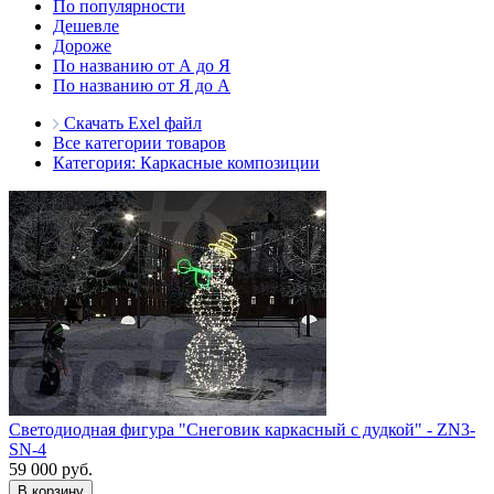
По популярности
Дешевле
Дороже
По названию от А до Я
По названию от Я до А
Скачать Exel файл
Все категории товаров
Категория: Каркасные композиции
Светодиодная фигура "Снеговик каркасный с дудкой" - ZN3-
SN-4
59 000 руб.
В корзину