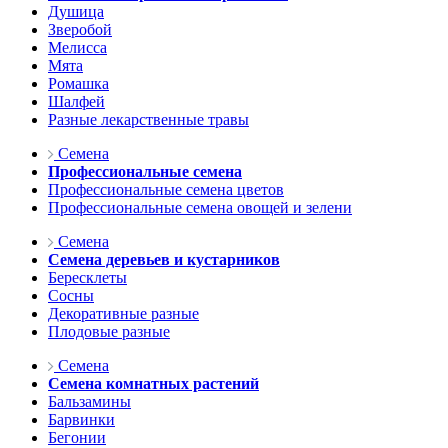
Душица
Зверобой
Мелисса
Мята
Ромашка
Шалфей
Разные лекарственные травы
Семена
Профессиональные семена
Профессиональные семена цветов
Профессиональные семена овощей и зелени
Семена
Семена деревьев и кустарников
Бересклеты
Сосны
Декоративные разные
Плодовые разные
Семена
Семена комнатных растений
Бальзамины
Барвинки
Бегонии