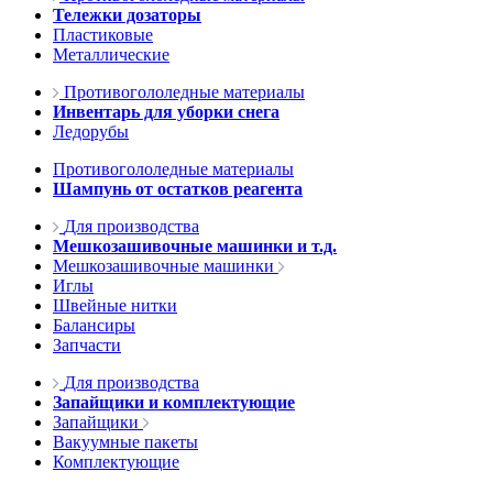
Тележки дозаторы
Пластиковые
Металлические
Противогололедные материалы
Инвентарь для уборки снега
Ледорубы
Противогололедные материалы
Шампунь от остатков реагента
Для производства
Мешкозашивочные машинки и т.д.
Мешкозашивочные машинки
Иглы
Швейные нитки
Балансиры
Запчасти
Для производства
Запайщики и комплектующие
Запайщики
Вакуумные пакеты
Комплектующие