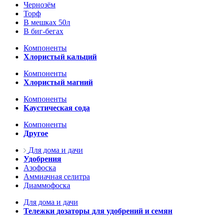
Чернозём
Торф
В мешках 50л
В биг-бегах
Компоненты
Хлористый кальций
Компоненты
Хлористый магний
Компоненты
Каустическая сода
Компоненты
Другое
Для дома и дачи
Удобрения
Азофоска
Аммиачная селитра
Диаммофоска
Для дома и дачи
Тележки дозаторы для удобрений и семян