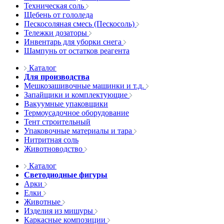
Техническая соль
Щебень от гололеда
Пескосоляная смесь (Пескосоль)
Тележки дозаторы
Инвентарь для уборки снега
Шампунь от остатков реагента
Каталог
Для производства
Мешкозашивочные машинки и т.д.
Запайщики и комплектующие
Вакуумные упаковщики
Термоусадочное оборудование
Тент строительный
Упаковочные материалы и тара
Нитритная соль
Животноводство
Каталог
Светодиодные фигуры
Арки
Елки
Животные
Изделия из мишуры
Каркасные композиции