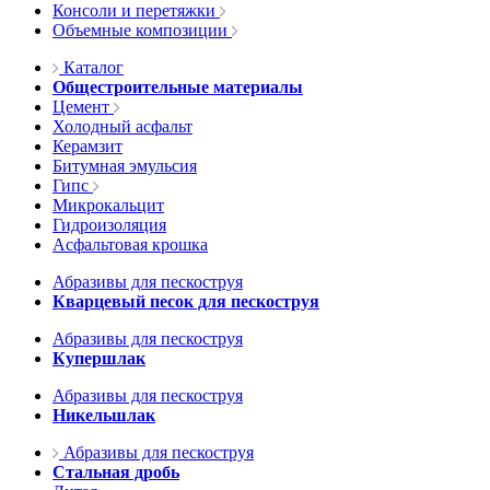
Консоли и перетяжки
Объемные композиции
Каталог
Общестроительные материалы
Цемент
Холодный асфальт
Керамзит
Битумная эмульсия
Гипс
Микрокальцит
Гидроизоляция
Асфальтовая крошка
Абразивы для пескоструя
Кварцевый песок для пескоструя
Абразивы для пескоструя
Купершлак
Абразивы для пескоструя
Никельшлак
Абразивы для пескоструя
Стальная дробь