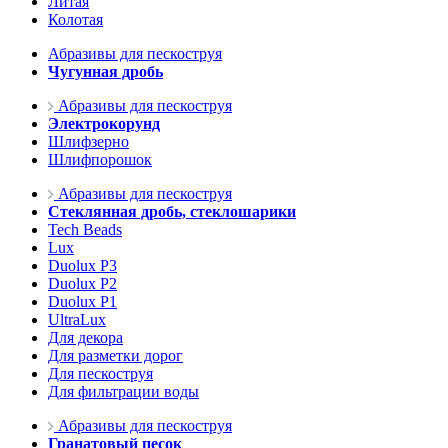
Литая
Колотая
Абразивы для пескоструя
Чугунная дробь
Абразивы для пескоструя
Электрокорунд
Шлифзерно
Шлифпорошок
Абразивы для пескоструя
Стеклянная дробь, стеклошарики
Tech Beads
Lux
Duolux P3
Duolux P2
Duolux P1
UltraLux
Для декора
Для разметки дорог
Для пескоструя
Для фильтрации воды
Абразивы для пескоструя
Гранатовый песок