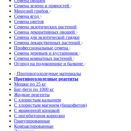
Семена овощей
Семена зелени и пряностей
Мицелий грибов
Семена ягод
Семена цветов
Семена экзотических растений
Семена декоративных овощей
Семена для экзотической грядки
Семена лекарственных растений
Профессиональные семена
Семена деревьев и кустарников
Семена комнатных растений
Огород на подоконнике и балконе
Противогололедные материалы
Противогололедные реагенты
Мешки по 25 кг
Биг-беги по 1000 кг
Жидкие реагенты
С хлористым кальцием
С хлористым магнием (бишофитом)
С мраморной крошкой
С ингибитором коррозии
Гранулированные
Компактированные