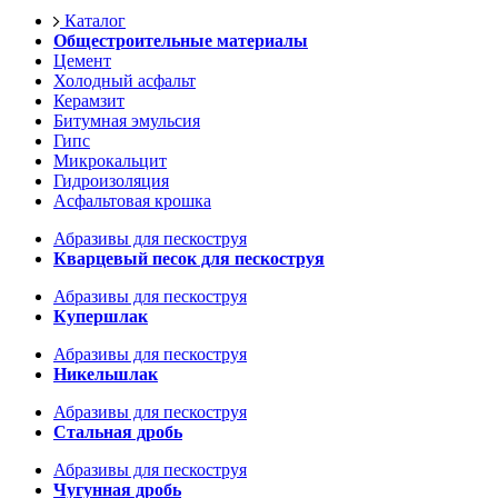
Каталог
Общестроительные материалы
Цемент
Холодный асфальт
Керамзит
Битумная эмульсия
Гипс
Микрокальцит
Гидроизоляция
Асфальтовая крошка
Абразивы для пескоструя
Кварцевый песок для пескоструя
Абразивы для пескоструя
Купершлак
Абразивы для пескоструя
Никельшлак
Абразивы для пескоструя
Стальная дробь
Абразивы для пескоструя
Чугунная дробь