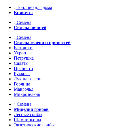
Топливо для дома
Брикеты
Семена
Семена овощей
Семена
Семена зелени и пряностей
Базилики
Укроп
Петрушка
Салаты
Пряности
Руккола
Лук на зелень
Горчица
Мангольд
Микрозелень
Семена
Мицелий грибов
Лесные грибы
Шампиньоны
Экзотические грибы