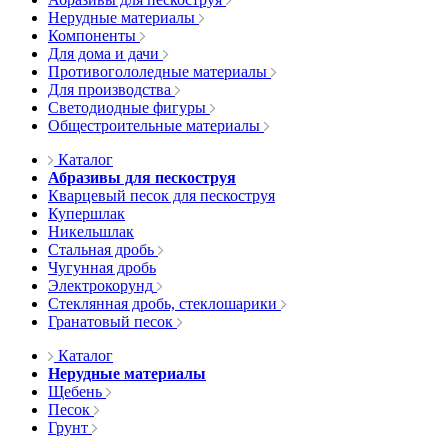
Нерудные материалы
Компоненты
Для дома и дачи
Противогололедные материалы
Для производства
Светодиодные фигуры
Общестроительные материалы
Каталог
Абразивы для пескоструя
Кварцевый песок для пескоструя
Купершлак
Никельшлак
Стальная дробь
Чугунная дробь
Электрокорунд
Стеклянная дробь, стеклошарики
Гранатовый песок
Каталог
Нерудные материалы
Щебень
Песок
Грунт