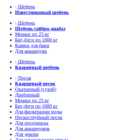
Щебень
Известняковый щебень
Щебень
Щебень габбро-диабаз
Мешки по 25 кг
Биг-бэги по 1000 кг
Камни для бани
Для аквариума
Щебень
Кварцевый щебень
Песок
Кварцевый песок
Окатанный (сухой)
Дробленый
Мешки по 25 кг
Биг-беги по 1000 кг
Для фильтрации воды
Пескоструйный песок
Для песочницы
Для аквариумов
Для декора
Для изготовления стекла