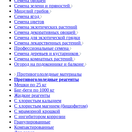
Семена овощей
Семена зелени и пряностей
Мицелий грибов
Семена ягод
Семена цветов
Семена экзотических растений
Семена декоративных овощей
Семена для экзотической грядки
Семена лекарственных растений
Профессиональные семена
Семена деревьев и кустарников
Семена комнатных растений
Огород на подоконнике и балконе
Противогололедные материалы
Противогололедные реагенты
Мешки по 25 кг
Биг-беги по 1000 кг
Жидкие реагенты
С хлористым кальцием
С хлористым магнием (бишофитом)
С мраморной крошкой
С ингибитором коррозии
Гранулированные
Компактированные