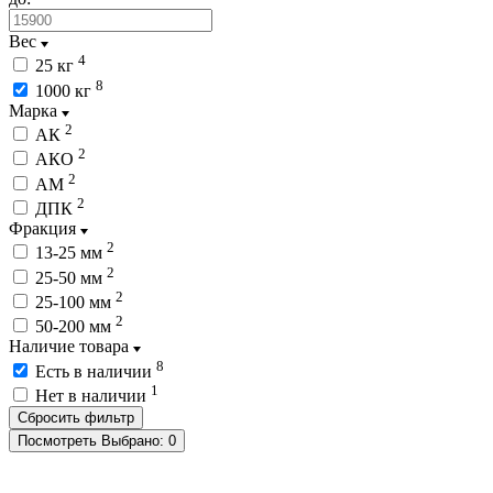
Вес
4
25 кг
8
1000 кг
Марка
2
АК
2
АКО
2
АМ
2
ДПК
Фракция
2
13-25 мм
2
25-50 мм
2
25-100 мм
2
50-200 мм
Наличие товара
8
Есть в наличии
1
Нет в наличии
Посмотреть
Выбрано:
0