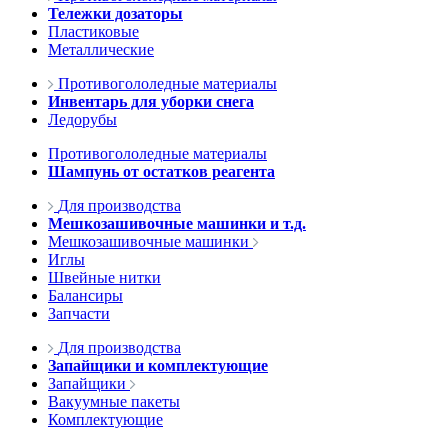
Тележки дозаторы
Пластиковые
Металлические
Противогололедные материалы
Инвентарь для уборки снега
Ледорубы
Противогололедные материалы
Шампунь от остатков реагента
Для производства
Мешкозашивочные машинки и т.д.
Мешкозашивочные машинки
Иглы
Швейные нитки
Балансиры
Запчасти
Для производства
Запайщики и комплектующие
Запайщики
Вакуумные пакеты
Комплектующие