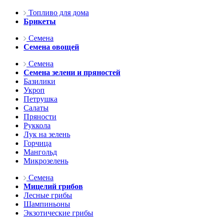
Топливо для дома
Брикеты
Семена
Семена овощей
Семена
Семена зелени и пряностей
Базилики
Укроп
Петрушка
Салаты
Пряности
Руккола
Лук на зелень
Горчица
Мангольд
Микрозелень
Семена
Мицелий грибов
Лесные грибы
Шампиньоны
Экзотические грибы