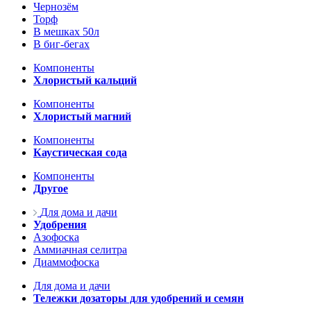
Чернозём
Торф
В мешках 50л
В биг-бегах
Компоненты
Хлористый кальций
Компоненты
Хлористый магний
Компоненты
Каустическая сода
Компоненты
Другое
Для дома и дачи
Удобрения
Азофоска
Аммиачная селитра
Диаммофоска
Для дома и дачи
Тележки дозаторы для удобрений и семян