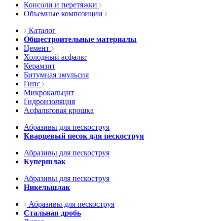
Консоли и перетяжки
Объемные композиции
Каталог
Общестроительные материалы
Цемент
Холодный асфальт
Керамзит
Битумная эмульсия
Гипс
Микрокальцит
Гидроизоляция
Асфальтовая крошка
Абразивы для пескоструя
Кварцевый песок для пескоструя
Абразивы для пескоструя
Купершлак
Абразивы для пескоструя
Никельшлак
Абразивы для пескоструя
Стальная дробь