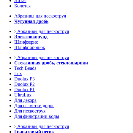
Литая
Колотая
Абразивы для пескоструя
Чугунная дробь
Абразивы для пескоструя
Электрокорунд
Шлифзерно
Шлифпорошок
Абразивы для пескоструя
Стеклянная дробь, стеклошарики
Tech Beads
Lux
Duolux P3
Duolux P2
Duolux P1
UltraLux
Для декора
Для разметки дорог
Для пескоструя
Для фильтрации воды
Абразивы для пескоструя
Гранатовый песок