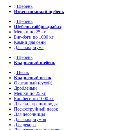
Щебень
Известняковый щебень
Щебень
Щебень габбро-диабаз
Мешки по 25 кг
Биг-бэги по 1000 кг
Камни для бани
Для аквариума
Щебень
Кварцевый щебень
Песок
Кварцевый песок
Окатанный (сухой)
Дробленый
Мешки по 25 кг
Биг-беги по 1000 кг
Для фильтрации воды
Пескоструйный песок
Для песочницы
Для аквариумов
Для декора
Для изготовления стекла