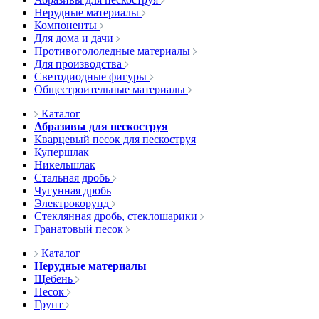
Нерудные материалы
Компоненты
Для дома и дачи
Противогололедные материалы
Для производства
Светодиодные фигуры
Общестроительные материалы
Каталог
Абразивы для пескоструя
Кварцевый песок для пескоструя
Купершлак
Никельшлак
Стальная дробь
Чугунная дробь
Электрокорунд
Стеклянная дробь, стеклошарики
Гранатовый песок
Каталог
Нерудные материалы
Щебень
Песок
Грунт