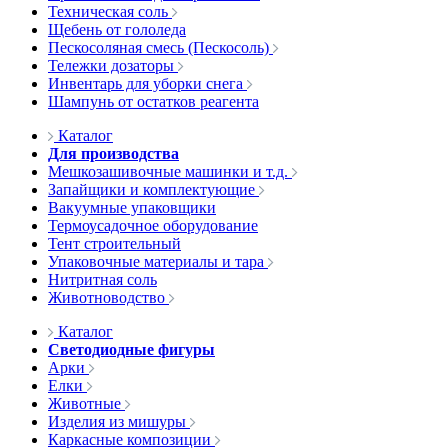
Техническая соль
Щебень от гололеда
Пескосоляная смесь (Пескосоль)
Тележки дозаторы
Инвентарь для уборки снега
Шампунь от остатков реагента
Каталог
Для производства
Мешкозашивочные машинки и т.д.
Запайщики и комплектующие
Вакуумные упаковщики
Термоусадочное оборудование
Тент строительный
Упаковочные материалы и тара
Нитритная соль
Животноводство
Каталог
Светодиодные фигуры
Арки
Елки
Животные
Изделия из мишуры
Каркасные композиции