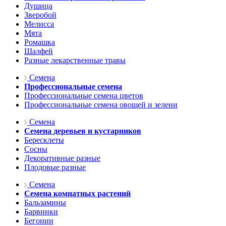
Душица
Зверобой
Мелисса
Мята
Ромашка
Шалфей
Разные лекарственные травы
Семена
Профессиональные семена
Профессиональные семена цветов
Профессиональные семена овощей и зелени
Семена
Семена деревьев и кустарников
Бересклеты
Сосны
Декоративные разные
Плодовые разные
Семена
Семена комнатных растений
Бальзамины
Барвинки
Бегонии