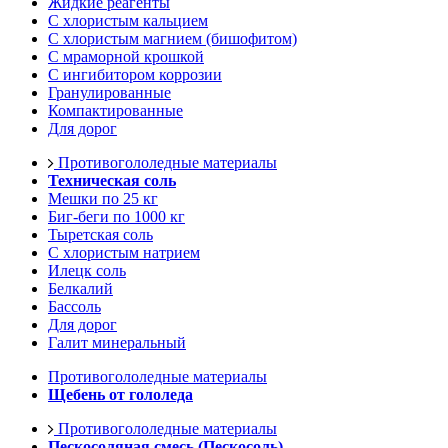
Жидкие реагенты
С хлористым кальцием
С хлористым магнием (бишофитом)
С мраморной крошкой
С ингибитором коррозии
Гранулированные
Компактированные
Для дорог
Противогололедные материалы
Техническая соль
Мешки по 25 кг
Биг-беги по 1000 кг
Тыретская соль
С хлористым натрием
Илецк соль
Белкалий
Бассоль
Для дорог
Галит минеральный
Противогололедные материалы
Щебень от гололеда
Противогололедные материалы
Пескосоляная смесь (Пескосоль)