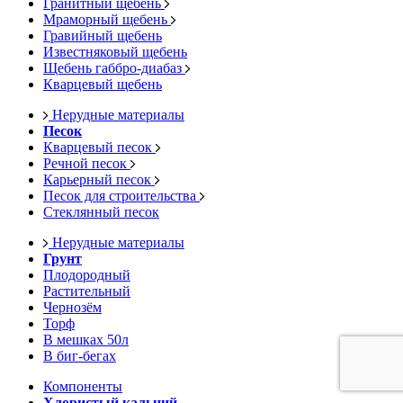
Гранитный щебень
Мраморный щебень
Гравийный щебень
Известняковый щебень
Щебень габбро-диабаз
Кварцевый щебень
Нерудные материалы
Песок
Кварцевый песок
Речной песок
Карьерный песок
Песок для строительства
Стеклянный песок
Нерудные материалы
Грунт
Плодородный
Растительный
Чернозём
Торф
В мешках 50л
В биг-бегах
Компоненты
Хлористый кальций