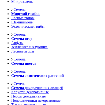
Микрозелень
Семена
Мицелий грибов
Лесные грибы
Шампиньоны
Экзотические грибы
Семена
Семена ягод
Арбузы
Земляника и клубника
Лесные ягоды
Семена
Семена цветов
Семена
Семена экзотических растений
Семена
Семена декоративных овощей
Капусты декоративные
Перцы декоративные
Подсолнечники декоративные
Тыквы декоративные