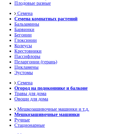
Плодовые разные
Семена
Семена комнатных растений
Бальзамины
Барвинки
Бегонии
Глоксинии
Колеусы
Крестовники
Пассифлоры
Пеларгонии (герань)
Цикламены
Эустомы
Семена
Огород на подоконнике и балконе
Травы для дома
Овощи для дома
Мешкозашивочные машинки и т.д.
Мешкозашивочные машинки
Ручные
Стационарные