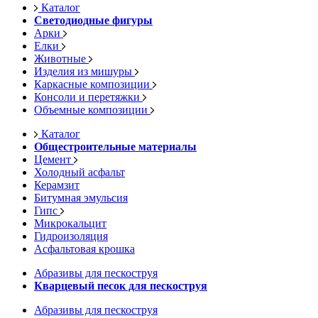
Каталог
Светодиодные фигуры
Арки
Елки
Животные
Изделия из мишуры
Каркасные композиции
Консоли и перетяжки
Объемные композиции
Каталог
Общестроительные материалы
Цемент
Холодный асфальт
Керамзит
Битумная эмульсия
Гипс
Микрокальцит
Гидроизоляция
Асфальтовая крошка
Абразивы для пескоструя
Кварцевый песок для пескоструя
Абразивы для пескоструя