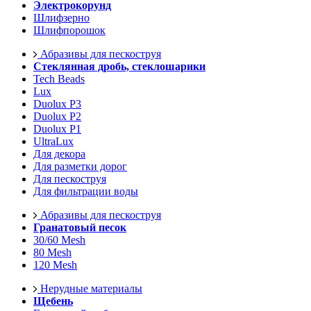
Электрокорунд
Шлифзерно
Шлифпорошок
Абразивы для пескоструя
Стеклянная дробь, стеклошарики
Tech Beads
Lux
Duolux P3
Duolux P2
Duolux P1
UltraLux
Для декора
Для разметки дорог
Для пескоструя
Для фильтрации воды
Абразивы для пескоструя
Гранатовый песок
30/60 Mesh
80 Mesh
120 Mesh
Нерудные материалы
Щебень