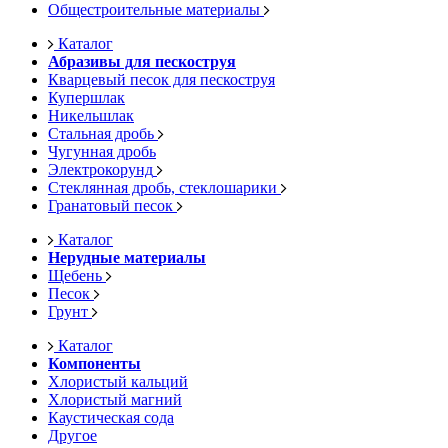
Общестроительные материалы
Каталог
Абразивы для пескоструя
Кварцевый песок для пескоструя
Купершлак
Никельшлак
Стальная дробь
Чугунная дробь
Электрокорунд
Стеклянная дробь, стеклошарики
Гранатовый песок
Каталог
Нерудные материалы
Щебень
Песок
Грунт
Каталог
Компоненты
Хлористый кальций
Хлористый магний
Каустическая сода
Другое