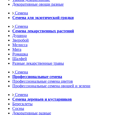
Декоративные овощи разные
Семена
Семена для экзотической грядки
Семена
Семена лекарственных растений
Душица
Зверобой
Мелисса
Мята
Ромашка
Шалфей
Разные лекарственные травы
Семена
Профессиональные семена
Профессиональные семена цветов
Профессиональные семена овощей и зелени
Семена
Семена деревьев и кустарников
Бересклеты
Сосны
Декоративные разные