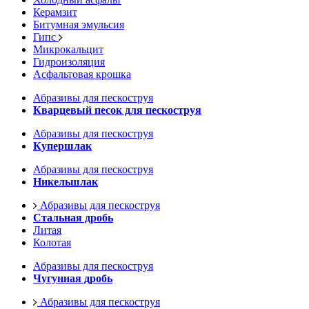
Керамзит
Битумная эмульсия
Гипс
Микрокальцит
Гидроизоляция
Асфальтовая крошка
Абразивы для пескоструя
Кварцевый песок для пескоструя
Абразивы для пескоструя
Купершлак
Абразивы для пескоструя
Никельшлак
Абразивы для пескоструя
Стальная дробь
Литая
Колотая
Абразивы для пескоструя
Чугунная дробь
Абразивы для пескоструя