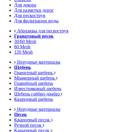
Для декора
Для разметки дорог
Для пескоструя
Для фильтрации воды
Абразивы для пескоструя
Гранатовый песок
30/60 Mesh
80 Mesh
120 Mesh
Нерудные материалы
Щебень
Гранитный щебень
Мраморный щебень
Гравийный щебень
Известняковый щебень
Щебень габбро-диабаз
Кварцевый щебень
Нерудные материалы
Песок
Кварцевый песок
Речной песок
Карьерный песок