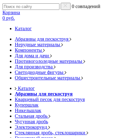
0 совпадений
Корзина
0 руб.
Каталог
Абразивы для пескоструя
Нерудные материалы
Компоненты
Для дома и дачи
Противогололедные материалы
Для производства
Светодиодные фигуры
Общестроительные материалы
Каталог
Абразивы для пескоструя
Кварцевый песок для пескоструя
Купершлак
Никельшлак
Стальная дробь
Чугунная дробь
Электрокорунд
Стеклянная дробь, стеклошарики