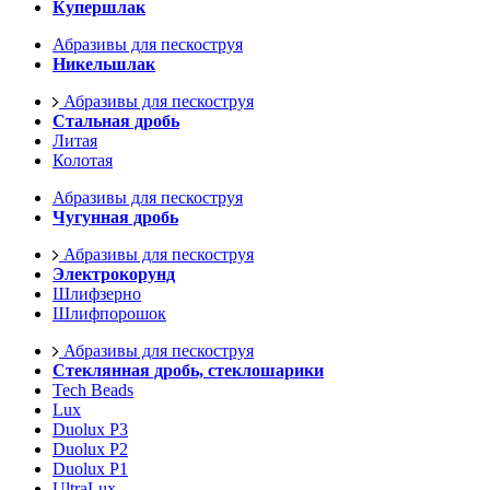
Купершлак
Абразивы для пескоструя
Никельшлак
Абразивы для пескоструя
Стальная дробь
Литая
Колотая
Абразивы для пескоструя
Чугунная дробь
Абразивы для пескоструя
Электрокорунд
Шлифзерно
Шлифпорошок
Абразивы для пескоструя
Стеклянная дробь, стеклошарики
Tech Beads
Lux
Duolux P3
Duolux P2
Duolux P1
UltraLux