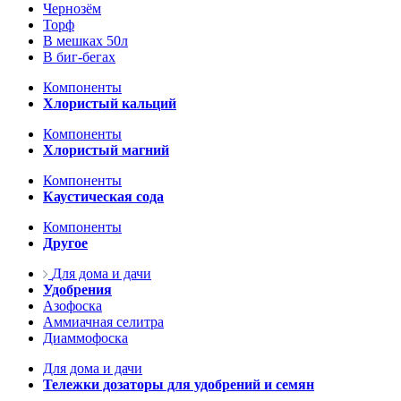
Чернозём
Торф
В мешках 50л
В биг-бегах
Компоненты
Хлористый кальций
Компоненты
Хлористый магний
Компоненты
Каустическая сода
Компоненты
Другое
Для дома и дачи
Удобрения
Азофоска
Аммиачная селитра
Диаммофоска
Для дома и дачи
Тележки дозаторы для удобрений и семян