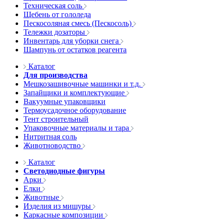
Техническая соль
Щебень от гололеда
Пескосоляная смесь (Пескосоль)
Тележки дозаторы
Инвентарь для уборки снега
Шампунь от остатков реагента
Каталог
Для производства
Мешкозашивочные машинки и т.д.
Запайщики и комплектующие
Вакуумные упаковщики
Термоусадочное оборудование
Тент строительный
Упаковочные материалы и тара
Нитритная соль
Животноводство
Каталог
Светодиодные фигуры
Арки
Елки
Животные
Изделия из мишуры
Каркасные композиции