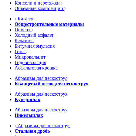
Консоли и перетяжки
Объемные композиции
Каталог
Общестроительные материалы
Цемент
Холодный асфальт
Керамзит
Битумная эмульсия
Гипс
Микрокальцит
Гидроизоляция
Асфальтовая крошка
Абразивы для пескоструя
Кварцевый песок для пескоструя
Абразивы для пескоструя
Купершлак
Абразивы для пескоструя
Никельшлак
Абразивы для пескоструя
Стальная дробь