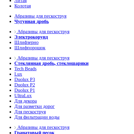
Литая
Колотая
Абразивы для пескоструя
Чугунная дробь
Абразивы для пескоструя
Электрокорунд
Шлифзерно
Шлифпорошок
Абразивы для пескоструя
Стеклянная дробь, стеклошарики
Tech Beads
Lux
Duolux P3
Duolux P2
Duolux P1
UltraLux
Для декора
Для разметки дорог
Для пескоструя
Для фильтрации воды
Абразивы для пескоструя
Гранатовый песок