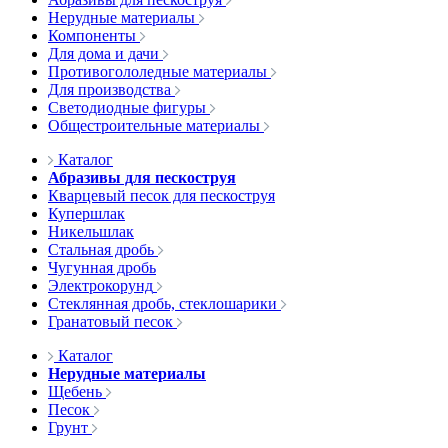
Нерудные материалы
Компоненты
Для дома и дачи
Противогололедные материалы
Для производства
Светодиодные фигуры
Общестроительные материалы
Каталог
Абразивы для пескоструя
Кварцевый песок для пескоструя
Купершлак
Никельшлак
Стальная дробь
Чугунная дробь
Электрокорунд
Стеклянная дробь, стеклошарики
Гранатовый песок
Каталог
Нерудные материалы
Щебень
Песок
Грунт