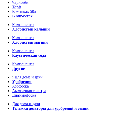
Чернозём
Торф
В мешках 50л
В биг-бегах
Компоненты
Хлористый кальций
Компоненты
Хлористый магний
Компоненты
Каустическая сода
Компоненты
Другое
Для дома и дачи
Удобрения
Азофоска
Аммиачная селитра
Диаммофоска
Для дома и дачи
Тележки дозаторы для удобрений и семян