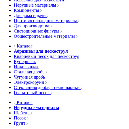
Нерудные материалы
Компоненты
Для дома и дачи
Противогололедные материалы
Для производства
Светодиодные фигуры
Общестроительные материалы
Каталог
Абразивы для пескоструя
Кварцевый песок для пескоструя
Купершлак
Никельшлак
Стальная дробь
Чугунная дробь
Электрокорунд
Стеклянная дробь, стеклошарики
Гранатовый песок
Каталог
Нерудные материалы
Щебень
Песок
Грунт