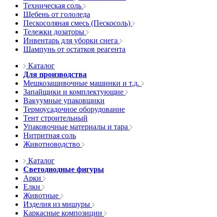
Техническая соль
Щебень от гололеда
Пескосоляная смесь (Пескосоль)
Тележки дозаторы
Инвентарь для уборки снега
Шампунь от остатков реагента
Каталог
Для производства
Мешкозашивочные машинки и т.д.
Запайщики и комплектующие
Вакуумные упаковщики
Термоусадочное оборудование
Тент строительный
Упаковочные материалы и тара
Нитритная соль
Животноводство
Каталог
Светодиодные фигуры
Арки
Елки
Животные
Изделия из мишуры
Каркасные композиции