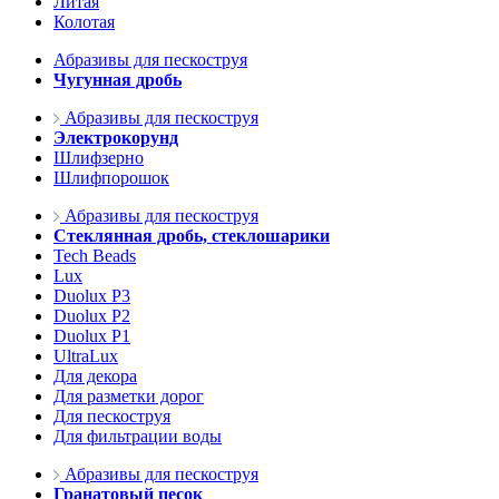
Литая
Колотая
Абразивы для пескоструя
Чугунная дробь
Абразивы для пескоструя
Электрокорунд
Шлифзерно
Шлифпорошок
Абразивы для пескоструя
Стеклянная дробь, стеклошарики
Tech Beads
Lux
Duolux P3
Duolux P2
Duolux P1
UltraLux
Для декора
Для разметки дорог
Для пескоструя
Для фильтрации воды
Абразивы для пескоструя
Гранатовый песок