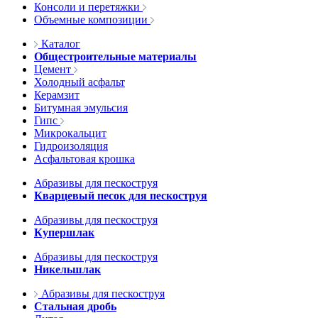
Консоли и перетяжки
Объемные композиции
Каталог
Общестроительные материалы
Цемент
Холодный асфальт
Керамзит
Битумная эмульсия
Гипс
Микрокальцит
Гидроизоляция
Асфальтовая крошка
Абразивы для пескоструя
Кварцевый песок для пескоструя
Абразивы для пескоструя
Купершлак
Абразивы для пескоструя
Никельшлак
Абразивы для пескоструя
Стальная дробь