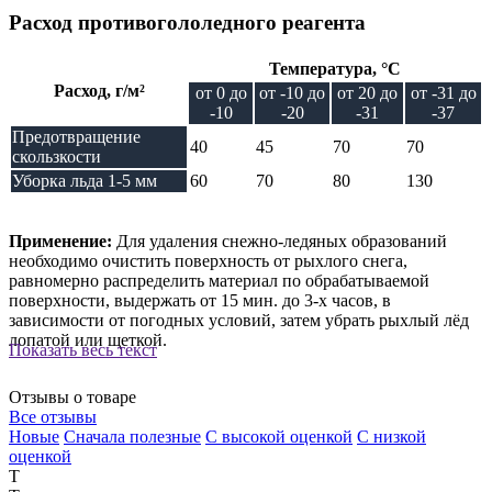
Расход противогололедного реагента
Температура, °C
Расход, г/м²
от 0 до
от -10 до
от 20 до
от -31 до
-10
-20
-31
-37
Предотвращение
40
45
70
70
скользкости
Уборка льда 1-5 мм
60
70
80
130
Применение:
Для удаления снежно-ледяных образований
необходимо очистить поверхность от рыхлого снега,
равномерно распределить материал по обрабатываемой
поверхности, выдержать от 15 мин. до 3-х часов, в
зависимости от погодных условий, затем убрать рыхлый лёд
лопатой или щеткой.
Показать весь текст
Отзывы о товаре
Все отзывы
Новые
Сначала полезные
С высокой оценкой
С низкой
оценкой
Т