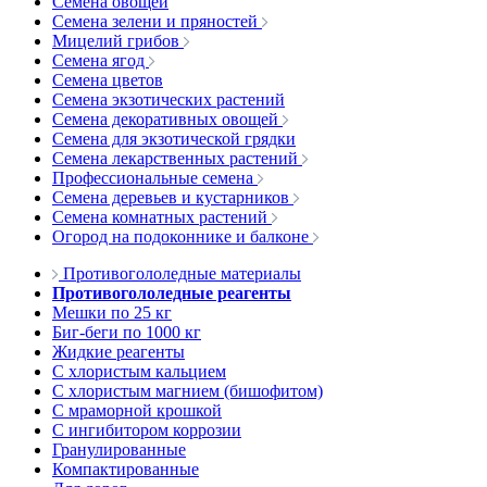
Семена овощей
Семена зелени и пряностей
Мицелий грибов
Семена ягод
Семена цветов
Семена экзотических растений
Семена декоративных овощей
Семена для экзотической грядки
Семена лекарственных растений
Профессиональные семена
Семена деревьев и кустарников
Семена комнатных растений
Огород на подоконнике и балконе
Противогололедные материалы
Противогололедные реагенты
Мешки по 25 кг
Биг-беги по 1000 кг
Жидкие реагенты
С хлористым кальцием
С хлористым магнием (бишофитом)
С мраморной крошкой
С ингибитором коррозии
Гранулированные
Компактированные