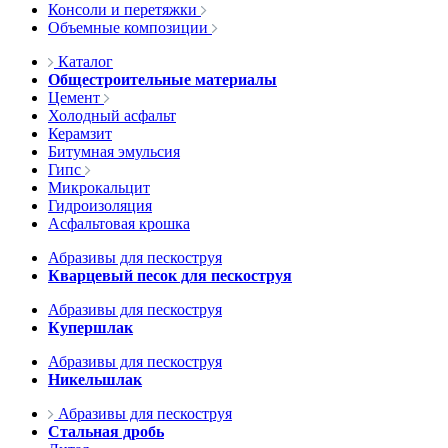
Консоли и перетяжки
Объемные композиции
Каталог
Общестроительные материалы
Цемент
Холодный асфальт
Керамзит
Битумная эмульсия
Гипс
Микрокальцит
Гидроизоляция
Асфальтовая крошка
Абразивы для пескоструя
Кварцевый песок для пескоструя
Абразивы для пескоструя
Купершлак
Абразивы для пескоструя
Никельшлак
Абразивы для пескоструя
Стальная дробь