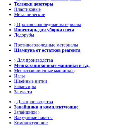
Тележки дозаторы
Пластиковые
Металлические
Противогололедные материалы
Инвентарь для уборки снега
Ледорубы
Противогололедные материалы
Шампунь от остатков реагента
Для производства
Мешкозашивочные машинки и т.д.
Мешкозашивочные машинки
Иглы
Швейные нитки
Балансиры
Запчасти
Для производства
Запайщики и комплектующие
Запайщики
Вакуумные пакеты
Комплектующие