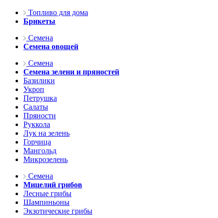
Топливо для дома
Брикеты
Семена
Семена овощей
Семена
Семена зелени и пряностей
Базилики
Укроп
Петрушка
Салаты
Пряности
Руккола
Лук на зелень
Горчица
Мангольд
Микрозелень
Семена
Мицелий грибов
Лесные грибы
Шампиньоны
Экзотические грибы