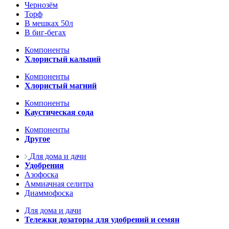
Чернозём
Торф
В мешках 50л
В биг-бегах
Компоненты
Хлористый кальций
Компоненты
Хлористый магний
Компоненты
Каустическая сода
Компоненты
Другое
Для дома и дачи
Удобрения
Азофоска
Аммиачная селитра
Диаммофоска
Для дома и дачи
Тележки дозаторы для удобрений и семян