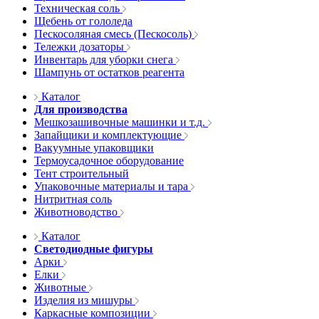
Техническая соль
Щебень от гололеда
Пескосоляная смесь (Пескосоль)
Тележки дозаторы
Инвентарь для уборки снега
Шампунь от остатков реагента
Каталог
Для производства
Мешкозашивочные машинки и т.д.
Запайщики и комплектующие
Вакуумные упаковщики
Термоусадочное оборудование
Тент строительный
Упаковочные материалы и тара
Нитритная соль
Животноводство
Каталог
Светодиодные фигуры
Арки
Елки
Животные
Изделия из мишуры
Каркасные композиции