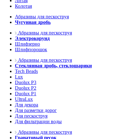
Литая
Колотая
Абразивы для пескоструя
Чугунная дробь
Абразивы для пескоструя
Электрокорунд
Шлифзерно
Шлифпорошок
Абразивы для пескоструя
Стеклянная дробь, стеклошарики
Tech Beads
Lux
Duolux P3
Duolux P2
Duolux P1
UltraLux
Для декора
Для разметки дорог
Для пескоструя
Для фильтрации воды
Абразивы для пескоструя
Гранатовый песок