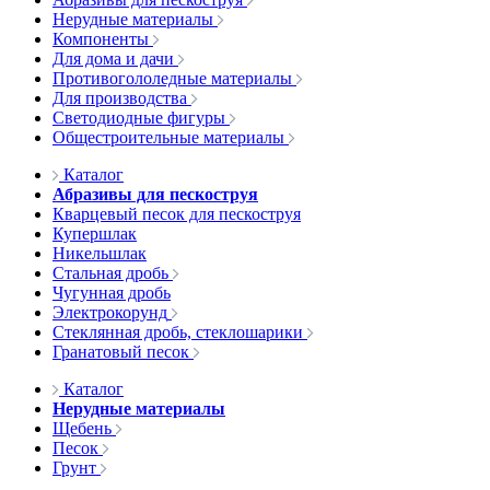
Нерудные материалы
Компоненты
Для дома и дачи
Противогололедные материалы
Для производства
Светодиодные фигуры
Общестроительные материалы
Каталог
Абразивы для пескоструя
Кварцевый песок для пескоструя
Купершлак
Никельшлак
Стальная дробь
Чугунная дробь
Электрокорунд
Стеклянная дробь, стеклошарики
Гранатовый песок
Каталог
Нерудные материалы
Щебень
Песок
Грунт