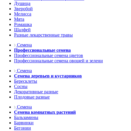
Душица
Зверобой
Мелисса
Мята
Ромашка
Шалфей
Разные лекарственные травы
Семена
Профессиональные семена
Профессиональные семена цветов
Профессиональные семена овощей и зелени
Семена
Семена деревьев и кустарников
Бересклеты
Сосны
Декоративные разные
Плодовые разные
Семена
Семена комнатных растений
Бальзамины
Барвинки
Бегонии