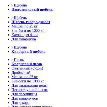
Щебень
Известняковый щебень
Щебень
Щебень габбро-диабаз
Мешки по 25 кг
Биг-бэги по 1000 кг
Камни для бани
Для аквариума
Щебень
Кварцевый щебень
Песок
Кварцевый песок
Окатанный (сухой)
Дробленый
Мешки по 25 кг
Биг-беги по 1000 кг
Для фильтрации воды
Пескоструйный песок
Для песочницы
Для аквариумов
Для декора
Для изготовления стекла