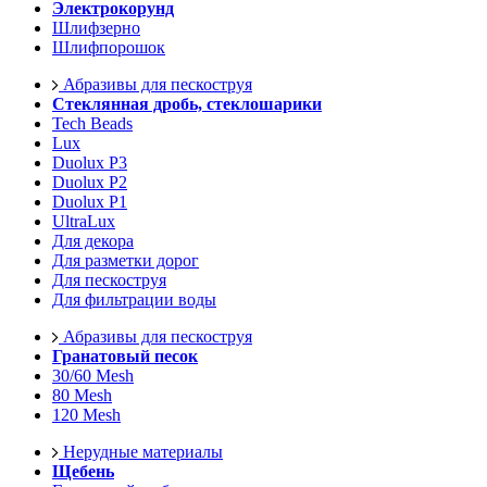
Электрокорунд
Шлифзерно
Шлифпорошок
Абразивы для пескоструя
Стеклянная дробь, стеклошарики
Tech Beads
Lux
Duolux P3
Duolux P2
Duolux P1
UltraLux
Для декора
Для разметки дорог
Для пескоструя
Для фильтрации воды
Абразивы для пескоструя
Гранатовый песок
30/60 Mesh
80 Mesh
120 Mesh
Нерудные материалы
Щебень