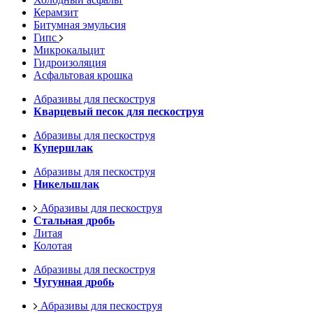
Керамзит
Битумная эмульсия
Гипс
Микрокальцит
Гидроизоляция
Асфальтовая крошка
Абразивы для пескоструя
Кварцевый песок для пескоструя
Абразивы для пескоструя
Купершлак
Абразивы для пескоструя
Никельшлак
Абразивы для пескоструя
Стальная дробь
Литая
Колотая
Абразивы для пескоструя
Чугунная дробь
Абразивы для пескоструя