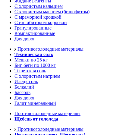
Жидкие реагенты
С хлористым кальцием
С хлористым магнием (бишофитом)
С мраморной крошкой
С ингибитором коррозии
Гранулированные
Компактированные
Для дорог
Противогололедные материалы
Техническая соль
Мешки по 25 кг
Биг-беги по 1000 кг
Тыретская соль
С хлористым натрием
Илецк соль
Белкалий
Бассоль
Для дорог
Галит минеральный
Противогололедные материалы
Щебень от гололеда
Противогололедные материалы
Пескосоляная смесь (Пескосоль)