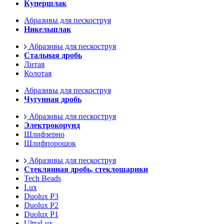
Купершлак
Абразивы для пескоструя
Никельшлак
Абразивы для пескоструя
Стальная дробь
Литая
Колотая
Абразивы для пескоструя
Чугунная дробь
Абразивы для пескоструя
Электрокорунд
Шлифзерно
Шлифпорошок
Абразивы для пескоструя
Стеклянная дробь, стеклошарики
Tech Beads
Lux
Duolux P3
Duolux P2
Duolux P1
UltraLux