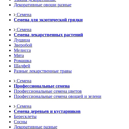
Декоративные овощи разные
Семена
Семена для экзотической грядки
Семена
Семена лекарственных растений
Душица
Зверобой
Мелисса
Мята
Ромашка
Шалфей
Разные лекарственные травы
Семена
Профессиональные семена
Профессиональные семена цветов
Профессиональные семена овощей и зелени
Семена
Семена деревьев и кустарников
Бересклеты
Сосны
Декоративные разные