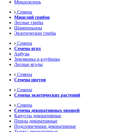
Микрозелень
Семена
Мицелий грибов
Лесные грибы
Шампиньоны
Экзотические грибы
Семена
Семена ягод
Арбузы
Земляника и клубника
Лесные ягоды
Семена
Семена цветов
Семена
Семена экзотических растений
Семена
Семена декоративных овощей
Капусты декоративные
Перцы декоративные
Подсолнечники декоративные
Тыквы декоративные