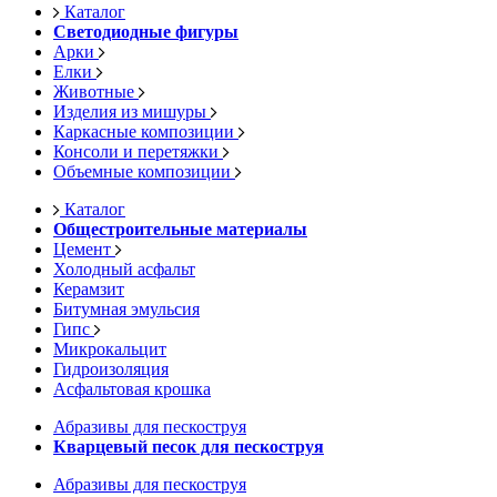
Каталог
Светодиодные фигуры
Арки
Елки
Животные
Изделия из мишуры
Каркасные композиции
Консоли и перетяжки
Объемные композиции
Каталог
Общестроительные материалы
Цемент
Холодный асфальт
Керамзит
Битумная эмульсия
Гипс
Микрокальцит
Гидроизоляция
Асфальтовая крошка
Абразивы для пескоструя
Кварцевый песок для пескоструя
Абразивы для пескоструя