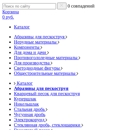
0 совпадений
Корзина
0 руб.
Каталог
Абразивы для пескоструя
Нерудные материалы
Компоненты
Для дома и дачи
Противогололедные материалы
Для производства
Светодиодные фигуры
Общестроительные материалы
Каталог
Абразивы для пескоструя
Кварцевый песок для пескоструя
Купершлак
Никельшлак
Стальная дробь
Чугунная дробь
Электрокорунд
Стеклянная дробь, стеклошарики