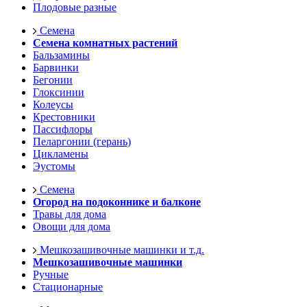
Плодовые разные
Семена
Семена комнатных растений
Бальзамины
Барвинки
Бегонии
Глоксинии
Колеусы
Крестовники
Пассифлоры
Пеларгонии (герань)
Цикламены
Эустомы
Семена
Огород на подоконнике и балконе
Травы для дома
Овощи для дома
Мешкозашивочные машинки и т.д.
Мешкозашивочные машинки
Ручные
Стационарные