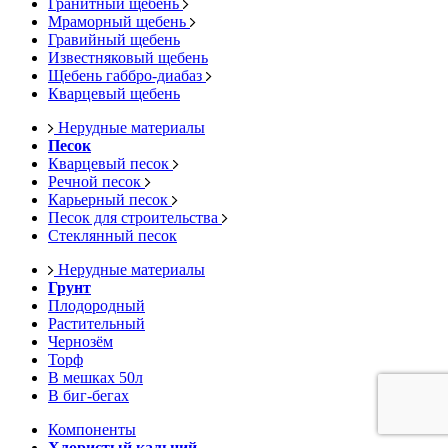
Гранитный щебень
Мраморный щебень
Гравийный щебень
Известняковый щебень
Щебень габбро-диабаз
Кварцевый щебень
Нерудные материалы
Песок
Кварцевый песок
Речной песок
Карьерный песок
Песок для строительства
Стеклянный песок
Нерудные материалы
Грунт
Плодородный
Растительный
Чернозём
Торф
В мешках 50л
В биг-бегах
Компоненты
Хлористый кальций