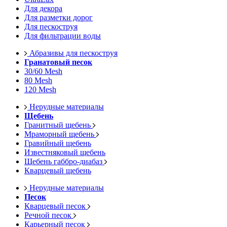
Для декора
Для разметки дорог
Для пескоструя
Для фильтрации воды
Абразивы для пескоструя
Гранатовый песок
30/60 Mesh
80 Mesh
120 Mesh
Нерудные материалы
Щебень
Гранитный щебень
Мраморный щебень
Гравийный щебень
Известняковый щебень
Щебень габбро-диабаз
Кварцевый щебень
Нерудные материалы
Песок
Кварцевый песок
Речной песок
Карьерный песок