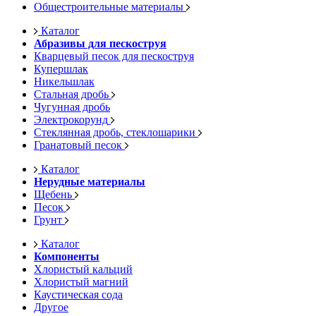
Общестроительные материалы
Каталог
Абразивы для пескоструя
Кварцевый песок для пескоструя
Купершлак
Никельшлак
Стальная дробь
Чугунная дробь
Электрокорунд
Стеклянная дробь, стеклошарики
Гранатовый песок
Каталог
Нерудные материалы
Щебень
Песок
Грунт
Каталог
Компоненты
Хлористый кальций
Хлористый магний
Каустическая сода
Другое