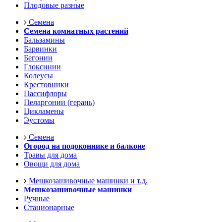
Плодовые разные
Семена
Семена комнатных растений
Бальзамины
Барвинки
Бегонии
Глоксинии
Колеусы
Крестовники
Пассифлоры
Пеларгонии (герань)
Цикламены
Эустомы
Семена
Огород на подоконнике и балконе
Травы для дома
Овощи для дома
Мешкозашивочные машинки и т.д.
Мешкозашивочные машинки
Ручные
Стационарные