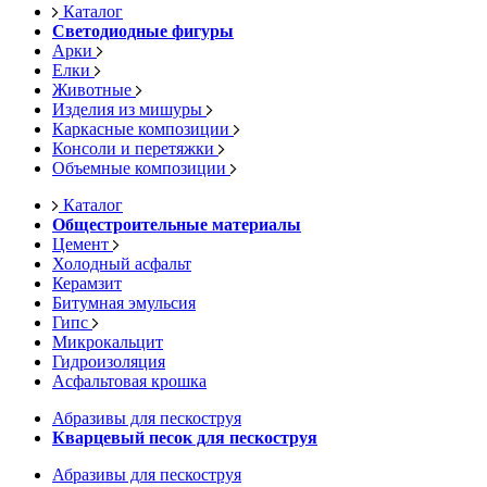
Каталог
Светодиодные фигуры
Арки
Елки
Животные
Изделия из мишуры
Каркасные композиции
Консоли и перетяжки
Объемные композиции
Каталог
Общестроительные материалы
Цемент
Холодный асфальт
Керамзит
Битумная эмульсия
Гипс
Микрокальцит
Гидроизоляция
Асфальтовая крошка
Абразивы для пескоструя
Кварцевый песок для пескоструя
Абразивы для пескоструя