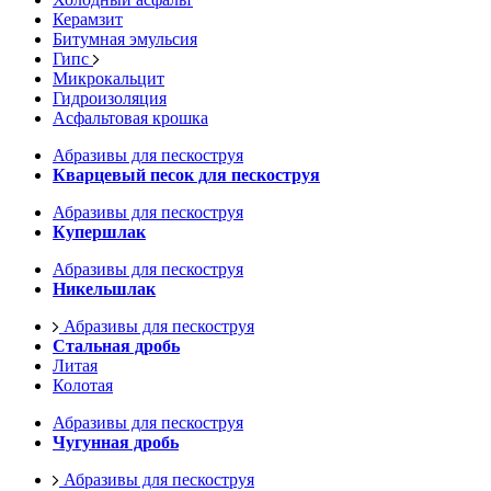
Керамзит
Битумная эмульсия
Гипс
Микрокальцит
Гидроизоляция
Асфальтовая крошка
Абразивы для пескоструя
Кварцевый песок для пескоструя
Абразивы для пескоструя
Купершлак
Абразивы для пескоструя
Никельшлак
Абразивы для пескоструя
Стальная дробь
Литая
Колотая
Абразивы для пескоструя
Чугунная дробь
Абразивы для пескоструя