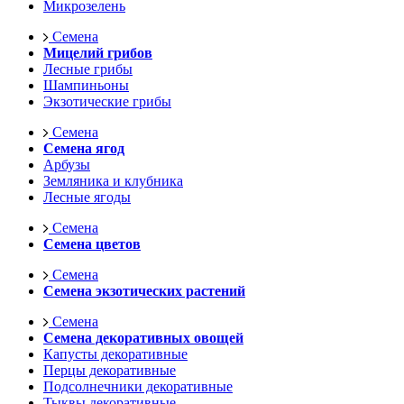
Микрозелень
Семена
Мицелий грибов
Лесные грибы
Шампиньоны
Экзотические грибы
Семена
Семена ягод
Арбузы
Земляника и клубника
Лесные ягоды
Семена
Семена цветов
Семена
Семена экзотических растений
Семена
Семена декоративных овощей
Капусты декоративные
Перцы декоративные
Подсолнечники декоративные
Тыквы декоративные