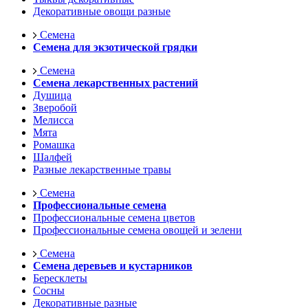
Декоративные овощи разные
Семена
Семена для экзотической грядки
Семена
Семена лекарственных растений
Душица
Зверобой
Мелисса
Мята
Ромашка
Шалфей
Разные лекарственные травы
Семена
Профессиональные семена
Профессиональные семена цветов
Профессиональные семена овощей и зелени
Семена
Семена деревьев и кустарников
Бересклеты
Сосны
Декоративные разные