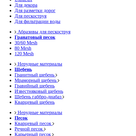
Для декора
Для разметки дорог
Для пескоструя
Для фильтрации воды
Абразивы для пескоструя
Гранатовый песок
30/60 Mesh
80 Mesh
120 Mesh
Нерудные материалы
Щебень
Гранитный щебень
Мраморный щебень
Гравийный щебень
Известняковый щебень
Щебень габбро-диабаз
Кварцевый щебень
Нерудные материалы
Песок
Кварцевый песок
Речной песок
Карьерный песок