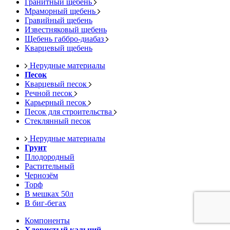
Гранитный щебень
Мраморный щебень
Гравийный щебень
Известняковый щебень
Щебень габбро-диабаз
Кварцевый щебень
Нерудные материалы
Песок
Кварцевый песок
Речной песок
Карьерный песок
Песок для строительства
Стеклянный песок
Нерудные материалы
Грунт
Плодородный
Растительный
Чернозём
Торф
В мешках 50л
В биг-бегах
Компоненты
Хлористый кальций