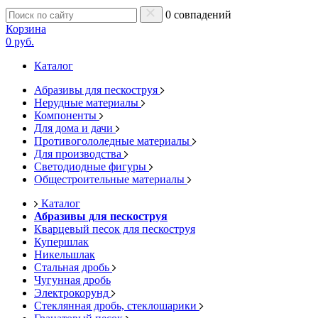
0 совпадений
Корзина
0 руб.
Каталог
Абразивы для пескоструя
Нерудные материалы
Компоненты
Для дома и дачи
Противогололедные материалы
Для производства
Светодиодные фигуры
Общестроительные материалы
Каталог
Абразивы для пескоструя
Кварцевый песок для пескоструя
Купершлак
Никельшлак
Стальная дробь
Чугунная дробь
Электрокорунд
Стеклянная дробь, стеклошарики