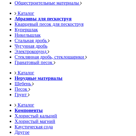
Общестроительные материалы
Каталог
Абразивы для пескоструя
Кварцевый песок для пескоструя
Купершлак
Никельшлак
Стальная дробь
Чугунная дробь
Электрокорунд
Стеклянная дробь, стеклошарики
Гранатовый песок
Каталог
Нерудные материалы
Щебень
Песок
Грунт
Каталог
Компоненты
Хлористый кальций
Хлористый магний
Каустическая сода
Другое