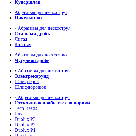
Купершлак
Абразивы для пескоструя
Никельшлак
Абразивы для пескоструя
Стальная дробь
Литая
Колотая
Абразивы для пескоструя
Чугунная дробь
Абразивы для пескоструя
Электрокорунд
Шлифзерно
Шлифпорошок
Абразивы для пескоструя
Стеклянная дробь, стеклошарики
Tech Beads
Lux
Duolux P3
Duolux P2
Duolux P1
UltraLux