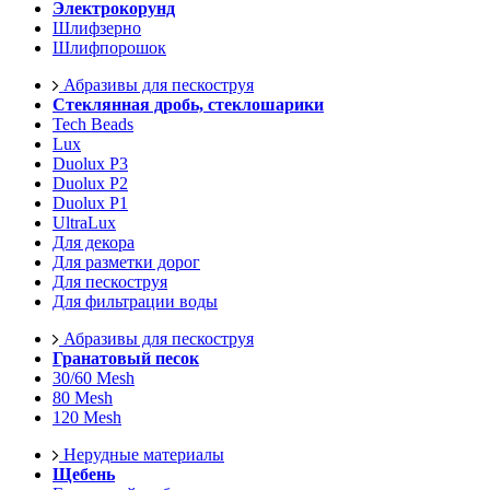
Электрокорунд
Шлифзерно
Шлифпорошок
Абразивы для пескоструя
Стеклянная дробь, стеклошарики
Tech Beads
Lux
Duolux P3
Duolux P2
Duolux P1
UltraLux
Для декора
Для разметки дорог
Для пескоструя
Для фильтрации воды
Абразивы для пескоструя
Гранатовый песок
30/60 Mesh
80 Mesh
120 Mesh
Нерудные материалы
Щебень