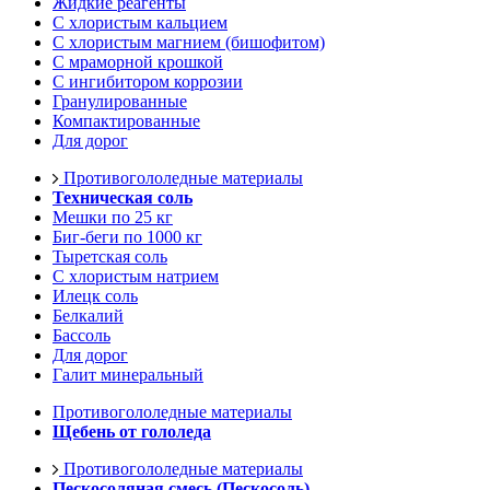
Жидкие реагенты
С хлористым кальцием
С хлористым магнием (бишофитом)
С мраморной крошкой
С ингибитором коррозии
Гранулированные
Компактированные
Для дорог
Противогололедные материалы
Техническая соль
Мешки по 25 кг
Биг-беги по 1000 кг
Тыретская соль
С хлористым натрием
Илецк соль
Белкалий
Бассоль
Для дорог
Галит минеральный
Противогололедные материалы
Щебень от гололеда
Противогололедные материалы
Пескосоляная смесь (Пескосоль)