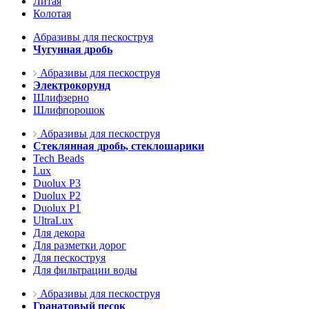
Литая
Колотая
Абразивы для пескоструя
Чугунная дробь
Абразивы для пескоструя
Электрокорунд
Шлифзерно
Шлифпорошок
Абразивы для пескоструя
Стеклянная дробь, стеклошарики
Tech Beads
Lux
Duolux P3
Duolux P2
Duolux P1
UltraLux
Для декора
Для разметки дорог
Для пескоструя
Для фильтрации воды
Абразивы для пескоструя
Гранатовый песок