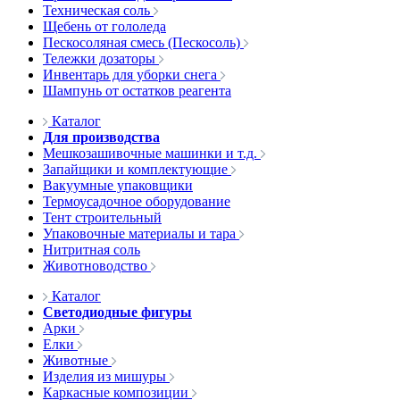
Техническая соль
Щебень от гололеда
Пескосоляная смесь (Пескосоль)
Тележки дозаторы
Инвентарь для уборки снега
Шампунь от остатков реагента
Каталог
Для производства
Мешкозашивочные машинки и т.д.
Запайщики и комплектующие
Вакуумные упаковщики
Термоусадочное оборудование
Тент строительный
Упаковочные материалы и тара
Нитритная соль
Животноводство
Каталог
Светодиодные фигуры
Арки
Елки
Животные
Изделия из мишуры
Каркасные композиции