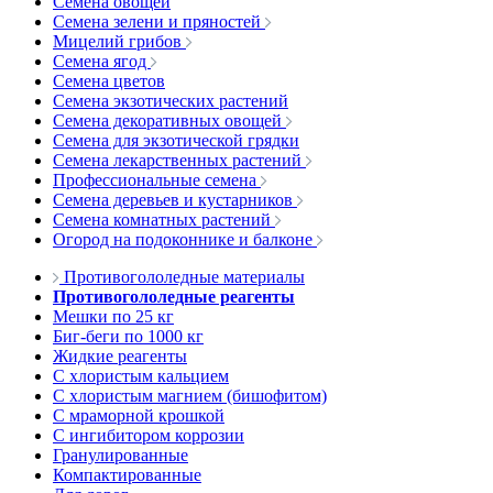
Семена овощей
Семена зелени и пряностей
Мицелий грибов
Семена ягод
Семена цветов
Семена экзотических растений
Семена декоративных овощей
Семена для экзотической грядки
Семена лекарственных растений
Профессиональные семена
Семена деревьев и кустарников
Семена комнатных растений
Огород на подоконнике и балконе
Противогололедные материалы
Противогололедные реагенты
Мешки по 25 кг
Биг-беги по 1000 кг
Жидкие реагенты
С хлористым кальцием
С хлористым магнием (бишофитом)
С мраморной крошкой
С ингибитором коррозии
Гранулированные
Компактированные