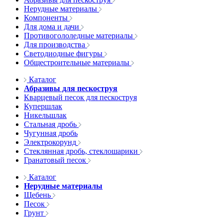
Нерудные материалы
Компоненты
Для дома и дачи
Противогололедные материалы
Для производства
Светодиодные фигуры
Общестроительные материалы
Каталог
Абразивы для пескоструя
Кварцевый песок для пескоструя
Купершлак
Никельшлак
Стальная дробь
Чугунная дробь
Электрокорунд
Стеклянная дробь, стеклошарики
Гранатовый песок
Каталог
Нерудные материалы
Щебень
Песок
Грунт