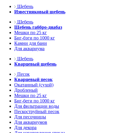
Щебень
Известняковый щебень
Щебень
Щебень габбро-диабаз
Мешки по 25 кг
Биг-бэги по 1000 кг
Камни для бани
Для аквариума
Щебень
Кварцевый щебень
Песок
Кварцевый песок
Окатанный (сухой)
Дробленый
Мешки по 25 кг
Биг-беги по 1000 кг
Для фильтрации воды
Пескоструйный песок
Для песочницы
Для аквариумов
Для декора
Для изготовления стекла