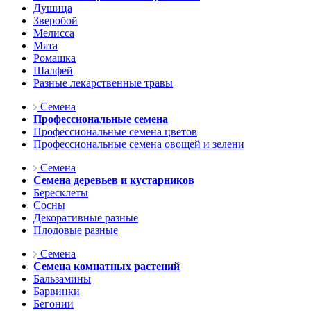
Душица
Зверобой
Мелисса
Мята
Ромашка
Шалфей
Разные лекарственные травы
Семена
Профессиональные семена
Профессиональные семена цветов
Профессиональные семена овощей и зелени
Семена
Семена деревьев и кустарников
Бересклеты
Сосны
Декоративные разные
Плодовые разные
Семена
Семена комнатных растений
Бальзамины
Барвинки
Бегонии