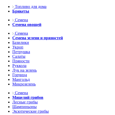
Топливо для дома
Брикеты
Семена
Семена овощей
Семена
Семена зелени и пряностей
Базилики
Укроп
Петрушка
Салаты
Пряности
Руккола
Лук на зелень
Горчица
Мангольд
Микрозелень
Семена
Мицелий грибов
Лесные грибы
Шампиньоны
Экзотические грибы