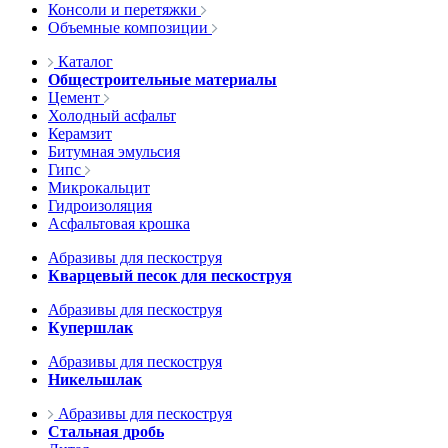
Консоли и перетяжки
Объемные композиции
Каталог
Общестроительные материалы
Цемент
Холодный асфальт
Керамзит
Битумная эмульсия
Гипс
Микрокальцит
Гидроизоляция
Асфальтовая крошка
Абразивы для пескоструя
Кварцевый песок для пескоструя
Абразивы для пескоструя
Купершлак
Абразивы для пескоструя
Никельшлак
Абразивы для пескоструя
Стальная дробь