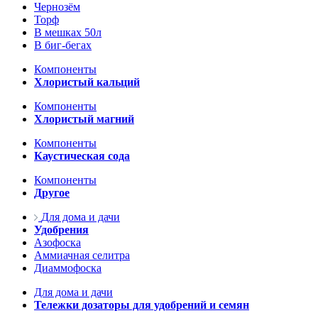
Чернозём
Торф
В мешках 50л
В биг-бегах
Компоненты
Хлористый кальций
Компоненты
Хлористый магний
Компоненты
Каустическая сода
Компоненты
Другое
Для дома и дачи
Удобрения
Азофоска
Аммиачная селитра
Диаммофоска
Для дома и дачи
Тележки дозаторы для удобрений и семян