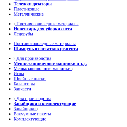
Тележки дозаторы
Пластиковые
Металлические
Противогололедные материалы
Инвентарь для уборки снега
Ледорубы
Противогололедные материалы
Шампунь от остатков реагента
Для производства
Мешкозашивочные машинки и т.д.
Мешкозашивочные машинки
Иглы
Швейные нитки
Балансиры
Запчасти
Для производства
Запайщики и комплектующие
Запайщики
Вакуумные пакеты
Комплектующие