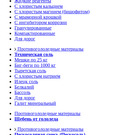
Жидкие реагенты
С хлористым кальцием
С хлористым магнием (бишофитом)
С мраморной крошкой
С ингибитором коррозии
Гранулированные
Компактированные
Для дорог
Противогололедные материалы
Техническая соль
Мешки по 25 кг
Биг-беги по 1000 кг
Тыретская соль
С хлористым натрием
Илецк соль
Белкалий
Бассоль
Для дорог
Галит минеральный
Противогололедные материалы
Щебень от гололеда
Противогололедные материалы
Пескосоляная смесь (Пескосоль)