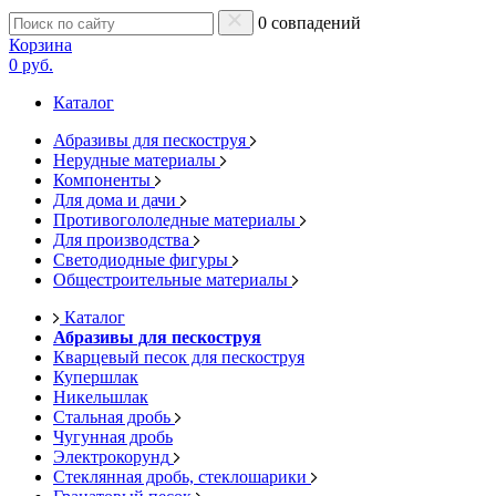
0 совпадений
Корзина
0 руб.
Каталог
Абразивы для пескоструя
Нерудные материалы
Компоненты
Для дома и дачи
Противогололедные материалы
Для производства
Светодиодные фигуры
Общестроительные материалы
Каталог
Абразивы для пескоструя
Кварцевый песок для пескоструя
Купершлак
Никельшлак
Стальная дробь
Чугунная дробь
Электрокорунд
Стеклянная дробь, стеклошарики