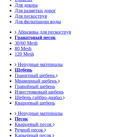
Для декора
Для разметки дорог
Для пескоструя
Для фильтрации воды
Абразивы для пескоструя
Гранатовый песок
30/60 Mesh
80 Mesh
120 Mesh
Нерудные материалы
Щебень
Гранитный щебень
Мраморный щебень
Гравийный щебень
Известняковый щебень
Щебень габбро-диабаз
Кварцевый щебень
Нерудные материалы
Песок
Кварцевый песок
Речной песок
Карьерный песок