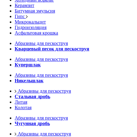
Керамзит
Битумная эмульсия
Гипс
Микрокальцит
Гидроизоляция
Асфальтовая крошка
Абразивы для пескоструя
Кварцевый песок для пескоструя
Абразивы для пескоструя
Купершлак
Абразивы для пескоструя
Никельшлак
Абразивы для пескоструя
Стальная дробь
Литая
Колотая
Абразивы для пескоструя
Чугунная дробь
Абразивы для пескоструя