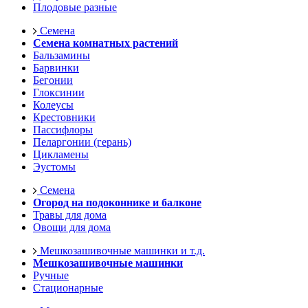
Плодовые разные
Семена
Семена комнатных растений
Бальзамины
Барвинки
Бегонии
Глоксинии
Колеусы
Крестовники
Пассифлоры
Пеларгонии (герань)
Цикламены
Эустомы
Семена
Огород на подоконнике и балконе
Травы для дома
Овощи для дома
Мешкозашивочные машинки и т.д.
Мешкозашивочные машинки
Ручные
Стационарные