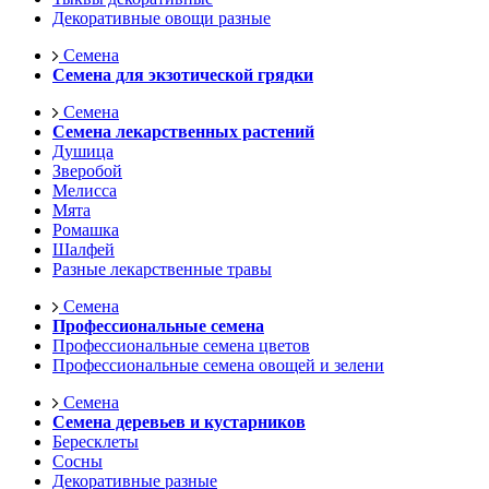
Декоративные овощи разные
Семена
Семена для экзотической грядки
Семена
Семена лекарственных растений
Душица
Зверобой
Мелисса
Мята
Ромашка
Шалфей
Разные лекарственные травы
Семена
Профессиональные семена
Профессиональные семена цветов
Профессиональные семена овощей и зелени
Семена
Семена деревьев и кустарников
Бересклеты
Сосны
Декоративные разные