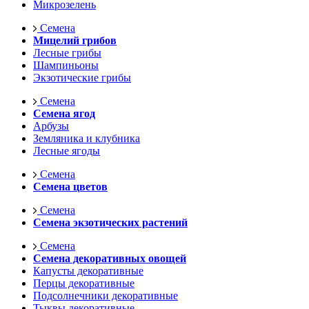
Микрозелень
Семена
Мицелий грибов
Лесные грибы
Шампиньоны
Экзотические грибы
Семена
Семена ягод
Арбузы
Земляника и клубника
Лесные ягоды
Семена
Семена цветов
Семена
Семена экзотических растений
Семена
Семена декоративных овощей
Капусты декоративные
Перцы декоративные
Подсолнечники декоративные
Тыквы декоративные