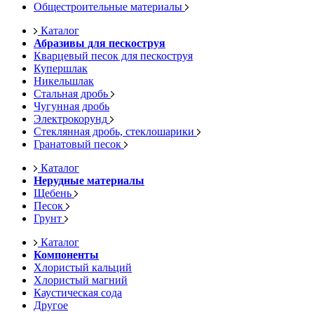
Общестроительные материалы
Каталог
Абразивы для пескоструя
Кварцевый песок для пескоструя
Купершлак
Никельшлак
Стальная дробь
Чугунная дробь
Электрокорунд
Стеклянная дробь, стеклошарики
Гранатовый песок
Каталог
Нерудные материалы
Щебень
Песок
Грунт
Каталог
Компоненты
Хлористый кальций
Хлористый магний
Каустическая сода
Другое