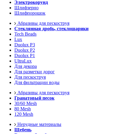
Электрокорунд
Шлифзерно
Шлифпорошок
Абразивы для пескоструя
Стеклянная дробь, стеклошарики
Tech Beads
Lux
Duolux P3
Duolux P2
Duolux P1
UltraLux
Для декора
Для разметки дорог
Для пескоструя
Для фильтрации воды
Абразивы для пескоструя
Гранатовый песок
30/60 Mesh
80 Mesh
120 Mesh
Нерудные материалы
Щебень