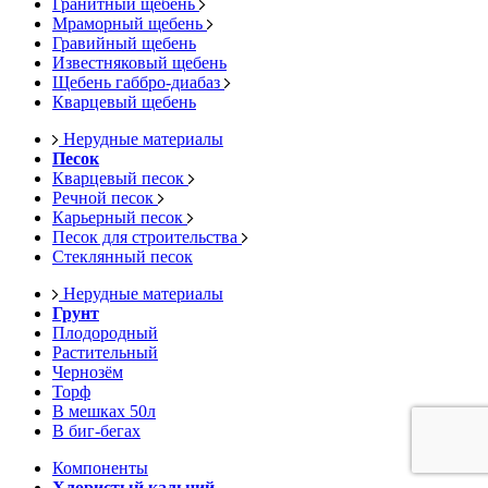
Гранитный щебень
Мраморный щебень
Гравийный щебень
Известняковый щебень
Щебень габбро-диабаз
Кварцевый щебень
Нерудные материалы
Песок
Кварцевый песок
Речной песок
Карьерный песок
Песок для строительства
Стеклянный песок
Нерудные материалы
Грунт
Плодородный
Растительный
Чернозём
Торф
В мешках 50л
В биг-бегах
Компоненты
Хлористый кальций