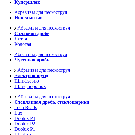
Купершлак
Абразивы для пескоструя
Никельшлак
Абразивы для пескоструя
Стальная дробь
Литая
Колотая
Абразивы для пескоструя
Чугунная дробь
Абразивы для пескоструя
Электрокорунд
Шлифзерно
Шлифпорошок
Абразивы для пескоструя
Стеклянная дробь, стеклошарики
Tech Beads
Lux
Duolux P3
Duolux P2
Duolux P1
UltraLux