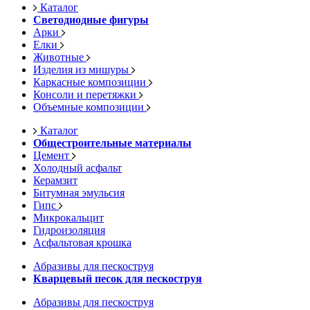
Каталог
Светодиодные фигуры
Арки
Елки
Животные
Изделия из мишуры
Каркасные композиции
Консоли и перетяжки
Объемные композиции
Каталог
Общестроительные материалы
Цемент
Холодный асфальт
Керамзит
Битумная эмульсия
Гипс
Микрокальцит
Гидроизоляция
Асфальтовая крошка
Абразивы для пескоструя
Кварцевый песок для пескоструя
Абразивы для пескоструя