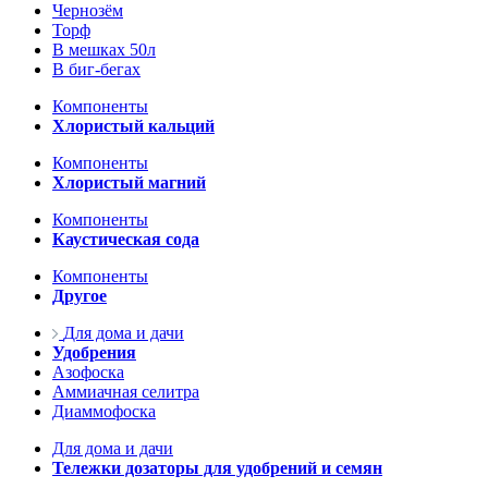
Чернозём
Торф
В мешках 50л
В биг-бегах
Компоненты
Хлористый кальций
Компоненты
Хлористый магний
Компоненты
Каустическая сода
Компоненты
Другое
Для дома и дачи
Удобрения
Азофоска
Аммиачная селитра
Диаммофоска
Для дома и дачи
Тележки дозаторы для удобрений и семян