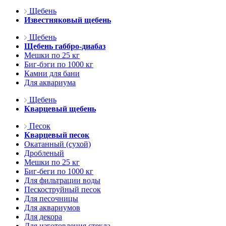
Щебень
Известняковый щебень
Щебень
Щебень габбро-диабаз
Мешки по 25 кг
Биг-бэги по 1000 кг
Камни для бани
Для аквариума
Щебень
Кварцевый щебень
Песок
Кварцевый песок
Окатанный (сухой)
Дробленый
Мешки по 25 кг
Биг-беги по 1000 кг
Для фильтрации воды
Пескоструйный песок
Для песочницы
Для аквариумов
Для декора
Для изготовления стекла