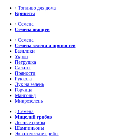
Топливо для дома
Брикеты
Семена
Семена овощей
Семена
Семена зелени и пряностей
Базилики
Укроп
Петрушка
Салаты
Пряности
Руккола
Лук на зелень
Горчица
Мангольд
Микрозелень
Семена
Мицелий грибов
Лесные грибы
Шампиньоны
Экзотические грибы