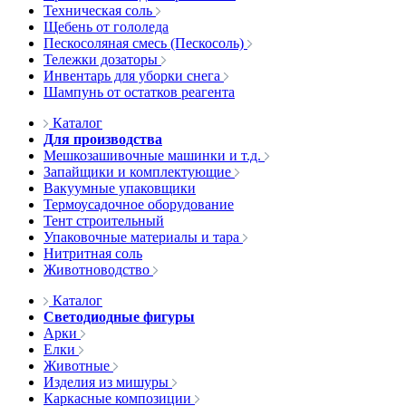
Техническая соль
Щебень от гололеда
Пескосоляная смесь (Пескосоль)
Тележки дозаторы
Инвентарь для уборки снега
Шампунь от остатков реагента
Каталог
Для производства
Мешкозашивочные машинки и т.д.
Запайщики и комплектующие
Вакуумные упаковщики
Термоусадочное оборудование
Тент строительный
Упаковочные материалы и тара
Нитритная соль
Животноводство
Каталог
Светодиодные фигуры
Арки
Елки
Животные
Изделия из мишуры
Каркасные композиции