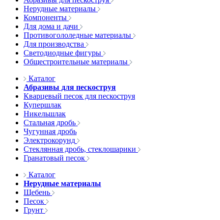
Нерудные материалы
Компоненты
Для дома и дачи
Противогололедные материалы
Для производства
Светодиодные фигуры
Общестроительные материалы
Каталог
Абразивы для пескоструя
Кварцевый песок для пескоструя
Купершлак
Никельшлак
Стальная дробь
Чугунная дробь
Электрокорунд
Стеклянная дробь, стеклошарики
Гранатовый песок
Каталог
Нерудные материалы
Щебень
Песок
Грунт