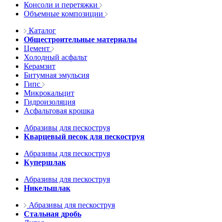
Консоли и перетяжки
Объемные композиции
Каталог
Общестроительные материалы
Цемент
Холодный асфальт
Керамзит
Битумная эмульсия
Гипс
Микрокальцит
Гидроизоляция
Асфальтовая крошка
Абразивы для пескоструя
Кварцевый песок для пескоструя
Абразивы для пескоструя
Купершлак
Абразивы для пескоструя
Никельшлак
Абразивы для пескоструя
Стальная дробь