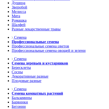
Душица
Зверобой
Мелисса
Мята
Ромашка
Шалфей
Разные лекарственные травы
Семена
Профессиональные семена
Профессиональные семена цветов
Профессиональные семена овощей и зелени
Семена
Семена деревьев и кустарников
Бересклеты
Сосны
Декоративные разные
Плодовые разные
Семена
Семена комнатных растений
Бальзамины
Барвинки
Бегонии