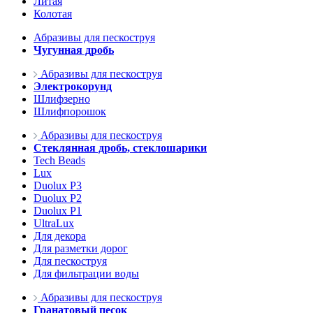
Литая
Колотая
Абразивы для пескоструя
Чугунная дробь
Абразивы для пескоструя
Электрокорунд
Шлифзерно
Шлифпорошок
Абразивы для пескоструя
Стеклянная дробь, стеклошарики
Tech Beads
Lux
Duolux P3
Duolux P2
Duolux P1
UltraLux
Для декора
Для разметки дорог
Для пескоструя
Для фильтрации воды
Абразивы для пескоструя
Гранатовый песок