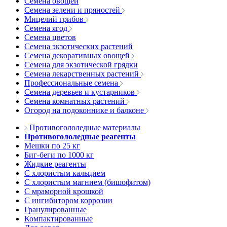
Семена овощей
Семена зелени и пряностей
Мицелий грибов
Семена ягод
Семена цветов
Семена экзотических растений
Семена декоративных овощей
Семена для экзотической грядки
Семена лекарственных растений
Профессиональные семена
Семена деревьев и кустарников
Семена комнатных растений
Огород на подоконнике и балконе
Противогололедные материалы
Противогололедные реагенты
Мешки по 25 кг
Биг-беги по 1000 кг
Жидкие реагенты
С хлористым кальцием
С хлористым магнием (бишофитом)
С мраморной крошкой
С ингибитором коррозии
Гранулированные
Компактированные