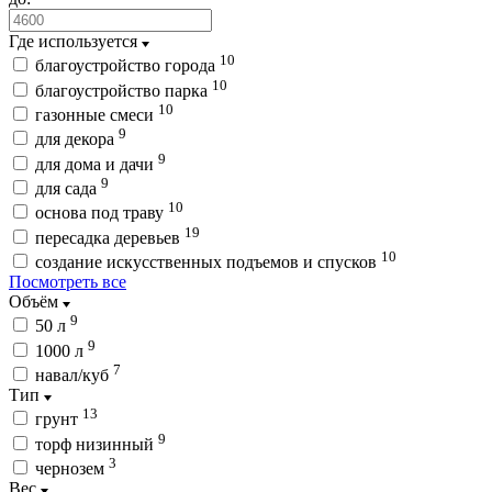
Где используется
10
благоустройство города
10
благоустройство парка
10
газонные смеси
9
для декора
9
для дома и дачи
9
для сада
10
основа под траву
19
пересадка деревьев
10
создание искусственных подъемов и спусков
Посмотреть все
Объём
9
50 л
9
1000 л
7
навал/куб
Тип
13
грунт
9
торф низинный
3
чернозем
Вес