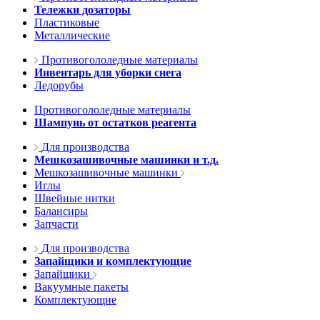
Тележки дозаторы
Пластиковые
Металлические
Противогололедные материалы
Инвентарь для уборки снега
Ледорубы
Противогололедные материалы
Шампунь от остатков реагента
Для производства
Мешкозашивочные машинки и т.д.
Мешкозашивочные машинки
Иглы
Швейные нитки
Балансиры
Запчасти
Для производства
Запайщики и комплектующие
Запайщики
Вакуумные пакеты
Комплектующие