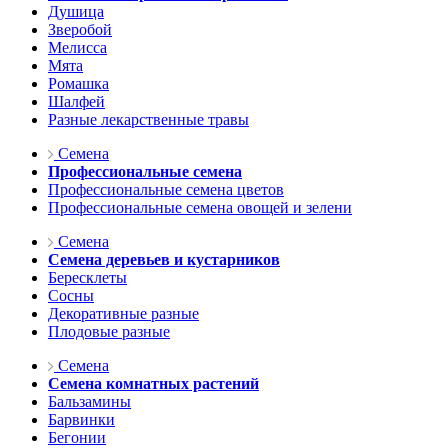
Душица
Зверобой
Мелисса
Мята
Ромашка
Шалфей
Разные лекарственные травы
Семена
Профессиональные семена
Профессиональные семена цветов
Профессиональные семена овощей и зелени
Семена
Семена деревьев и кустарников
Бересклеты
Сосны
Декоративные разные
Плодовые разные
Семена
Семена комнатных растений
Бальзамины
Барвинки
Бегонии