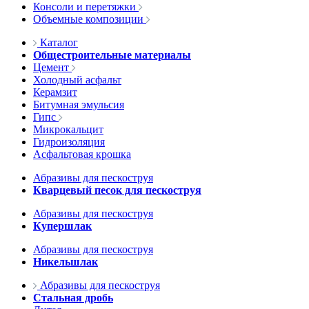
Консоли и перетяжки
Объемные композиции
Каталог
Общестроительные материалы
Цемент
Холодный асфальт
Керамзит
Битумная эмульсия
Гипс
Микрокальцит
Гидроизоляция
Асфальтовая крошка
Абразивы для пескоструя
Кварцевый песок для пескоструя
Абразивы для пескоструя
Купершлак
Абразивы для пескоструя
Никельшлак
Абразивы для пескоструя
Стальная дробь