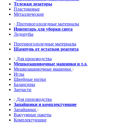
Тележки дозаторы
Пластиковые
Металлические
Противогололедные материалы
Инвентарь для уборки снега
Ледорубы
Противогололедные материалы
Шампунь от остатков реагента
Для производства
Мешкозашивочные машинки и т.д.
Мешкозашивочные машинки
Иглы
Швейные нитки
Балансиры
Запчасти
Для производства
Запайщики и комплектующие
Запайщики
Вакуумные пакеты
Комплектующие