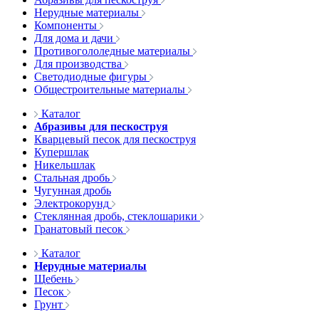
Нерудные материалы
Компоненты
Для дома и дачи
Противогололедные материалы
Для производства
Светодиодные фигуры
Общестроительные материалы
Каталог
Абразивы для пескоструя
Кварцевый песок для пескоструя
Купершлак
Никельшлак
Стальная дробь
Чугунная дробь
Электрокорунд
Стеклянная дробь, стеклошарики
Гранатовый песок
Каталог
Нерудные материалы
Щебень
Песок
Грунт