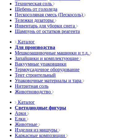
Техническая соль
Щебень от гололеда
Пескосоляная смесь (Пескосоль)
Тележки дозаторы
Инвентарь для уборки снега
Шампунь от остатков реагента
Каталог
Для производства
Мешкозашивочные машинки и т.д.
Запайщики и комплектующие
Вакуумные упаковщики
Термоусадочное оборудование
Тент строительный
Упаковочные материалы и тара
Нитритная соль
Животноводство
Каталог
Светодиодные фигуры
Арки
Елки
Животные
Изделия из мишуры
Каркасные композиции