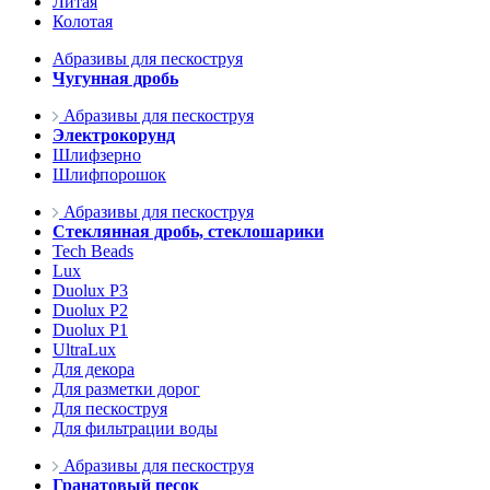
Литая
Колотая
Абразивы для пескоструя
Чугунная дробь
Абразивы для пескоструя
Электрокорунд
Шлифзерно
Шлифпорошок
Абразивы для пескоструя
Стеклянная дробь, стеклошарики
Tech Beads
Lux
Duolux P3
Duolux P2
Duolux P1
UltraLux
Для декора
Для разметки дорог
Для пескоструя
Для фильтрации воды
Абразивы для пескоструя
Гранатовый песок