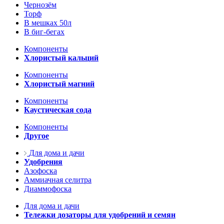
Чернозём
Торф
В мешках 50л
В биг-бегах
Компоненты
Хлористый кальций
Компоненты
Хлористый магний
Компоненты
Каустическая сода
Компоненты
Другое
Для дома и дачи
Удобрения
Азофоска
Аммиачная селитра
Диаммофоска
Для дома и дачи
Тележки дозаторы для удобрений и семян