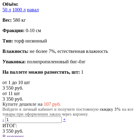
Объём:
50 л
1000 л
навал
Вес:
580 кг
Фракция:
0-10 см
Тип:
торф низинный
Влажность:
не более 7%, естественная влажность
Упаковка:
полипропиленовый биг-бэг
На паллете можно разместить, шт:
1
от 1 до 10 шт
3 550 руб.
от 11 шт
3 350 руб.
Купите дешевле на
107
руб.
Войдите в личный кабинет и получите постоянную
скидку 3%
на все
товары при оформлении заказа через корзину.
-
+
ИТОГ:
3 550 руб.
В корзину