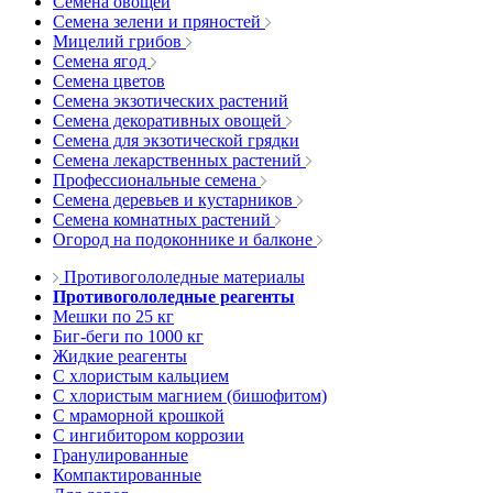
Семена овощей
Семена зелени и пряностей
Мицелий грибов
Семена ягод
Семена цветов
Семена экзотических растений
Семена декоративных овощей
Семена для экзотической грядки
Семена лекарственных растений
Профессиональные семена
Семена деревьев и кустарников
Семена комнатных растений
Огород на подоконнике и балконе
Противогололедные материалы
Противогололедные реагенты
Мешки по 25 кг
Биг-беги по 1000 кг
Жидкие реагенты
С хлористым кальцием
С хлористым магнием (бишофитом)
С мраморной крошкой
С ингибитором коррозии
Гранулированные
Компактированные