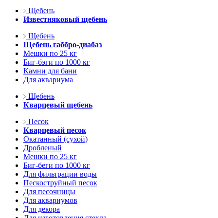
Щебень
Известняковый щебень
Щебень
Щебень габбро-диабаз
Мешки по 25 кг
Биг-бэги по 1000 кг
Камни для бани
Для аквариума
Щебень
Кварцевый щебень
Песок
Кварцевый песок
Окатанный (сухой)
Дробленый
Мешки по 25 кг
Биг-беги по 1000 кг
Для фильтрации воды
Пескоструйный песок
Для песочницы
Для аквариумов
Для декора
Для изготовления стекла