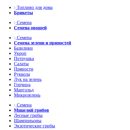
Топливо для дома
Брикеты
Семена
Семена овощей
Семена
Семена зелени и пряностей
Базилики
Укроп
Петрушка
Салаты
Пряности
Руккола
Лук на зелень
Горчица
Мангольд
Микрозелень
Семена
Мицелий грибов
Лесные грибы
Шампиньоны
Экзотические грибы