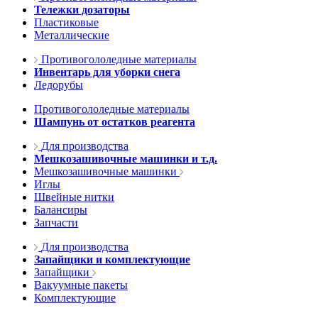
Тележки дозаторы
Пластиковые
Металлические
Противогололедные материалы
Инвентарь для уборки снега
Ледорубы
Противогололедные материалы
Шампунь от остатков реагента
Для производства
Мешкозашивочные машинки и т.д.
Мешкозашивочные машинки
Иглы
Швейные нитки
Балансиры
Запчасти
Для производства
Запайщики и комплектующие
Запайщики
Вакуумные пакеты
Комплектующие