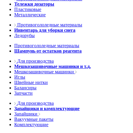
Тележки дозаторы
Пластиковые
Металлические
Противогололедные материалы
Инвентарь для уборки снега
Ледорубы
Противогололедные материалы
Шампунь от остатков реагента
Для производства
Мешкозашивочные машинки и т.д.
Мешкозашивочные машинки
Иглы
Швейные нитки
Балансиры
Запчасти
Для производства
Запайщики и комплектующие
Запайщики
Вакуумные пакеты
Комплектующие