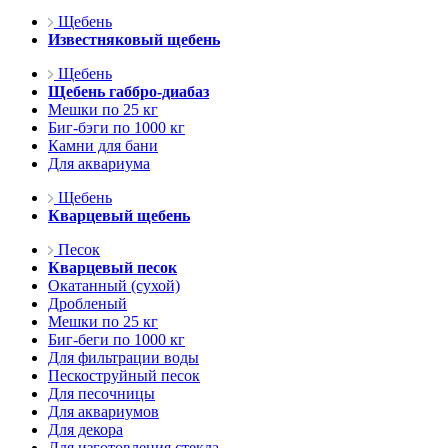
Щебень
Известняковый щебень
Щебень
Щебень габбро-диабаз
Мешки по 25 кг
Биг-бэги по 1000 кг
Камни для бани
Для аквариума
Щебень
Кварцевый щебень
Песок
Кварцевый песок
Окатанный (сухой)
Дробленый
Мешки по 25 кг
Биг-беги по 1000 кг
Для фильтрации воды
Пескоструйный песок
Для песочницы
Для аквариумов
Для декора
Для изготовления стекла