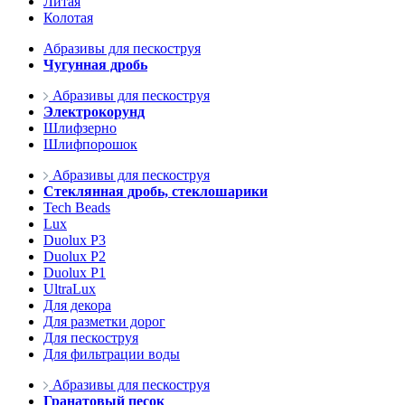
Литая
Колотая
Абразивы для пескоструя
Чугунная дробь
Абразивы для пескоструя
Электрокорунд
Шлифзерно
Шлифпорошок
Абразивы для пескоструя
Стеклянная дробь, стеклошарики
Tech Beads
Lux
Duolux P3
Duolux P2
Duolux P1
UltraLux
Для декора
Для разметки дорог
Для пескоструя
Для фильтрации воды
Абразивы для пескоструя
Гранатовый песок