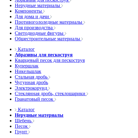
Нерудные материалы
Компоненты
Для дома и дачи
Противогололедные материалы
Для производства
Светодиодные фигуры
Общестроительные материалы
Каталог
Абразивы для пескоструя
Кварцевый песок для пескоструя
Купершлак
Никельшлак
Стальная дробь
Чугунная дробь
Электрокорунд
Стеклянная дробь, стеклошарики
Гранатовый песок
Каталог
Нерудные материалы
Щебень
Песок
Грунт