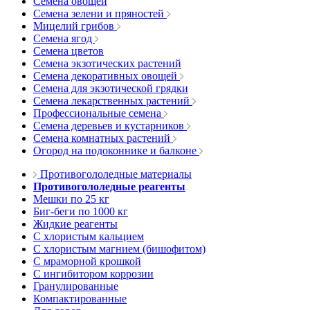
Семена овощей
Семена зелени и пряностей
Мицелий грибов
Семена ягод
Семена цветов
Семена экзотических растений
Семена декоративных овощей
Семена для экзотической грядки
Семена лекарственных растений
Профессиональные семена
Семена деревьев и кустарников
Семена комнатных растений
Огород на подоконнике и балконе
Противогололедные материалы
Противогололедные реагенты
Мешки по 25 кг
Биг-беги по 1000 кг
Жидкие реагенты
С хлористым кальцием
С хлористым магнием (бишофитом)
С мраморной крошкой
С ингибитором коррозии
Гранулированные
Компактированные