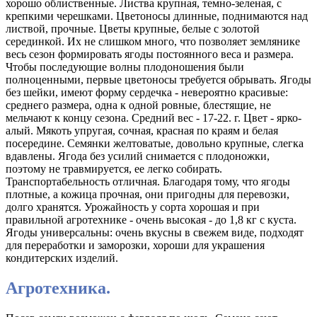
хорошо облиственные. Листва крупная, темно-зеленая, с
крепкими черешками. Цветоносы длинные, поднимаются над
листвой, прочные. Цветы крупные, белые с золотой
серединкой. Их не слишком много, что позволяет землянике
весь сезон формировать ягоды постоянного веса и размера.
Чтобы последующие волны плодоношения были
полноценными, первые цветоносы требуется обрывать. Ягоды
без шейки, имеют форму сердечка - невероятно красивые:
среднего размера, одна к одной ровные, блестящие, не
мельчают к концу сезона. Средний вес - 17-22. г. Цвет - ярко-
алый. Мякоть упругая, сочная, красная по краям и белая
посередине. Семянки желтоватые, довольно крупные, слегка
вдавлены. Ягода без усилий снимается с плодоножки,
поэтому не травмируется, ее легко собирать.
Транспортабельность отличная. Благодаря тому, что ягоды
плотные, а кожица прочная, они пригодны для перевозки,
долго хранятся. Урожайность у сорта хорошая и при
правильной агротехнике - очень высокая - до 1,8 кг с куста.
Ягоды универсальны: очень вкусны в свежем виде, подходят
для переработки и заморозки, хороши для украшения
кондитерских изделий.
Агротехника.