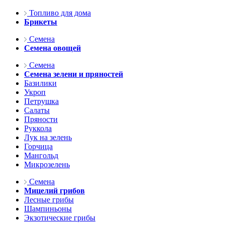
Топливо для дома
Брикеты
Семена
Семена овощей
Семена
Семена зелени и пряностей
Базилики
Укроп
Петрушка
Салаты
Пряности
Руккола
Лук на зелень
Горчица
Мангольд
Микрозелень
Семена
Мицелий грибов
Лесные грибы
Шампиньоны
Экзотические грибы