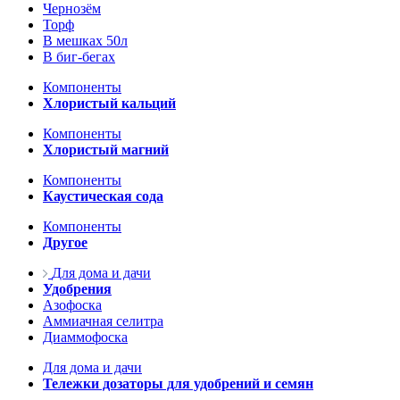
Чернозём
Торф
В мешках 50л
В биг-бегах
Компоненты
Хлористый кальций
Компоненты
Хлористый магний
Компоненты
Каустическая сода
Компоненты
Другое
Для дома и дачи
Удобрения
Азофоска
Аммиачная селитра
Диаммофоска
Для дома и дачи
Тележки дозаторы для удобрений и семян