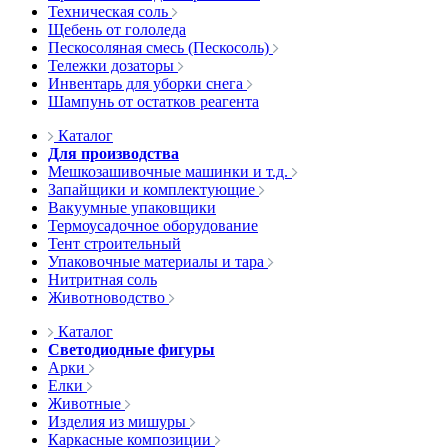
Техническая соль
Щебень от гололеда
Пескосоляная смесь (Пескосоль)
Тележки дозаторы
Инвентарь для уборки снега
Шампунь от остатков реагента
Каталог
Для производства
Мешкозашивочные машинки и т.д.
Запайщики и комплектующие
Вакуумные упаковщики
Термоусадочное оборудование
Тент строительный
Упаковочные материалы и тара
Нитритная соль
Животноводство
Каталог
Светодиодные фигуры
Арки
Елки
Животные
Изделия из мишуры
Каркасные композиции