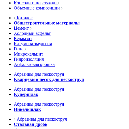
Консоли и перетяжки
Объемные композиции
Каталог
Общестроительные материалы
Цемент
Холодный асфальт
Керамзит
Битумная эмульсия
Гипс
Микрокальцит
Гидроизоляция
Асфальтовая крошка
Абразивы для пескоструя
Кварцевый песок для пескоструя
Абразивы для пескоструя
Купершлак
Абразивы для пескоструя
Никельшлак
Абразивы для пескоструя
Стальная дробь