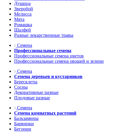
Душица
Зверобой
Мелисса
Мята
Ромашка
Шалфей
Разные лекарственные травы
Семена
Профессиональные семена
Профессиональные семена цветов
Профессиональные семена овощей и зелени
Семена
Семена деревьев и кустарников
Бересклеты
Сосны
Декоративные разные
Плодовые разные
Семена
Семена комнатных растений
Бальзамины
Барвинки
Бегонии