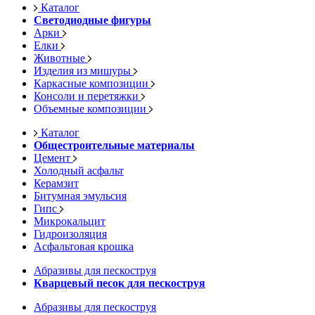
Каталог
Светодиодные фигуры
Арки
Елки
Животные
Изделия из мишуры
Каркасные композиции
Консоли и перетяжки
Объемные композиции
Каталог
Общестроительные материалы
Цемент
Холодный асфальт
Керамзит
Битумная эмульсия
Гипс
Микрокальцит
Гидроизоляция
Асфальтовая крошка
Абразивы для пескоструя
Кварцевый песок для пескоструя
Абразивы для пескоструя