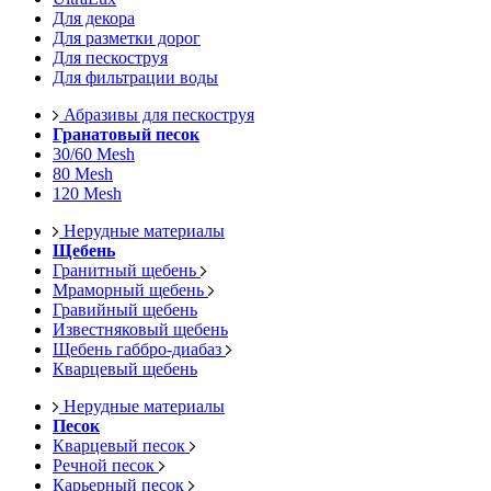
Для декора
Для разметки дорог
Для пескоструя
Для фильтрации воды
Абразивы для пескоструя
Гранатовый песок
30/60 Mesh
80 Mesh
120 Mesh
Нерудные материалы
Щебень
Гранитный щебень
Мраморный щебень
Гравийный щебень
Известняковый щебень
Щебень габбро-диабаз
Кварцевый щебень
Нерудные материалы
Песок
Кварцевый песок
Речной песок
Карьерный песок