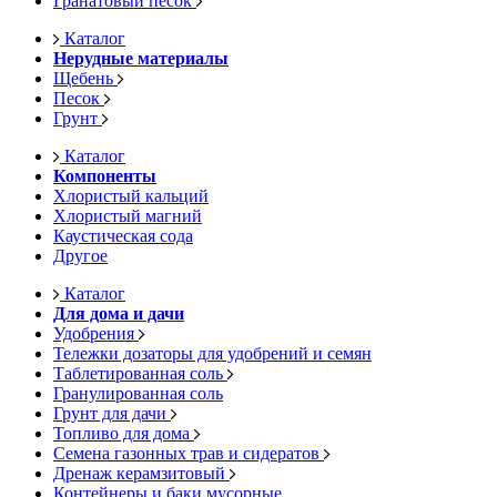
Гранатовый песок
Каталог
Нерудные материалы
Щебень
Песок
Грунт
Каталог
Компоненты
Хлористый кальций
Хлористый магний
Каустическая сода
Другое
Каталог
Для дома и дачи
Удобрения
Тележки дозаторы для удобрений и семян
Таблетированная соль
Гранулированная соль
Грунт для дачи
Топливо для дома
Семена газонных трав и сидератов
Дренаж керамзитовый
Контейнеры и баки мусорные