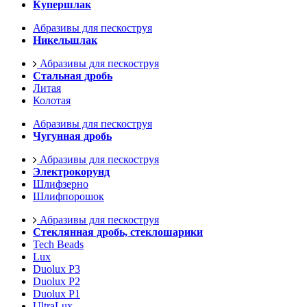
Купершлак
Абразивы для пескоструя
Никельшлак
Абразивы для пескоструя
Стальная дробь
Литая
Колотая
Абразивы для пескоструя
Чугунная дробь
Абразивы для пескоструя
Электрокорунд
Шлифзерно
Шлифпорошок
Абразивы для пескоструя
Стеклянная дробь, стеклошарики
Tech Beads
Lux
Duolux P3
Duolux P2
Duolux P1
UltraLux