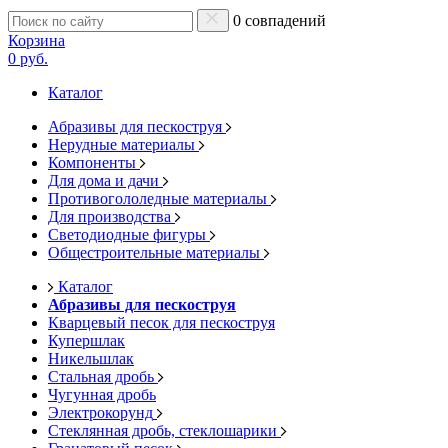
0 совпадений
Корзина
0 руб.
Каталог
Абразивы для пескоструя
Нерудные материалы
Компоненты
Для дома и дачи
Противогололедные материалы
Для производства
Светодиодные фигуры
Общестроительные материалы
Каталог
Абразивы для пескоструя
Кварцевый песок для пескоструя
Купершлак
Никельшлак
Стальная дробь
Чугунная дробь
Электрокорунд
Стеклянная дробь, стеклошарики