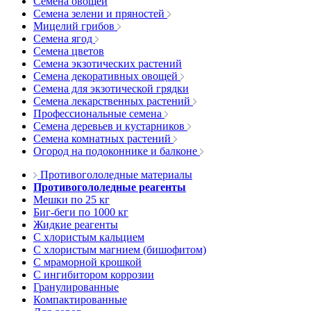
Семена овощей
Семена зелени и пряностей
Мицелий грибов
Семена ягод
Семена цветов
Семена экзотических растений
Семена декоративных овощей
Семена для экзотической грядки
Семена лекарственных растений
Профессиональные семена
Семена деревьев и кустарников
Семена комнатных растений
Огород на подоконнике и балконе
Противогололедные материалы
Противогололедные реагенты
Мешки по 25 кг
Биг-беги по 1000 кг
Жидкие реагенты
С хлористым кальцием
С хлористым магнием (бишофитом)
С мраморной крошкой
С ингибитором коррозии
Гранулированные
Компактированные