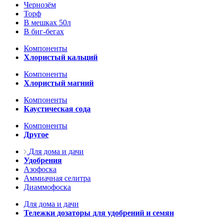
Чернозём
Торф
В мешках 50л
В биг-бегах
Компоненты
Хлористый кальций
Компоненты
Хлористый магний
Компоненты
Каустическая сода
Компоненты
Другое
Для дома и дачи
Удобрения
Азофоска
Аммиачная селитра
Диаммофоска
Для дома и дачи
Тележки дозаторы для удобрений и семян