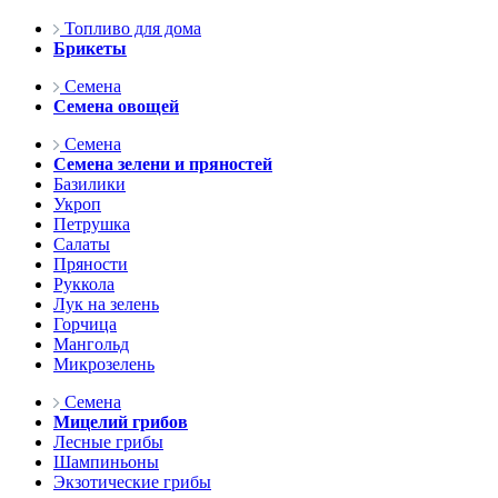
Топливо для дома
Брикеты
Семена
Семена овощей
Семена
Семена зелени и пряностей
Базилики
Укроп
Петрушка
Салаты
Пряности
Руккола
Лук на зелень
Горчица
Мангольд
Микрозелень
Семена
Мицелий грибов
Лесные грибы
Шампиньоны
Экзотические грибы