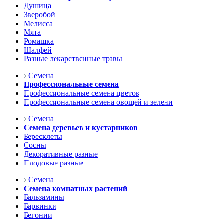
Душица
Зверобой
Мелисса
Мята
Ромашка
Шалфей
Разные лекарственные травы
Семена
Профессиональные семена
Профессиональные семена цветов
Профессиональные семена овощей и зелени
Семена
Семена деревьев и кустарников
Бересклеты
Сосны
Декоративные разные
Плодовые разные
Семена
Семена комнатных растений
Бальзамины
Барвинки
Бегонии