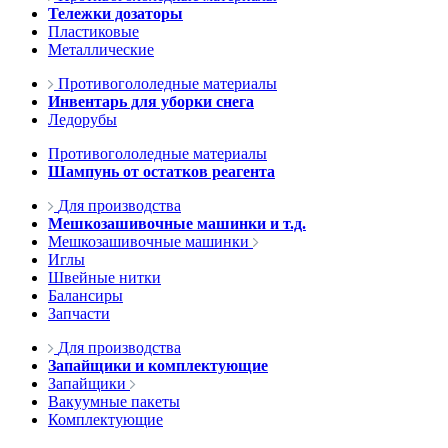
Тележки дозаторы
Пластиковые
Металлические
Противогололедные материалы
Инвентарь для уборки снега
Ледорубы
Противогололедные материалы
Шампунь от остатков реагента
Для производства
Мешкозашивочные машинки и т.д.
Мешкозашивочные машинки
Иглы
Швейные нитки
Балансиры
Запчасти
Для производства
Запайщики и комплектующие
Запайщики
Вакуумные пакеты
Комплектующие