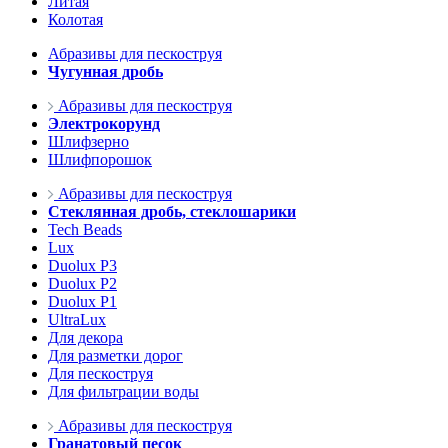
Литая
Колотая
Абразивы для пескоструя
Чугунная дробь
Абразивы для пескоструя
Электрокорунд
Шлифзерно
Шлифпорошок
Абразивы для пескоструя
Стеклянная дробь, стеклошарики
Tech Beads
Lux
Duolux P3
Duolux P2
Duolux P1
UltraLux
Для декора
Для разметки дорог
Для пескоструя
Для фильтрации воды
Абразивы для пескоструя
Гранатовый песок