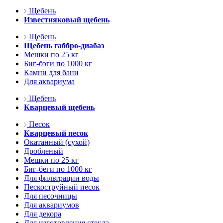
Щебень
Известняковый щебень
Щебень
Щебень габбро-диабаз
Мешки по 25 кг
Биг-бэги по 1000 кг
Камни для бани
Для аквариума
Щебень
Кварцевый щебень
Песок
Кварцевый песок
Окатанный (сухой)
Дробленый
Мешки по 25 кг
Биг-беги по 1000 кг
Для фильтрации воды
Пескоструйный песок
Для песочницы
Для аквариумов
Для декора
Для изготовления стекла