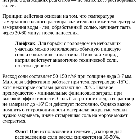
солей.
Принцип действия основан на том, что температура
замерзания соляного раствора значительно ниже температуры
замерзания воды - лед, обработанный солью, начинает таять
через 30-60 минут после нанесения.
Лайфхак
! Для борьбы с гололедом на небольших
участках можно использовать обычную пищевую
соль из ближайшего магазина. Пищевой хлорид
натрия действует аналогично технической соли,
но стоит дороже.
Расход соли составляет 50-150 г/м² при толщине льда 3-7 мм.
Материал эффективно работает при температурах до -15°С,
хотя некоторые составы работают до -20°С. Главное
преимущество - минимальные финансовые затраты при
высокой эффективности. Соль быстро топит лед, а ее раствор
не замерзает до -16°С и действует постоянно. Однако важно
помнить о гигроскопичности материала: вскрытые мешки
нужно закрывать, иначе отсыревшая соль на морозе может
смерзаться.
Факт
! При использовании тележек-дозаторов для
распределения соли расход снижается на 30-50%.