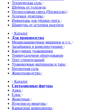
Техническая соль
Щебень от гололеда
Пескосоляная смесь (Пескосоль)
Тележки дозаторы
Инвентарь для уборки снега
Шампунь от остатков реагента
Каталог
Для производства
Мешкозашивочные машинки и т.д.
Запайщики и комплектующие
Вакуумные упаковщики
Термоусадочное оборудование
Тент строительный
Упаковочные материалы и тара
Нитритная соль
Животноводство
Каталог
Светодиодные фигуры
Арки
Елки
Животные
Изделия из мишуры
Каркасные композиции