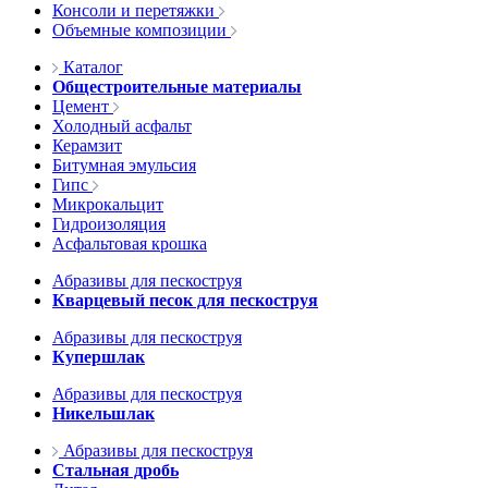
Консоли и перетяжки
Объемные композиции
Каталог
Общестроительные материалы
Цемент
Холодный асфальт
Керамзит
Битумная эмульсия
Гипс
Микрокальцит
Гидроизоляция
Асфальтовая крошка
Абразивы для пескоструя
Кварцевый песок для пескоструя
Абразивы для пескоструя
Купершлак
Абразивы для пескоструя
Никельшлак
Абразивы для пескоструя
Стальная дробь