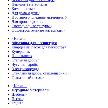
Нерудные материалы
Компоненты
Для дома и дачи
Противогололедные материалы
Для производства
Светодиодные фигуры
Общестроительные материалы
Каталог
Абразивы для пескоструя
Кварцевый песок для пескоструя
Купершлак
Никельшлак
Стальная дробь
Чугунная дробь
Электрокорунд
Стеклянная дробь, стеклошарики
Гранатовый песок
Каталог
Нерудные материалы
Щебень
Песок
Грунт