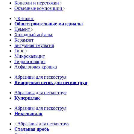
Консоли и перетяжки
Объемные композиции
Каталог
Общестроительные материалы
Цемент
Холодный асфальт
Керамзит
Битумная эмульсия
Гипс
Микрокальцит
Гидроизоляция
Асфальтовая крошка
Абразивы для пескоструя
Кварцевый песок для пескоструя
Абразивы для пескоструя
Купершлак
Абразивы для пескоструя
Никельшлак
Абразивы для пескоструя
Стальная дробь