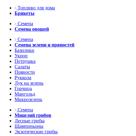
Топливо для дома
Брикеты
Семена
Семена овощей
Семена
Семена зелени и пряностей
Базилики
Укроп
Петрушка
Салаты
Пряности
Руккола
Лук на зелень
Горчица
Мангольд
Микрозелень
Семена
Мицелий грибов
Лесные грибы
Шампиньоны
Экзотические грибы