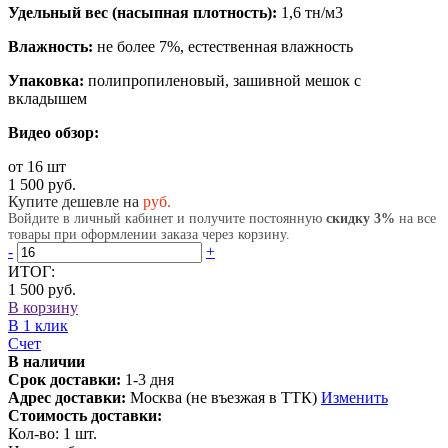
Удельный вес (насыпная плотность):
1,6 тн/м3
Влажность:
не более 7%, естественная влажность
Упаковка:
полипропиленовый, зашивной мешок с
вкладышем
Видео обзор:
от 16 шт
1 500 руб.
Купите дешевле на
руб.
Войдите в личный кабинет и получите постоянную
скидку 3%
на все
товары при оформлении заказа через корзину.
-
+
ИТОГ:
1 500 руб.
В корзину
В 1 клик
Счет
В наличии
Срок доставки:
1-3 дня
Адрес доставки:
Москва (не въезжая в ТТК)
Изменить
Стоимость доставки:
Кол-во:
1
шт.