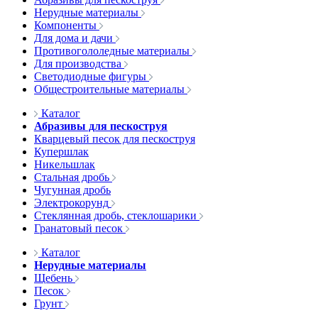
Нерудные материалы
Компоненты
Для дома и дачи
Противогололедные материалы
Для производства
Светодиодные фигуры
Общестроительные материалы
Каталог
Абразивы для пескоструя
Кварцевый песок для пескоструя
Купершлак
Никельшлак
Стальная дробь
Чугунная дробь
Электрокорунд
Стеклянная дробь, стеклошарики
Гранатовый песок
Каталог
Нерудные материалы
Щебень
Песок
Грунт