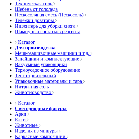
Техническая соль
Щебень от гололеда
Пескосоляная смесь (Пескосоль)
Тележки дозаторы
Инвентарь для уборки снега
Шампунь от остатков реагента
Каталог
Для производства
Мешкозашивочные машинки и т.д.
Запайщики и комплектующие
Вакуумные упаковщики
Термоусадочное оборудование
Тент строительный
Упаковочные материалы и тара
Нитритная соль
Животноводство
Каталог
Светодиодные фигуры
Арки
Елки
Животные
Изделия из мишуры
Каркасные композиции