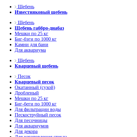
Щебень
Известняковый щебень
Щебень
Щебень габбро-диабаз
Мешки по 25 кг
Биг-бэги по 1000 кг
Камни для бани
Для аквариума
Щебень
Кварцевый щебень
Песок
Кварцевый песок
Окатанный (сухой)
Дробленый
Мешки по 25 кг
Биг-беги по 1000 кг
Для фильтрации воды
Пескоструйный песок
Для песочницы
Для аквариумов
Для декора
Для изготовления стекла