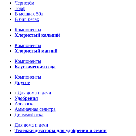
Чернозём
Торф
В мешках 50л
В биг-бегах
Компоненты
Хлористый кальций
Компоненты
Хлористый магний
Компоненты
Каустическая сода
Компоненты
Другое
Для дома и дачи
Удобрения
Азофоска
Аммиачная селитра
Диаммофоска
Для дома и дачи
Тележки дозаторы для удобрений и семян