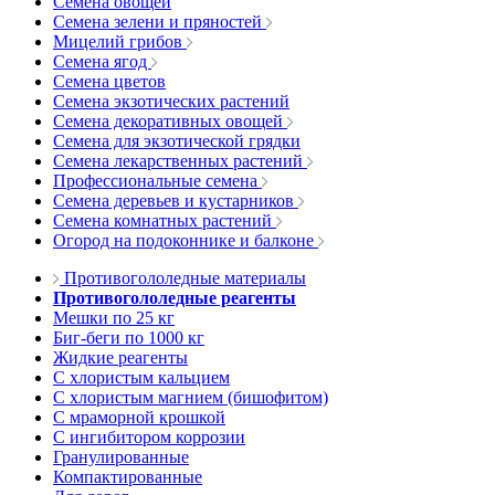
Семена овощей
Семена зелени и пряностей
Мицелий грибов
Семена ягод
Семена цветов
Семена экзотических растений
Семена декоративных овощей
Семена для экзотической грядки
Семена лекарственных растений
Профессиональные семена
Семена деревьев и кустарников
Семена комнатных растений
Огород на подоконнике и балконе
Противогололедные материалы
Противогололедные реагенты
Мешки по 25 кг
Биг-беги по 1000 кг
Жидкие реагенты
С хлористым кальцием
С хлористым магнием (бишофитом)
С мраморной крошкой
С ингибитором коррозии
Гранулированные
Компактированные