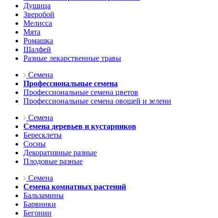
Душица
Зверобой
Мелисса
Мята
Ромашка
Шалфей
Разные лекарственные травы
Семена
Профессиональные семена
Профессиональные семена цветов
Профессиональные семена овощей и зелени
Семена
Семена деревьев и кустарников
Бересклеты
Сосны
Декоративные разные
Плодовые разные
Семена
Семена комнатных растений
Бальзамины
Барвинки
Бегонии