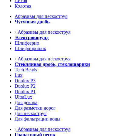
Литая
Колотая
Абразивы для пескоструя
Чугунная дробь
Абразивы для пескоструя
Электрокорунд
Шлифзерно
Шлифпорошок
Абразивы для пескоструя
Стеклянная дробь, стеклошарики
Tech Beads
Lux
Duolux P3
Duolux P2
Duolux P1
UltraLux
Для декора
Для разметки дорог
Для пескоструя
Для фильтрации воды
Абразивы для пескоструя
Гранатовый песок