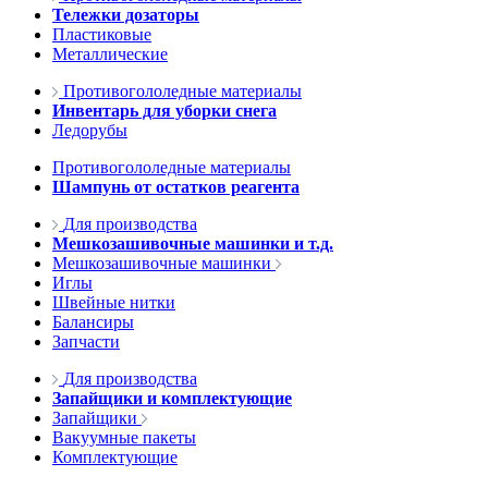
Тележки дозаторы
Пластиковые
Металлические
Противогололедные материалы
Инвентарь для уборки снега
Ледорубы
Противогололедные материалы
Шампунь от остатков реагента
Для производства
Мешкозашивочные машинки и т.д.
Мешкозашивочные машинки
Иглы
Швейные нитки
Балансиры
Запчасти
Для производства
Запайщики и комплектующие
Запайщики
Вакуумные пакеты
Комплектующие