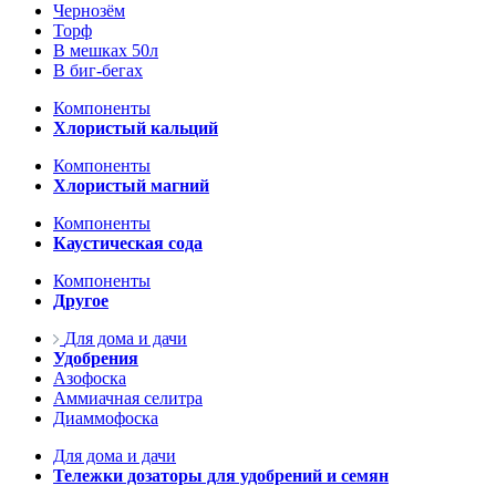
Чернозём
Торф
В мешках 50л
В биг-бегах
Компоненты
Хлористый кальций
Компоненты
Хлористый магний
Компоненты
Каустическая сода
Компоненты
Другое
Для дома и дачи
Удобрения
Азофоска
Аммиачная селитра
Диаммофоска
Для дома и дачи
Тележки дозаторы для удобрений и семян