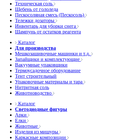
Техническая соль
Щебень от гололеда
Пескосоляная смесь (Пескосоль)
Тележки дозаторы
Инвентарь для уборки снега
Шампунь от остатков реагента
Каталог
Для производства
Мешкозашивочные машинки и т.д.
Запайщики и комплектующие
Вакуумные упаковщики
Термоусадочное оборудование
Тент строительный
Упаковочные материалы и тара
Нитритная соль
Животноводство
Каталог
Светодиодные фигуры
Арки
Елки
Животные
Изделия из мишуры
Каркасные композиции