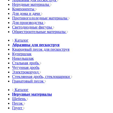
Нерудные материалы
Компоненты
Для дома и дачи
Противогололедные материалы
Для производства
Светодиодные фигуры
Общестроительные материалы
Каталог
Абразивы для пескоструя
Кварцевый песок для пескоструя
Купершлак
Никельшлак
Стальная дробь
Чугунная дробь
Электрокорунд
Стеклянная дробь, стеклошарики
Гранатовый песок
Каталог
Нерудные материалы
Щебень
Песок
Грунт