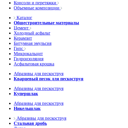
Консоли и перетяжки
Объемные композиции
Каталог
Общестроительные материалы
Цемент
Холодный асфальт
Керамзит
Битумная эмульсия
Гипс
Микрокальцит
Гидроизоляция
Асфальтовая крошка
Абразивы для пескоструя
Кварцевый песок для пескоструя
Абразивы для пескоструя
Купершлак
Абразивы для пескоструя
Никельшлак
Абразивы для пескоструя
Стальная дробь