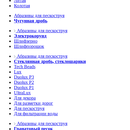
Литая
Колотая
Абразивы для пескоструя
Чугунная дробь
Абразивы для пескоструя
Электрокорунд
Шлифзерно
Шлифпорошок
Абразивы для пескоструя
Стеклянная дробь, стеклошарики
Tech Beads
Lux
Duolux P3
Duolux P2
Duolux P1
UltraLux
Для декора
Для разметки дорог
Для пескоструя
Для фильтрации воды
Абразивы для пескоструя
Гранатовый песок