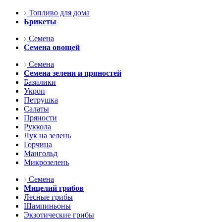
Топливо для дома
Брикеты
Семена
Семена овощей
Семена
Семена зелени и пряностей
Базилики
Укроп
Петрушка
Салаты
Пряности
Руккола
Лук на зелень
Горчица
Мангольд
Микрозелень
Семена
Мицелий грибов
Лесные грибы
Шампиньоны
Экзотические грибы