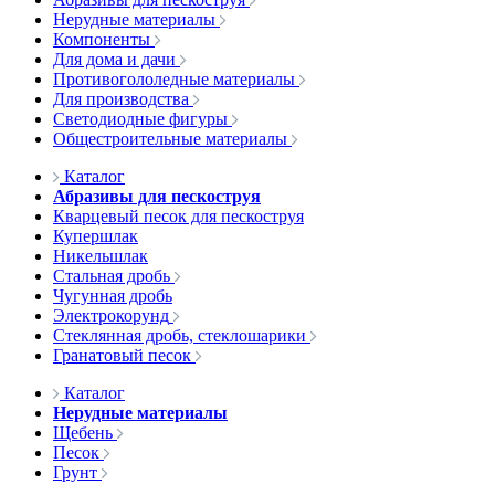
Нерудные материалы
Компоненты
Для дома и дачи
Противогололедные материалы
Для производства
Светодиодные фигуры
Общестроительные материалы
Каталог
Абразивы для пескоструя
Кварцевый песок для пескоструя
Купершлак
Никельшлак
Стальная дробь
Чугунная дробь
Электрокорунд
Стеклянная дробь, стеклошарики
Гранатовый песок
Каталог
Нерудные материалы
Щебень
Песок
Грунт