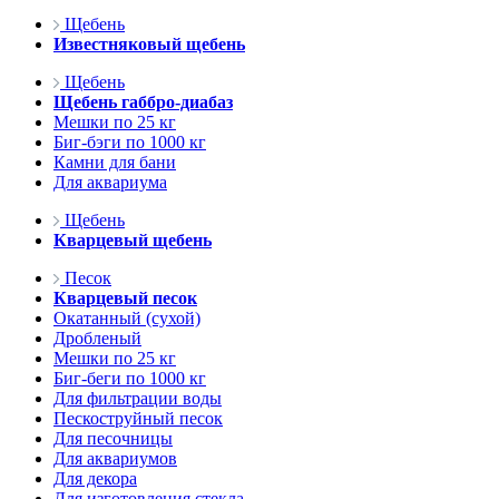
Щебень
Известняковый щебень
Щебень
Щебень габбро-диабаз
Мешки по 25 кг
Биг-бэги по 1000 кг
Камни для бани
Для аквариума
Щебень
Кварцевый щебень
Песок
Кварцевый песок
Окатанный (сухой)
Дробленый
Мешки по 25 кг
Биг-беги по 1000 кг
Для фильтрации воды
Пескоструйный песок
Для песочницы
Для аквариумов
Для декора
Для изготовления стекла