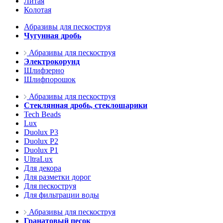
Литая
Колотая
Абразивы для пескоструя
Чугунная дробь
Абразивы для пескоструя
Электрокорунд
Шлифзерно
Шлифпорошок
Абразивы для пескоструя
Стеклянная дробь, стеклошарики
Tech Beads
Lux
Duolux P3
Duolux P2
Duolux P1
UltraLux
Для декора
Для разметки дорог
Для пескоструя
Для фильтрации воды
Абразивы для пескоструя
Гранатовый песок