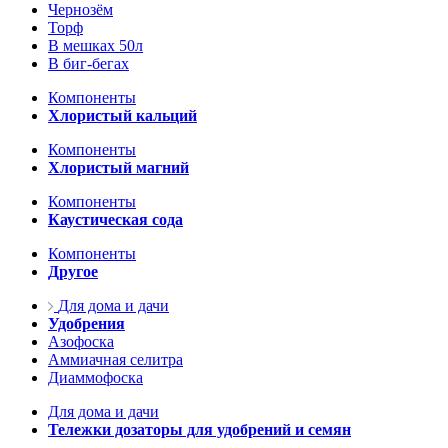
Чернозём
Торф
В мешках 50л
В биг-бегах
Компоненты
Хлористый кальций
Компоненты
Хлористый магний
Компоненты
Каустическая сода
Компоненты
Другое
Для дома и дачи
Удобрения
Азофоска
Аммиачная селитра
Диаммофоска
Для дома и дачи
Тележки дозаторы для удобрений и семян