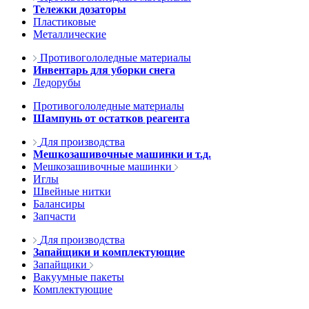
Тележки дозаторы
Пластиковые
Металлические
Противогололедные материалы
Инвентарь для уборки снега
Ледорубы
Противогололедные материалы
Шампунь от остатков реагента
Для производства
Мешкозашивочные машинки и т.д.
Мешкозашивочные машинки
Иглы
Швейные нитки
Балансиры
Запчасти
Для производства
Запайщики и комплектующие
Запайщики
Вакуумные пакеты
Комплектующие