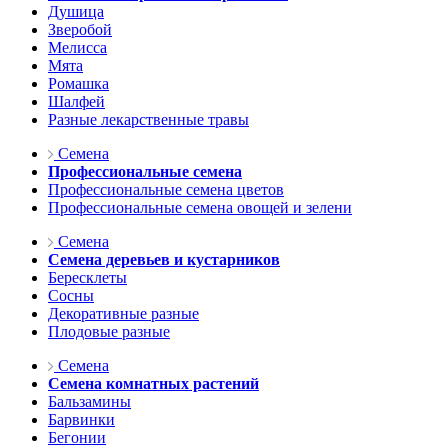
Душица
Зверобой
Мелисса
Мята
Ромашка
Шалфей
Разные лекарственные травы
Семена
Профессиональные семена
Профессиональные семена цветов
Профессиональные семена овощей и зелени
Семена
Семена деревьев и кустарников
Бересклеты
Сосны
Декоративные разные
Плодовые разные
Семена
Семена комнатных растений
Бальзамины
Барвинки
Бегонии