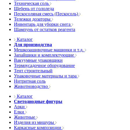
Техническая соль
Щебень от гололеда
Пескосоляная смесь (Пескосоль)
Тележки дозаторы
Инвентарь для уборки снега
Шампунь от остатков реагента
Каталог
Для производства
Мешкозашивочные машинки и т.д.
Запайщики и комплектующие
Вакуумные упаковщики
Термоусадочное оборудование
Тент строительный
Упаковочные материалы и тара
Нитритная соль
Животноводство
Каталог
Светодиодные фигуры
Арки
Елки
Животные
Изделия из мишуры
Каркасные композиции