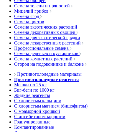
Семена овощей
Семена зелени и пряностей
Мицелий грибов
Семена ягод
Семена цветов
Семена экзотических растений
Семена декоративных овощей
Семена для экзотической грядки
Семена лекарственных растений
Профессиональные семена
Семена деревьев и кустарников
Семена комнатных растений
Огород на подоконнике и балконе
Противогололедные материалы
Противогололедные реагенты
Мешки по 25 кг
Биг-беги по 1000 кг
Жидкие реагенты
С хлористым кальцием
С хлористым магнием (бишофитом)
С мраморной крошкой
С ингибитором коррозии
Гранулированные
Компактированные