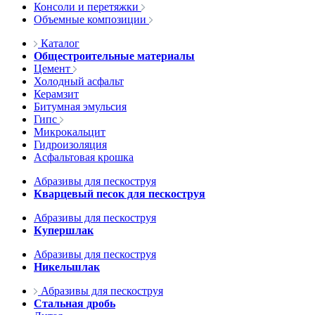
Консоли и перетяжки
Объемные композиции
Каталог
Общестроительные материалы
Цемент
Холодный асфальт
Керамзит
Битумная эмульсия
Гипс
Микрокальцит
Гидроизоляция
Асфальтовая крошка
Абразивы для пескоструя
Кварцевый песок для пескоструя
Абразивы для пескоструя
Купершлак
Абразивы для пескоструя
Никельшлак
Абразивы для пескоструя
Стальная дробь