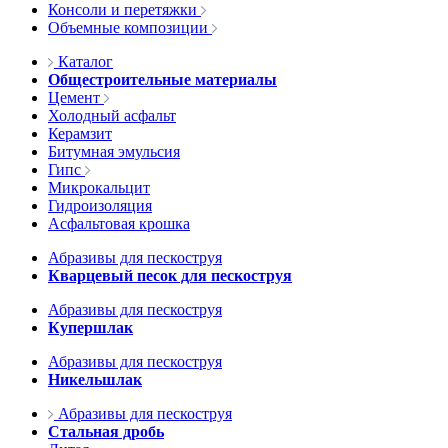
Консоли и перетяжки
Объемные композиции
Каталог
Общестроительные материалы
Цемент
Холодный асфальт
Керамзит
Битумная эмульсия
Гипс
Микрокальцит
Гидроизоляция
Асфальтовая крошка
Абразивы для пескоструя
Кварцевый песок для пескоструя
Абразивы для пескоструя
Купершлак
Абразивы для пескоструя
Никельшлак
Абразивы для пескоструя
Стальная дробь