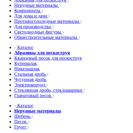
Нерудные материалы
Компоненты
Для дома и дачи
Противогололедные материалы
Для производства
Светодиодные фигуры
Общестроительные материалы
Каталог
Абразивы для пескоструя
Кварцевый песок для пескоструя
Купершлак
Никельшлак
Стальная дробь
Чугунная дробь
Электрокорунд
Стеклянная дробь, стеклошарики
Гранатовый песок
Каталог
Нерудные материалы
Щебень
Песок
Грунт