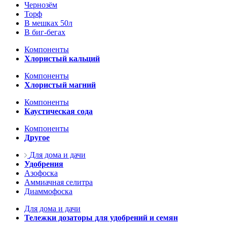
Чернозём
Торф
В мешках 50л
В биг-бегах
Компоненты
Хлористый кальций
Компоненты
Хлористый магний
Компоненты
Каустическая сода
Компоненты
Другое
Для дома и дачи
Удобрения
Азофоска
Аммиачная селитра
Диаммофоска
Для дома и дачи
Тележки дозаторы для удобрений и семян