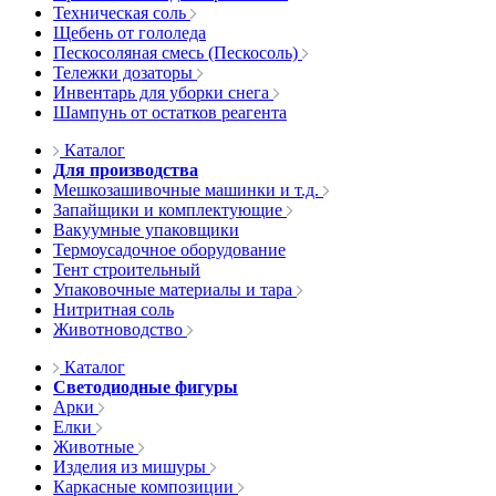
Техническая соль
Щебень от гололеда
Пескосоляная смесь (Пескосоль)
Тележки дозаторы
Инвентарь для уборки снега
Шампунь от остатков реагента
Каталог
Для производства
Мешкозашивочные машинки и т.д.
Запайщики и комплектующие
Вакуумные упаковщики
Термоусадочное оборудование
Тент строительный
Упаковочные материалы и тара
Нитритная соль
Животноводство
Каталог
Светодиодные фигуры
Арки
Елки
Животные
Изделия из мишуры
Каркасные композиции