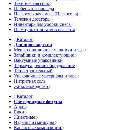
Техническая соль
Щебень от гололеда
Пескосоляная смесь (Пескосоль)
Тележки дозаторы
Инвентарь для уборки снега
Шампунь от остатков реагента
Каталог
Для производства
Мешкозашивочные машинки и т.д.
Запайщики и комплектующие
Вакуумные упаковщики
Термоусадочное оборудование
Тент строительный
Упаковочные материалы и тара
Нитритная соль
Животноводство
Каталог
Светодиодные фигуры
Арки
Елки
Животные
Изделия из мишуры
Каркасные композиции