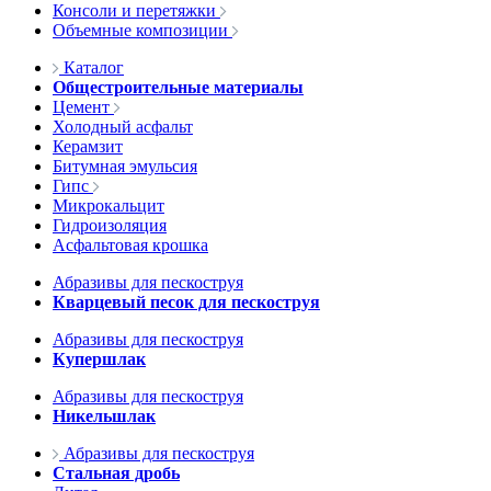
Консоли и перетяжки
Объемные композиции
Каталог
Общестроительные материалы
Цемент
Холодный асфальт
Керамзит
Битумная эмульсия
Гипс
Микрокальцит
Гидроизоляция
Асфальтовая крошка
Абразивы для пескоструя
Кварцевый песок для пескоструя
Абразивы для пескоструя
Купершлак
Абразивы для пескоструя
Никельшлак
Абразивы для пескоструя
Стальная дробь