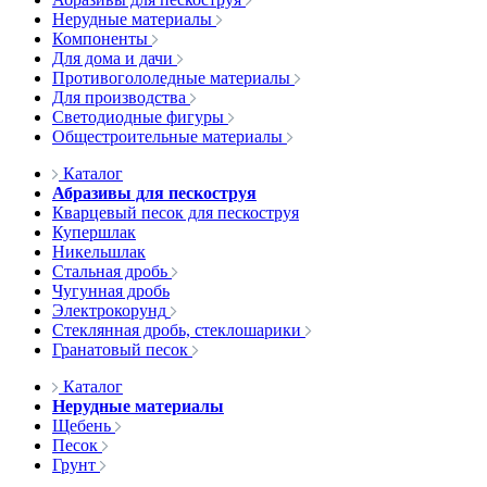
Нерудные материалы
Компоненты
Для дома и дачи
Противогололедные материалы
Для производства
Светодиодные фигуры
Общестроительные материалы
Каталог
Абразивы для пескоструя
Кварцевый песок для пескоструя
Купершлак
Никельшлак
Стальная дробь
Чугунная дробь
Электрокорунд
Стеклянная дробь, стеклошарики
Гранатовый песок
Каталог
Нерудные материалы
Щебень
Песок
Грунт