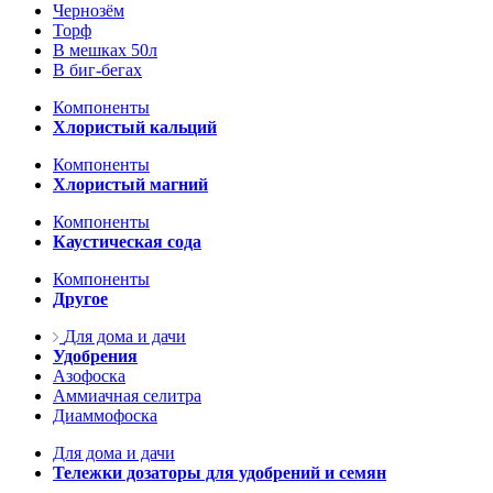
Чернозём
Торф
В мешках 50л
В биг-бегах
Компоненты
Хлористый кальций
Компоненты
Хлористый магний
Компоненты
Каустическая сода
Компоненты
Другое
Для дома и дачи
Удобрения
Азофоска
Аммиачная селитра
Диаммофоска
Для дома и дачи
Тележки дозаторы для удобрений и семян