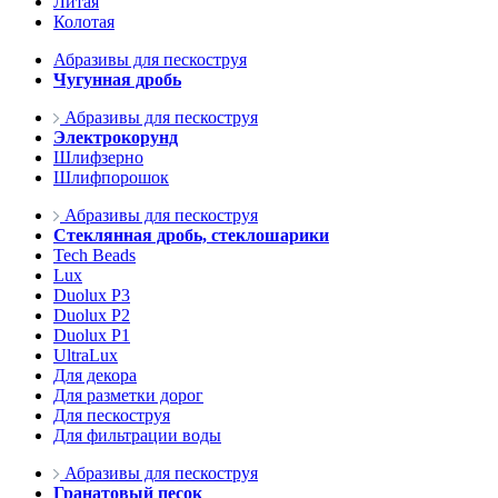
Литая
Колотая
Абразивы для пескоструя
Чугунная дробь
Абразивы для пескоструя
Электрокорунд
Шлифзерно
Шлифпорошок
Абразивы для пескоструя
Стеклянная дробь, стеклошарики
Tech Beads
Lux
Duolux P3
Duolux P2
Duolux P1
UltraLux
Для декора
Для разметки дорог
Для пескоструя
Для фильтрации воды
Абразивы для пескоструя
Гранатовый песок