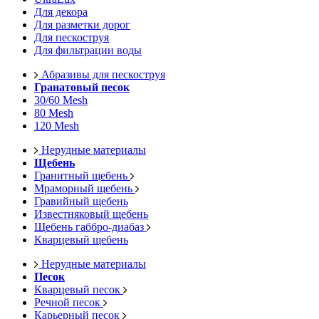
Для декора
Для разметки дорог
Для пескоструя
Для фильтрации воды
Абразивы для пескоструя
Гранатовый песок
30/60 Mesh
80 Mesh
120 Mesh
Нерудные материалы
Щебень
Гранитный щебень
Мраморный щебень
Гравийный щебень
Известняковый щебень
Щебень габбро-диабаз
Кварцевый щебень
Нерудные материалы
Песок
Кварцевый песок
Речной песок
Карьерный песок