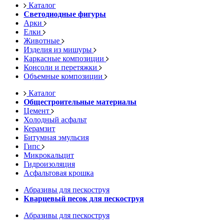
Каталог
Светодиодные фигуры
Арки
Елки
Животные
Изделия из мишуры
Каркасные композиции
Консоли и перетяжки
Объемные композиции
Каталог
Общестроительные материалы
Цемент
Холодный асфальт
Керамзит
Битумная эмульсия
Гипс
Микрокальцит
Гидроизоляция
Асфальтовая крошка
Абразивы для пескоструя
Кварцевый песок для пескоструя
Абразивы для пескоструя