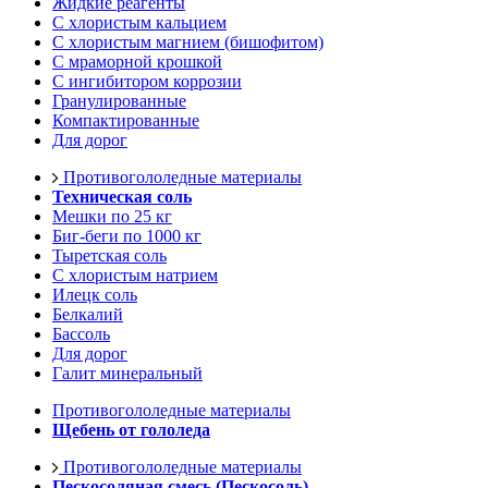
Жидкие реагенты
С хлористым кальцием
С хлористым магнием (бишофитом)
С мраморной крошкой
С ингибитором коррозии
Гранулированные
Компактированные
Для дорог
Противогололедные материалы
Техническая соль
Мешки по 25 кг
Биг-беги по 1000 кг
Тыретская соль
С хлористым натрием
Илецк соль
Белкалий
Бассоль
Для дорог
Галит минеральный
Противогололедные материалы
Щебень от гололеда
Противогололедные материалы
Пескосоляная смесь (Пескосоль)