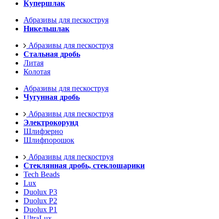
Купершлак
Абразивы для пескоструя
Никельшлак
Абразивы для пескоструя
Стальная дробь
Литая
Колотая
Абразивы для пескоструя
Чугунная дробь
Абразивы для пескоструя
Электрокорунд
Шлифзерно
Шлифпорошок
Абразивы для пескоструя
Стеклянная дробь, стеклошарики
Tech Beads
Lux
Duolux P3
Duolux P2
Duolux P1
UltraLux