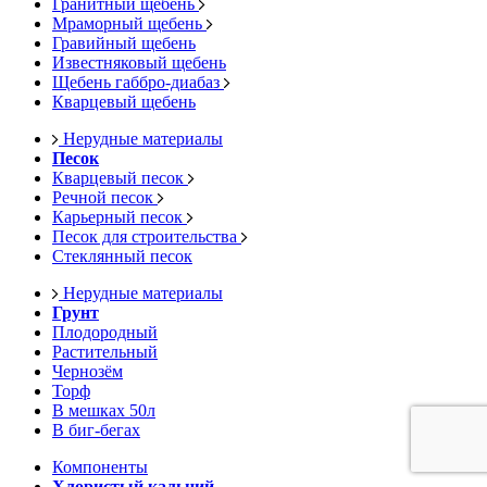
Гранитный щебень
Мраморный щебень
Гравийный щебень
Известняковый щебень
Щебень габбро-диабаз
Кварцевый щебень
Нерудные материалы
Песок
Кварцевый песок
Речной песок
Карьерный песок
Песок для строительства
Стеклянный песок
Нерудные материалы
Грунт
Плодородный
Растительный
Чернозём
Торф
В мешках 50л
В биг-бегах
Компоненты
Хлористый кальций