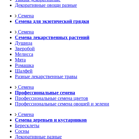
Декоративные овощи разные
Семена
Семена для экзотической грядки
Семена
Семена лекарственных растений
Душица
Зверобой
Мелисса
Мята
Ромашка
Шалфей
Разные лекарственные травы
Семена
Профессиональные семена
Профессиональные семена цветов
Профессиональные семена овощей и зелени
Семена
Семена деревьев и кустарников
Бересклеты
Сосны
Декоративные разные