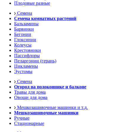
Плодовые разные
Семена
Семена комнатных растений
Бальзамины
Барвинки
Бегонии
Глоксинии
Колеусы
Крестовники
Пассифлоры
Пеларгонии (герань)
Цикламены
Эустомы
Семена
Огород на подоконнике и балконе
Травы для дома
Овощи для дома
Мешкозашивочные машинки и т.д.
Мешкозашивочные машинки
Ручные
Стационарные