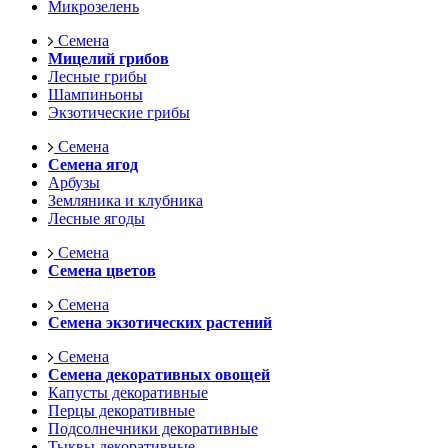
Микрозелень
Семена
Мицелий грибов
Лесные грибы
Шампиньоны
Экзотические грибы
Семена
Семена ягод
Арбузы
Земляника и клубника
Лесные ягоды
Семена
Семена цветов
Семена
Семена экзотических растений
Семена
Семена декоративных овощей
Капусты декоративные
Перцы декоративные
Подсолнечники декоративные
Тыквы декоративные