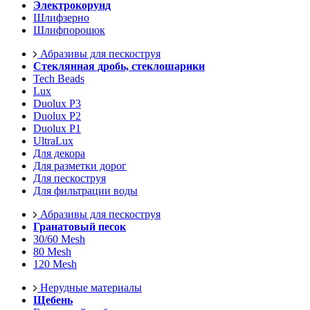
Электрокорунд
Шлифзерно
Шлифпорошок
Абразивы для пескоструя
Стеклянная дробь, стеклошарики
Tech Beads
Lux
Duolux P3
Duolux P2
Duolux P1
UltraLux
Для декора
Для разметки дорог
Для пескоструя
Для фильтрации воды
Абразивы для пескоструя
Гранатовый песок
30/60 Mesh
80 Mesh
120 Mesh
Нерудные материалы
Щебень