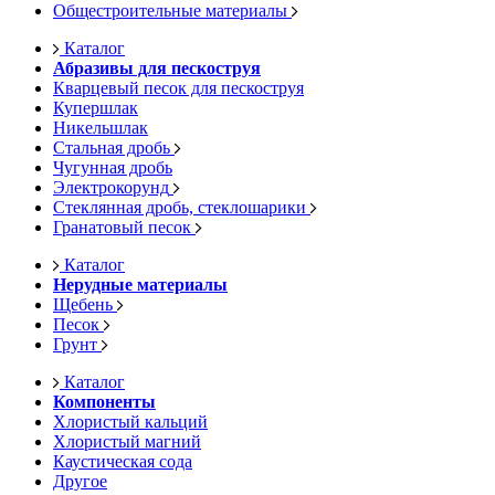
Общестроительные материалы
Каталог
Абразивы для пескоструя
Кварцевый песок для пескоструя
Купершлак
Никельшлак
Стальная дробь
Чугунная дробь
Электрокорунд
Стеклянная дробь, стеклошарики
Гранатовый песок
Каталог
Нерудные материалы
Щебень
Песок
Грунт
Каталог
Компоненты
Хлористый кальций
Хлористый магний
Каустическая сода
Другое