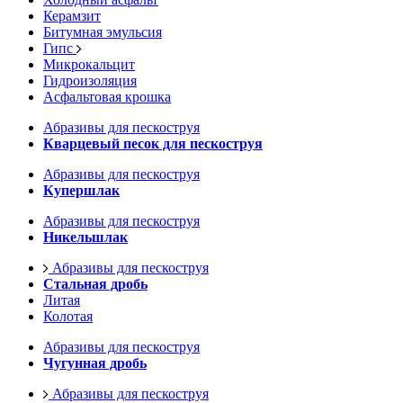
Керамзит
Битумная эмульсия
Гипс
Микрокальцит
Гидроизоляция
Асфальтовая крошка
Абразивы для пескоструя
Кварцевый песок для пескоструя
Абразивы для пескоструя
Купершлак
Абразивы для пескоструя
Никельшлак
Абразивы для пескоструя
Стальная дробь
Литая
Колотая
Абразивы для пескоструя
Чугунная дробь
Абразивы для пескоструя