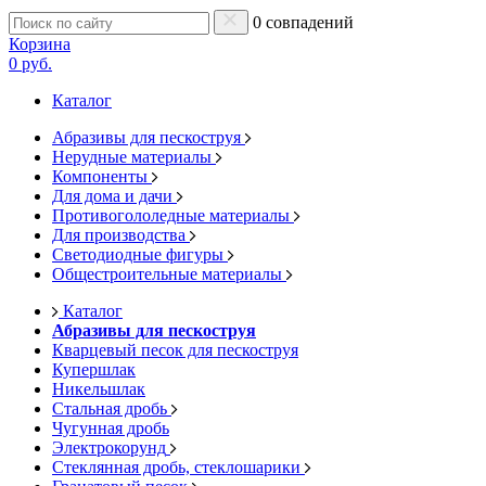
0 совпадений
Корзина
0 руб.
Каталог
Абразивы для пескоструя
Нерудные материалы
Компоненты
Для дома и дачи
Противогололедные материалы
Для производства
Светодиодные фигуры
Общестроительные материалы
Каталог
Абразивы для пескоструя
Кварцевый песок для пескоструя
Купершлак
Никельшлак
Стальная дробь
Чугунная дробь
Электрокорунд
Стеклянная дробь, стеклошарики