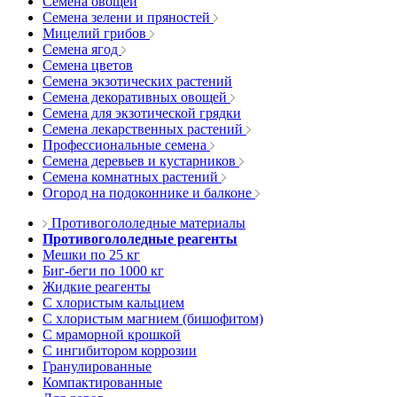
Семена овощей
Семена зелени и пряностей
Мицелий грибов
Семена ягод
Семена цветов
Семена экзотических растений
Семена декоративных овощей
Семена для экзотической грядки
Семена лекарственных растений
Профессиональные семена
Семена деревьев и кустарников
Семена комнатных растений
Огород на подоконнике и балконе
Противогололедные материалы
Противогололедные реагенты
Мешки по 25 кг
Биг-беги по 1000 кг
Жидкие реагенты
С хлористым кальцием
С хлористым магнием (бишофитом)
С мраморной крошкой
С ингибитором коррозии
Гранулированные
Компактированные