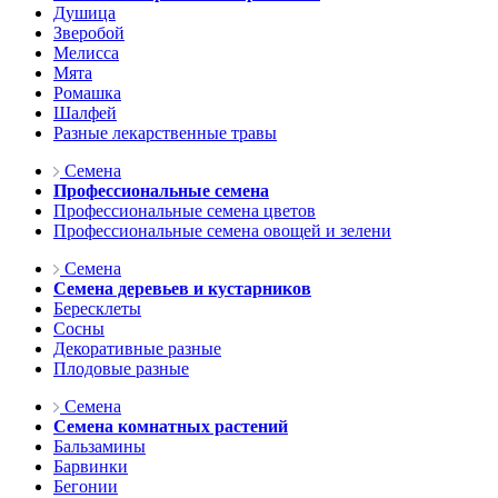
Душица
Зверобой
Мелисса
Мята
Ромашка
Шалфей
Разные лекарственные травы
Семена
Профессиональные семена
Профессиональные семена цветов
Профессиональные семена овощей и зелени
Семена
Семена деревьев и кустарников
Бересклеты
Сосны
Декоративные разные
Плодовые разные
Семена
Семена комнатных растений
Бальзамины
Барвинки
Бегонии