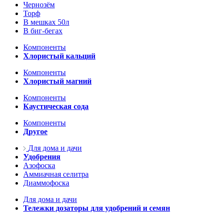
Чернозём
Торф
В мешках 50л
В биг-бегах
Компоненты
Хлористый кальций
Компоненты
Хлористый магний
Компоненты
Каустическая сода
Компоненты
Другое
Для дома и дачи
Удобрения
Азофоска
Аммиачная селитра
Диаммофоска
Для дома и дачи
Тележки дозаторы для удобрений и семян