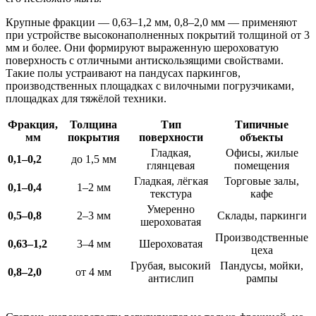
Крупные фракции — 0,63–1,2 мм, 0,8–2,0 мм — применяют
при устройстве высоконаполненных покрытий толщиной от 3
мм и более. Они формируют выраженную шероховатую
поверхность с отличными антискользящими свойствами.
Такие полы устраивают на пандусах паркингов,
производственных площадках с вилочными погрузчиками,
площадках для тяжёлой техники.
Фракция,
Толщина
Тип
Типичные
мм
покрытия
поверхности
объекты
Гладкая,
Офисы, жилые
0,1–0,2
до 1,5 мм
глянцевая
помещения
Гладкая, лёгкая
Торговые залы,
0,1–0,4
1–2 мм
текстура
кафе
Умеренно
0,5–0,8
2–3 мм
Склады, паркинги
шероховатая
Производственные
0,63–1,2
3–4 мм
Шероховатая
цеха
Грубая, высокий
Пандусы, мойки,
0,8–2,0
от 4 мм
антислип
рампы