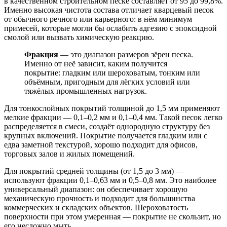
в качественном строительном песке составляет от 95 до 99,8%.
Именно высокая чистота состава отличает кварцевый песок
от обычного речного или карьерного: в нём минимум
примесей, которые могли бы ослабить адгезию с эпоксидной
смолой или вызвать химическую реакцию.
Фракция
— это диапазон размеров зёрен песка.
Именно от неё зависит, каким получится
покрытие: гладким или шероховатым, тонким или
объёмным, пригодным для лёгких условий или
тяжёлых промышленных нагрузок.
Для тонкослойных покрытий толщиной до 1,5 мм применяют
мелкие фракции — 0,1–0,2 мм и 0,1–0,4 мм. Такой песок легко
распределяется в смеси, создаёт однородную структуру без
крупных включений. Покрытие получается гладким или с
едва заметной текстурой, хорошо подходит для офисов,
торговых залов и жилых помещений.
Для покрытий средней толщины (от 1,5 до 3 мм) —
используют фракции 0,1–0,63 мм и 0,5–0,8 мм. Это наиболее
универсальный диапазон: он обеспечивает хорошую
механическую прочность и подходит для большинства
коммерческих и складских объектов. Шероховатость
поверхности при этом умеренная — покрытие не скользит, но
его несложно мыть.