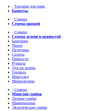
Топливо для дома
Брикеты
Семена
Семена овощей
Семена
Семена зелени и пряностей
Базилики
Укроп
Петрушка
Салаты
Пряности
Руккола
Лук на зелень
Горчица
Мангольд
Микрозелень
Семена
Мицелий грибов
Лесные грибы
Шампиньоны
Экзотические грибы