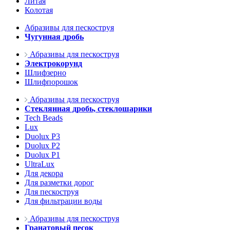
Литая
Колотая
Абразивы для пескоструя
Чугунная дробь
Абразивы для пескоструя
Электрокорунд
Шлифзерно
Шлифпорошок
Абразивы для пескоструя
Стеклянная дробь, стеклошарики
Tech Beads
Lux
Duolux P3
Duolux P2
Duolux P1
UltraLux
Для декора
Для разметки дорог
Для пескоструя
Для фильтрации воды
Абразивы для пескоструя
Гранатовый песок