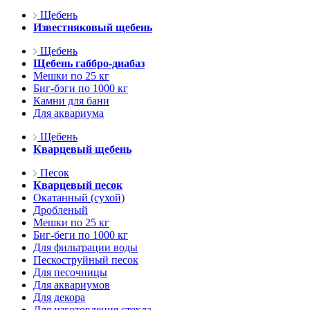
Щебень
Известняковый щебень
Щебень
Щебень габбро-диабаз
Мешки по 25 кг
Биг-бэги по 1000 кг
Камни для бани
Для аквариума
Щебень
Кварцевый щебень
Песок
Кварцевый песок
Окатанный (сухой)
Дробленый
Мешки по 25 кг
Биг-беги по 1000 кг
Для фильтрации воды
Пескоструйный песок
Для песочницы
Для аквариумов
Для декора
Для изготовления стекла