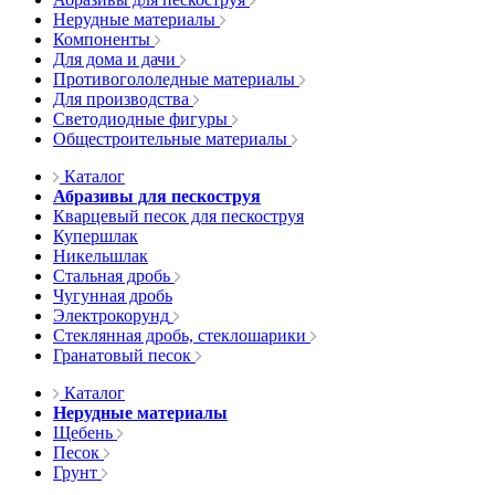
Нерудные материалы
Компоненты
Для дома и дачи
Противогололедные материалы
Для производства
Светодиодные фигуры
Общестроительные материалы
Каталог
Абразивы для пескоструя
Кварцевый песок для пескоструя
Купершлак
Никельшлак
Стальная дробь
Чугунная дробь
Электрокорунд
Стеклянная дробь, стеклошарики
Гранатовый песок
Каталог
Нерудные материалы
Щебень
Песок
Грунт