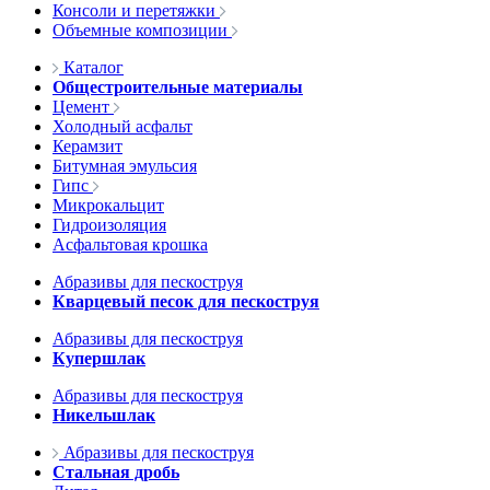
Консоли и перетяжки
Объемные композиции
Каталог
Общестроительные материалы
Цемент
Холодный асфальт
Керамзит
Битумная эмульсия
Гипс
Микрокальцит
Гидроизоляция
Асфальтовая крошка
Абразивы для пескоструя
Кварцевый песок для пескоструя
Абразивы для пескоструя
Купершлак
Абразивы для пескоструя
Никельшлак
Абразивы для пескоструя
Стальная дробь