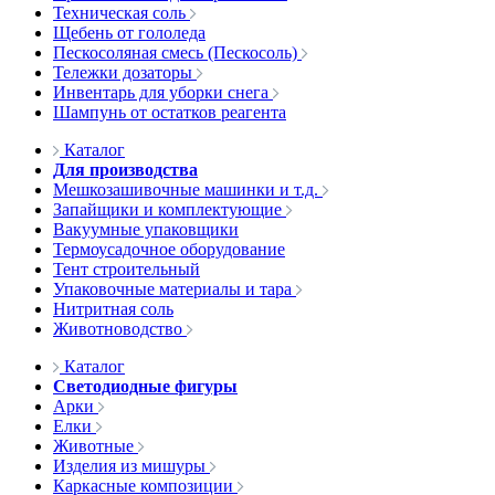
Техническая соль
Щебень от гололеда
Пескосоляная смесь (Пескосоль)
Тележки дозаторы
Инвентарь для уборки снега
Шампунь от остатков реагента
Каталог
Для производства
Мешкозашивочные машинки и т.д.
Запайщики и комплектующие
Вакуумные упаковщики
Термоусадочное оборудование
Тент строительный
Упаковочные материалы и тара
Нитритная соль
Животноводство
Каталог
Светодиодные фигуры
Арки
Елки
Животные
Изделия из мишуры
Каркасные композиции