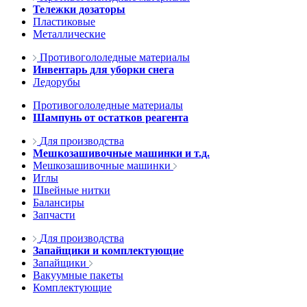
Тележки дозаторы
Пластиковые
Металлические
Противогололедные материалы
Инвентарь для уборки снега
Ледорубы
Противогололедные материалы
Шампунь от остатков реагента
Для производства
Мешкозашивочные машинки и т.д.
Мешкозашивочные машинки
Иглы
Швейные нитки
Балансиры
Запчасти
Для производства
Запайщики и комплектующие
Запайщики
Вакуумные пакеты
Комплектующие