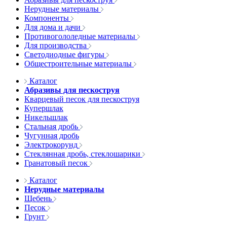
Нерудные материалы
Компоненты
Для дома и дачи
Противогололедные материалы
Для производства
Светодиодные фигуры
Общестроительные материалы
Каталог
Абразивы для пескоструя
Кварцевый песок для пескоструя
Купершлак
Никельшлак
Стальная дробь
Чугунная дробь
Электрокорунд
Стеклянная дробь, стеклошарики
Гранатовый песок
Каталог
Нерудные материалы
Щебень
Песок
Грунт