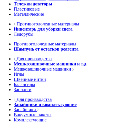
Тележки дозаторы
Пластиковые
Металлические
Противогололедные материалы
Инвентарь для уборки снега
Ледорубы
Противогололедные материалы
Шампунь от остатков реагента
Для производства
Мешкозашивочные машинки и т.д.
Мешкозашивочные машинки
Иглы
Швейные нитки
Балансиры
Запчасти
Для производства
Запайщики и комплектующие
Запайщики
Вакуумные пакеты
Комплектующие