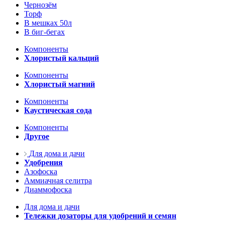
Чернозём
Торф
В мешках 50л
В биг-бегах
Компоненты
Хлористый кальций
Компоненты
Хлористый магний
Компоненты
Каустическая сода
Компоненты
Другое
Для дома и дачи
Удобрения
Азофоска
Аммиачная селитра
Диаммофоска
Для дома и дачи
Тележки дозаторы для удобрений и семян