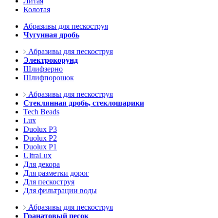
Литая
Колотая
Абразивы для пескоструя
Чугунная дробь
Абразивы для пескоструя
Электрокорунд
Шлифзерно
Шлифпорошок
Абразивы для пескоструя
Стеклянная дробь, стеклошарики
Tech Beads
Lux
Duolux P3
Duolux P2
Duolux P1
UltraLux
Для декора
Для разметки дорог
Для пескоструя
Для фильтрации воды
Абразивы для пескоструя
Гранатовый песок