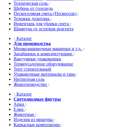
Техническая соль
Щебень от гололеда
Пескосоляная смесь (Пескосоль)
Тележки дозаторы
Инвентарь для уборки снега
Шампунь от остатков реагента
Каталог
Для производства
Мешкозашивочные машинки и т.д.
Запайщики и комплектующие
Вакуумные упаковщики
Термоусадочное оборудование
Тент строительный
Упаковочные материалы и тара
Нитритная соль
Животноводство
Каталог
Светодиодные фигуры
Арки
Елки
Животные
Изделия из мишуры
Каркасные композиции