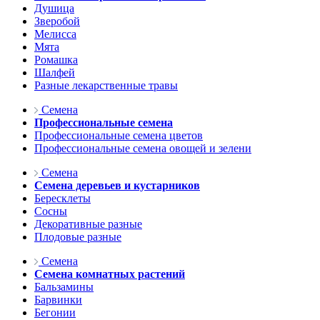
Душица
Зверобой
Мелисса
Мята
Ромашка
Шалфей
Разные лекарственные травы
Семена
Профессиональные семена
Профессиональные семена цветов
Профессиональные семена овощей и зелени
Семена
Семена деревьев и кустарников
Бересклеты
Сосны
Декоративные разные
Плодовые разные
Семена
Семена комнатных растений
Бальзамины
Барвинки
Бегонии