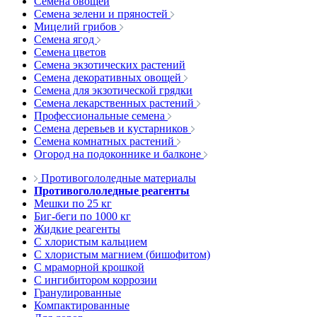
Семена овощей
Семена зелени и пряностей
Мицелий грибов
Семена ягод
Семена цветов
Семена экзотических растений
Семена декоративных овощей
Семена для экзотической грядки
Семена лекарственных растений
Профессиональные семена
Семена деревьев и кустарников
Семена комнатных растений
Огород на подоконнике и балконе
Противогололедные материалы
Противогололедные реагенты
Мешки по 25 кг
Биг-беги по 1000 кг
Жидкие реагенты
С хлористым кальцием
С хлористым магнием (бишофитом)
С мраморной крошкой
С ингибитором коррозии
Гранулированные
Компактированные