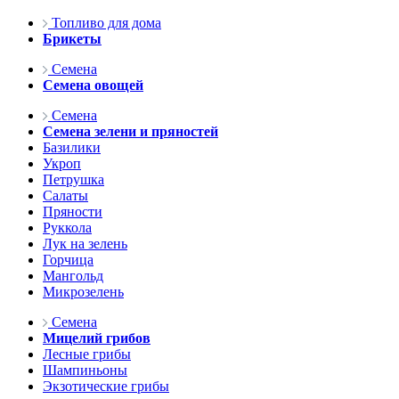
Топливо для дома
Брикеты
Семена
Семена овощей
Семена
Семена зелени и пряностей
Базилики
Укроп
Петрушка
Салаты
Пряности
Руккола
Лук на зелень
Горчица
Мангольд
Микрозелень
Семена
Мицелий грибов
Лесные грибы
Шампиньоны
Экзотические грибы