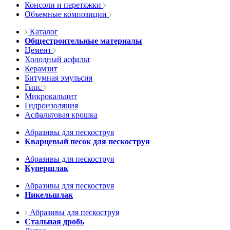
Консоли и перетяжки
Объемные композиции
Каталог
Общестроительные материалы
Цемент
Холодный асфальт
Керамзит
Битумная эмульсия
Гипс
Микрокальцит
Гидроизоляция
Асфальтовая крошка
Абразивы для пескоструя
Кварцевый песок для пескоструя
Абразивы для пескоструя
Купершлак
Абразивы для пескоструя
Никельшлак
Абразивы для пескоструя
Стальная дробь