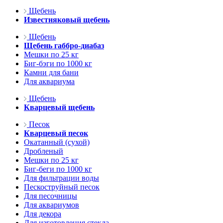
Щебень
Известняковый щебень
Щебень
Щебень габбро-диабаз
Мешки по 25 кг
Биг-бэги по 1000 кг
Камни для бани
Для аквариума
Щебень
Кварцевый щебень
Песок
Кварцевый песок
Окатанный (сухой)
Дробленый
Мешки по 25 кг
Биг-беги по 1000 кг
Для фильтрации воды
Пескоструйный песок
Для песочницы
Для аквариумов
Для декора
Для изготовления стекла