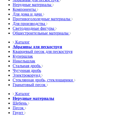
Нерудные материалы
Компоненты
Для дома и дачи
Противогололедные материалы
Для производства
Светодиодные фигуры
Общестроительные материалы
Каталог
Абразивы для пескоструя
Кварцевый песок для пескоструя
Купершлак
Никельшлак
Стальная дробь
Чугунная дробь
Электрокорунд
Стеклянная дробь, стеклошарики
Гранатовый песок
Каталог
Нерудные материалы
Щебень
Песок
Грунт