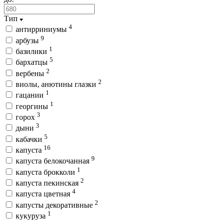
Тип
4
антирриниумы
9
арбузы
1
базилики
5
бархатцы
2
вербены
2
виолы, анютины глазки
1
гацании
1
георгины
3
горох
3
дыни
5
кабачки
16
капуста
9
капуста белокочанная
1
капуста брокколи
2
капуста пекинская
4
капуста цветная
2
капусты декоративные
1
кукуруза