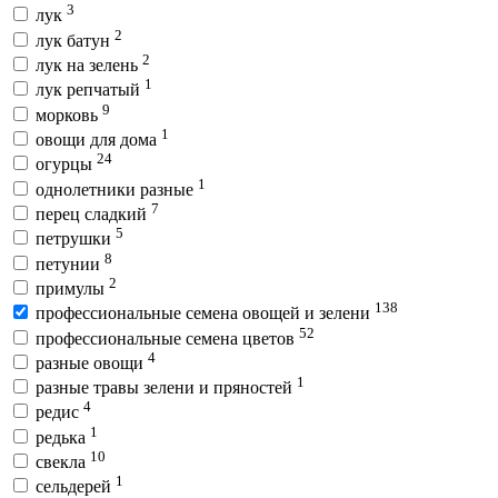
3
лук
2
лук батун
2
лук на зелень
1
лук репчатый
9
морковь
1
овощи для дома
24
огурцы
1
однолетники разные
7
перец сладкий
5
петрушки
8
петунии
2
примулы
138
профессиональные семена овощей и зелени
52
профессиональные семена цветов
4
разные овощи
1
разные травы зелени и пряностей
4
редис
1
редька
10
свекла
1
сельдерей