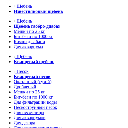
Щебень
Известняковый щебень
Щебень
Щебень габбро-диабаз
Мешки по 25 кг
Биг-бэги по 1000 кг
Камни для бани
Для аквариума
Щебень
Кварцевый щебень
Песок
Кварцевый песок
Окатанный (сухой)
Дробленый
Мешки по 25 кг
Биг-беги по 1000 кг
Для фильтрации воды
Пескоструйный песок
Для песочницы
Для аквариумов
Для декора
Для изготовления стекла