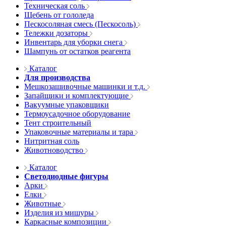
Техническая соль
Щебень от гололеда
Пескосоляная смесь (Пескосоль)
Тележки дозаторы
Инвентарь для уборки снега
Шампунь от остатков реагента
Каталог
Для производства
Мешкозашивочные машинки и т.д.
Запайщики и комплектующие
Вакуумные упаковщики
Термоусадочное оборудование
Тент строительный
Упаковочные материалы и тара
Нитритная соль
Животноводство
Каталог
Светодиодные фигуры
Арки
Елки
Животные
Изделия из мишуры
Каркасные композиции