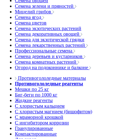
Семена овощей
Семена зелени и пряностей
Мицелий грибов
Семена ягод
Семена цветов
Семена экзотических растений
Семена декоративных овощей
Семена для экзотической грядки
Семена лекарственных растений
Профессиональные семена
Семена деревьев и кустарников
Семена комнатных растений
Огород на подоконнике и балконе
Противогололедные материалы
Противогололедные реагенты
Мешки по 25 кг
Биг-беги по 1000 кг
Жидкие реагенты
С хлористым кальцием
С хлористым магнием (бишофитом)
С мраморной крошкой
С ингибитором коррозии
Гранулированные
Компактированные