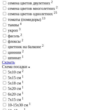
2
семена цветов двулетних
2
семена цветов многолетних
25
семена цветов однолетних
13
томаты (помидоры)
4
тыквы
3
укроп
2
фасоль
2
флоксы
2
цветник на балконе
2
циннии
1
шпинат
Скрыть
Схема посадки
2
5х10 см
1
5х15 см
1
5х18 см
1
5х20 см
1
6х20 см
1
7х15 см
1
10-15х30 см
1