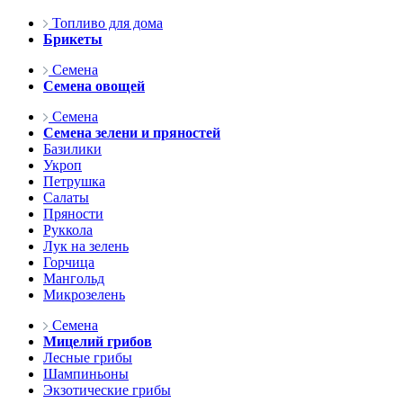
Топливо для дома
Брикеты
Семена
Семена овощей
Семена
Семена зелени и пряностей
Базилики
Укроп
Петрушка
Салаты
Пряности
Руккола
Лук на зелень
Горчица
Мангольд
Микрозелень
Семена
Мицелий грибов
Лесные грибы
Шампиньоны
Экзотические грибы