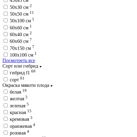
45х45 см
2
50х30 см
11
50х50 см
1
50х100 см
1
60x60 см
2
60х40 см
7
60х60 см
7
70х150 см
1
100х100 см
Посмотреть все
Сорт или гибрид
69
гибрид f1
61
сорт
Окраска мякоти плода
19
белая
5
желтая
5
зеленая
15
красная
3
кремовая
4
оранжевая
4
розовая