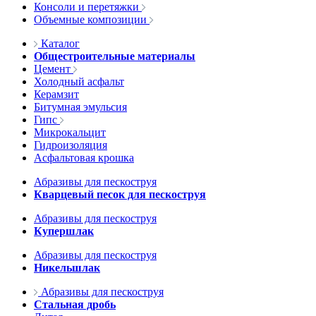
Консоли и перетяжки
Объемные композиции
Каталог
Общестроительные материалы
Цемент
Холодный асфальт
Керамзит
Битумная эмульсия
Гипс
Микрокальцит
Гидроизоляция
Асфальтовая крошка
Абразивы для пескоструя
Кварцевый песок для пескоструя
Абразивы для пескоструя
Купершлак
Абразивы для пескоструя
Никельшлак
Абразивы для пескоструя
Стальная дробь