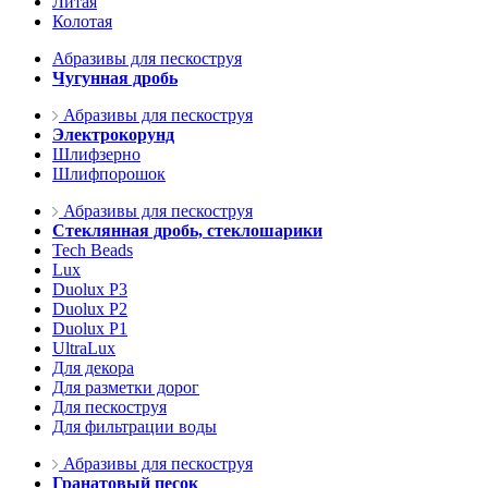
Литая
Колотая
Абразивы для пескоструя
Чугунная дробь
Абразивы для пескоструя
Электрокорунд
Шлифзерно
Шлифпорошок
Абразивы для пескоструя
Стеклянная дробь, стеклошарики
Tech Beads
Lux
Duolux P3
Duolux P2
Duolux P1
UltraLux
Для декора
Для разметки дорог
Для пескоструя
Для фильтрации воды
Абразивы для пескоструя
Гранатовый песок