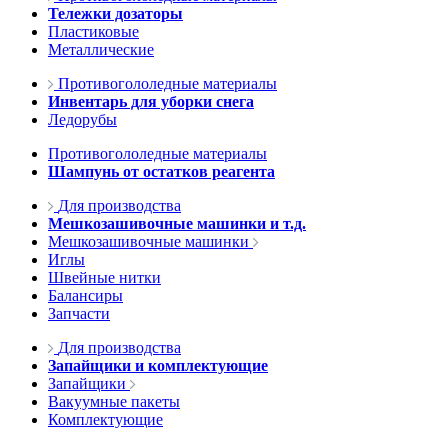
Тележки дозаторы
Пластиковые
Металлические
Противогололедные материалы
Инвентарь для уборки снега
Ледорубы
Противогололедные материалы
Шампунь от остатков реагента
Для производства
Мешкозашивочные машинки и т.д.
Мешкозашивочные машинки
Иглы
Швейные нитки
Балансиры
Запчасти
Для производства
Запайщики и комплектующие
Запайщики
Вакуумные пакеты
Комплектующие