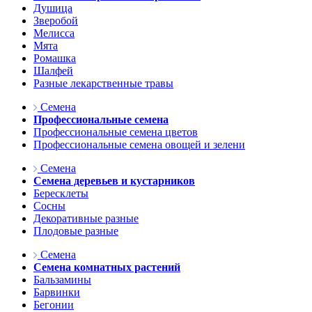
Душица
Зверобой
Мелисса
Мята
Ромашка
Шалфей
Разные лекарственные травы
Семена
Профессиональные семена
Профессиональные семена цветов
Профессиональные семена овощей и зелени
Семена
Семена деревьев и кустарников
Бересклеты
Сосны
Декоративные разные
Плодовые разные
Семена
Семена комнатных растений
Бальзамины
Барвинки
Бегонии