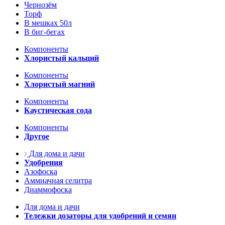
Чернозём
Торф
В мешках 50л
В биг-бегах
Компоненты
Хлористый кальций
Компоненты
Хлористый магний
Компоненты
Каустическая сода
Компоненты
Другое
Для дома и дачи
Удобрения
Азофоска
Аммиачная селитра
Диаммофоска
Для дома и дачи
Тележки дозаторы для удобрений и семян