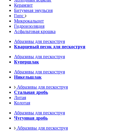
Керамзит
Битумная эмульсия
Гипс
Микрокальцит
Гидроизоляция
Асфальтовая крошка
Абразивы для пескоструя
Кварцевый песок для пескоструя
Абразивы для пескоструя
Купершлак
Абразивы для пескоструя
Никельшлак
Абразивы для пескоструя
Стальная дробь
Литая
Колотая
Абразивы для пескоструя
Чугунная дробь
Абразивы для пескоструя