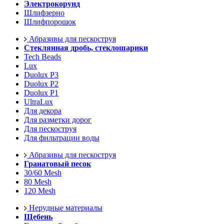
Электрокорунд
Шлифзерно
Шлифпорошок
Абразивы для пескоструя
Стеклянная дробь, стеклошарики
Tech Beads
Lux
Duolux P3
Duolux P2
Duolux P1
UltraLux
Для декора
Для разметки дорог
Для пескоструя
Для фильтрации воды
Абразивы для пескоструя
Гранатовый песок
30/60 Mesh
80 Mesh
120 Mesh
Нерудные материалы
Щебень