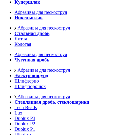
Купершлак
Абразивы для пескоструя
Никельшлак
Абразивы для пескоструя
Стальная дробь
Литая
Колотая
Абразивы для пескоструя
Чугунная дробь
Абразивы для пескоструя
Электрокорунд
Шлифзерно
Шлифпорошок
Абразивы для пескоструя
Стеклянная дробь, стеклошарики
Tech Beads
Lux
Duolux P3
Duolux P2
Duolux P1
UltraLux