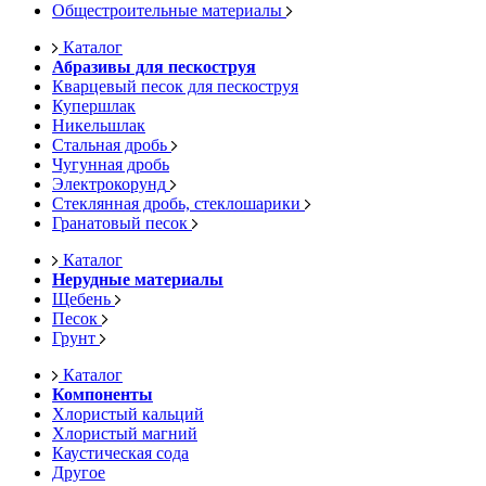
Общестроительные материалы
Каталог
Абразивы для пескоструя
Кварцевый песок для пескоструя
Купершлак
Никельшлак
Стальная дробь
Чугунная дробь
Электрокорунд
Стеклянная дробь, стеклошарики
Гранатовый песок
Каталог
Нерудные материалы
Щебень
Песок
Грунт
Каталог
Компоненты
Хлористый кальций
Хлористый магний
Каустическая сода
Другое