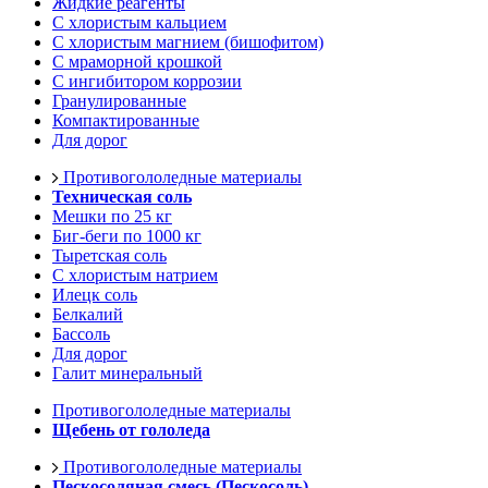
Жидкие реагенты
С хлористым кальцием
С хлористым магнием (бишофитом)
С мраморной крошкой
С ингибитором коррозии
Гранулированные
Компактированные
Для дорог
Противогололедные материалы
Техническая соль
Мешки по 25 кг
Биг-беги по 1000 кг
Тыретская соль
С хлористым натрием
Илецк соль
Белкалий
Бассоль
Для дорог
Галит минеральный
Противогололедные материалы
Щебень от гололеда
Противогололедные материалы
Пескосоляная смесь (Пескосоль)