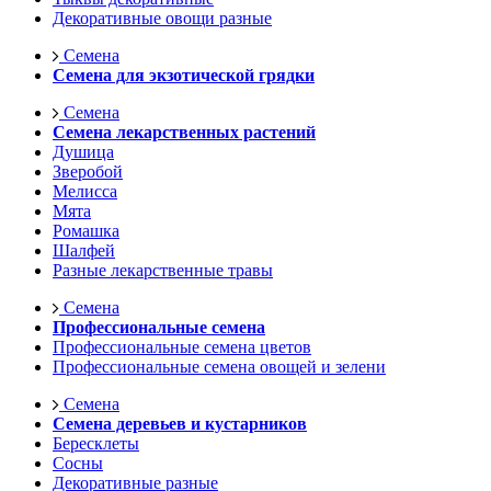
Декоративные овощи разные
Семена
Семена для экзотической грядки
Семена
Семена лекарственных растений
Душица
Зверобой
Мелисса
Мята
Ромашка
Шалфей
Разные лекарственные травы
Семена
Профессиональные семена
Профессиональные семена цветов
Профессиональные семена овощей и зелени
Семена
Семена деревьев и кустарников
Бересклеты
Сосны
Декоративные разные