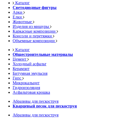
Каталог
Светодиодные фигуры
Арки
Елки
Животные
Изделия из мишуры
Каркасные композиции
Консоли и перетяжки
Объемные композиции
Каталог
Общестроительные материалы
Цемент
Холодный асфальт
Керамзит
Битумная эмульсия
Гипс
Микрокальцит
Гидроизоляция
Асфальтовая крошка
Абразивы для пескоструя
Кварцевый песок для пескоструя
Абразивы для пескоструя