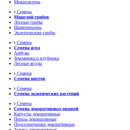
Микрозелень
Семена
Мицелий грибов
Лесные грибы
Шампиньоны
Экзотические грибы
Семена
Семена ягод
Арбузы
Земляника и клубника
Лесные ягоды
Семена
Семена цветов
Семена
Семена экзотических растений
Семена
Семена декоративных овощей
Капусты декоративные
Перцы декоративные
Подсолнечники декоративные
Тыквы декоративные