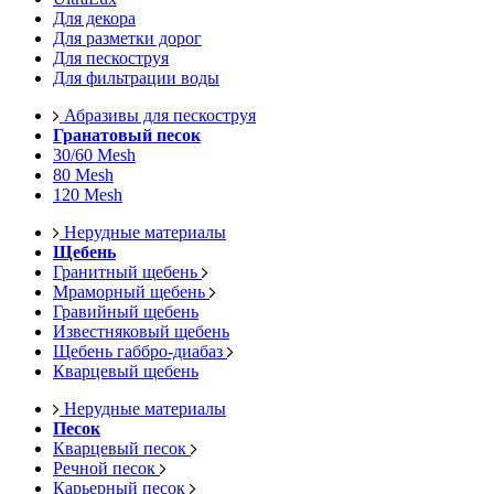
Для декора
Для разметки дорог
Для пескоструя
Для фильтрации воды
Абразивы для пескоструя
Гранатовый песок
30/60 Mesh
80 Mesh
120 Mesh
Нерудные материалы
Щебень
Гранитный щебень
Мраморный щебень
Гравийный щебень
Известняковый щебень
Щебень габбро-диабаз
Кварцевый щебень
Нерудные материалы
Песок
Кварцевый песок
Речной песок
Карьерный песок