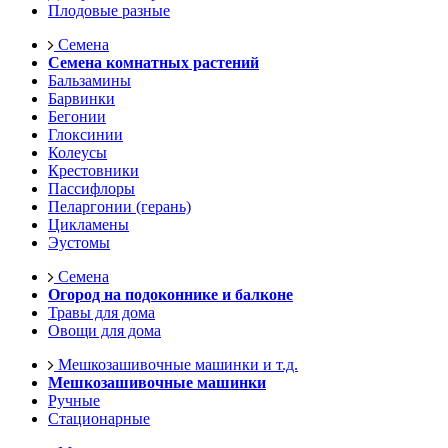
Плодовые разные
Семена
Семена комнатных растений
Бальзамины
Барвинки
Бегонии
Глоксинии
Колеусы
Крестовники
Пассифлоры
Пеларгонии (герань)
Цикламены
Эустомы
Семена
Огород на подоконнике и балконе
Травы для дома
Овощи для дома
Мешкозашивочные машинки и т.д.
Мешкозашивочные машинки
Ручные
Стационарные