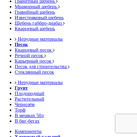
Гранитный щебень
Мраморный щебень
Гравийный щебень
Известняковый щебень
Щебень габбро-диабаз
Кварцевый щебень
Нерудные материалы
Песок
Кварцевый песок
Речной песок
Карьерный песок
Песок для строительства
Стеклянный песок
Нерудные материалы
Грунт
Плодородный
Растительный
Чернозём
Торф
В мешках 50л
В биг-бегах
Компоненты
Хлористый кальций