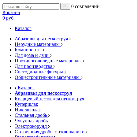
0 совпадений
Корзина
0 руб.
Каталог
Абразивы для пескоструя
Нерудные материалы
Компоненты
Для дома и дачи
Противогололедные материалы
Для производства
Светодиодные фигуры
Общестроительные материалы
Каталог
Абразивы для пескоструя
Кварцевый песок для пескоструя
Купершлак
Никельшлак
Стальная дробь
Чугунная дробь
Электрокорунд
Стеклянная дробь, стеклошарики