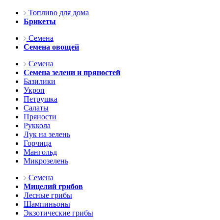
Топливо для дома
Брикеты
Семена
Семена овощей
Семена
Семена зелени и пряностей
Базилики
Укроп
Петрушка
Салаты
Пряности
Руккола
Лук на зелень
Горчица
Мангольд
Микрозелень
Семена
Мицелий грибов
Лесные грибы
Шампиньоны
Экзотические грибы