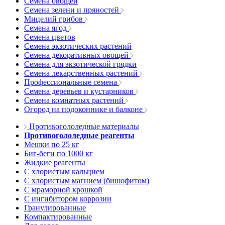
Семена овощей
Семена зелени и пряностей
Мицелий грибов
Семена ягод
Семена цветов
Семена экзотических растений
Семена декоративных овощей
Семена для экзотической грядки
Семена лекарственных растений
Профессиональные семена
Семена деревьев и кустарников
Семена комнатных растений
Огород на подоконнике и балконе
Противогололедные материалы
Противогололедные реагенты
Мешки по 25 кг
Биг-беги по 1000 кг
Жидкие реагенты
С хлористым кальцием
С хлористым магнием (бишофитом)
С мраморной крошкой
С ингибитором коррозии
Гранулированные
Компактированные