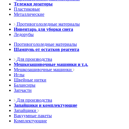
Тележки дозаторы
Пластиковые
Металлические
Противогололедные материалы
Инвентарь для уборки снега
Ледорубы
Противогололедные материалы
Шампунь от остатков реагента
Для производства
Мешкозашивочные машинки и т.д.
Мешкозашивочные машинки
Иглы
Швейные нитки
Балансиры
Запчасти
Для производства
Запайщики и комплектующие
Запайщики
Вакуумные пакеты
Комплектующие