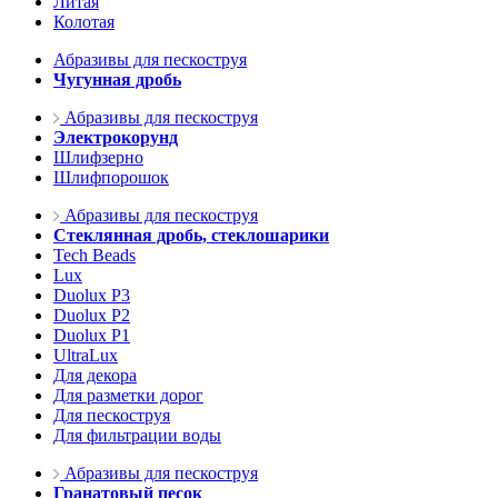
Литая
Колотая
Абразивы для пескоструя
Чугунная дробь
Абразивы для пескоструя
Электрокорунд
Шлифзерно
Шлифпорошок
Абразивы для пескоструя
Стеклянная дробь, стеклошарики
Tech Beads
Lux
Duolux P3
Duolux P2
Duolux P1
UltraLux
Для декора
Для разметки дорог
Для пескоструя
Для фильтрации воды
Абразивы для пескоструя
Гранатовый песок