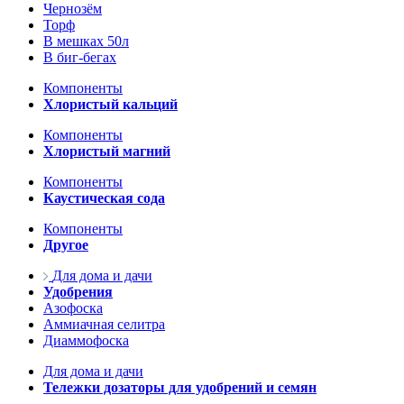
Чернозём
Торф
В мешках 50л
В биг-бегах
Компоненты
Хлористый кальций
Компоненты
Хлористый магний
Компоненты
Каустическая сода
Компоненты
Другое
Для дома и дачи
Удобрения
Азофоска
Аммиачная селитра
Диаммофоска
Для дома и дачи
Тележки дозаторы для удобрений и семян