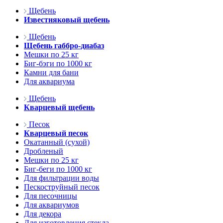
Щебень
Известняковый щебень
Щебень
Щебень габбро-диабаз
Мешки по 25 кг
Биг-бэги по 1000 кг
Камни для бани
Для аквариума
Щебень
Кварцевый щебень
Песок
Кварцевый песок
Окатанный (сухой)
Дробленый
Мешки по 25 кг
Биг-беги по 1000 кг
Для фильтрации воды
Пескоструйный песок
Для песочницы
Для аквариумов
Для декора
Для изготовления стекла