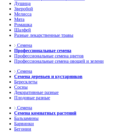
Душица
Зверобой
Мелисса
Мята
Ромашка
Шалфей
Разные лекарственные травы
Семена
Профессиональные семена
Профессиональные семена цветов
Профессиональные семена овощей и зелени
Семена
Семена деревьев и кустарников
Бересклеты
Сосны
Декоративные разные
Плодовые разные
Семена
Семена комнатных растений
Бальзамины
Барвинки
Бегонии