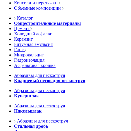
Консоли и перетяжки
Объемные композиции
Каталог
Общестроительные материалы
Цемент
Холодный асфальт
Керамзит
Битумная эмульсия
Гипс
Микрокальцит
Гидроизоляция
Асфальтовая крошка
Абразивы для пескоструя
Кварцевый песок для пескоструя
Абразивы для пескоструя
Купершлак
Абразивы для пескоструя
Никельшлак
Абразивы для пескоструя
Стальная дробь