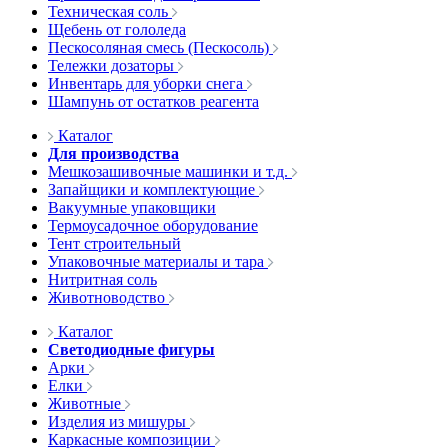
Техническая соль
Щебень от гололеда
Пескосоляная смесь (Пескосоль)
Тележки дозаторы
Инвентарь для уборки снега
Шампунь от остатков реагента
Каталог
Для производства
Мешкозашивочные машинки и т.д.
Запайщики и комплектующие
Вакуумные упаковщики
Термоусадочное оборудование
Тент строительный
Упаковочные материалы и тара
Нитритная соль
Животноводство
Каталог
Светодиодные фигуры
Арки
Елки
Животные
Изделия из мишуры
Каркасные композиции