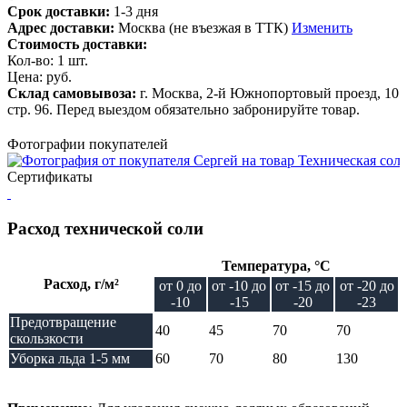
Срок доставки:
1-3 дня
Адрес доставки:
Москва (не въезжая в ТТК)
Изменить
Стоимость доставки:
Кол-во:
1
шт.
Цена:
руб.
Склад самовывоза:
г. Москва, 2-й Южнопортовый проезд, 10
стр. 96. Перед выездом обязательно забронируйте товар.
Фотографии покупателей
Сертификаты
Расход технической соли
Температура, °C
Расход, г/м²
от 0 до
от -10 до
от -15 до
от -20 до
-10
-15
-20
-23
Предотвращение
40
45
70
70
скользкости
Уборка льда 1-5 мм
60
70
80
130