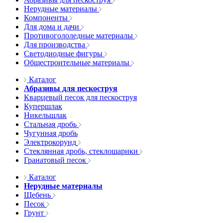
Нерудные материалы
Компоненты
Для дома и дачи
Противогололедные материалы
Для производства
Светодиодные фигуры
Общестроительные материалы
Каталог
Абразивы для пескоструя
Кварцевый песок для пескоструя
Купершлак
Никельшлак
Стальная дробь
Чугунная дробь
Электрокорунд
Стеклянная дробь, стеклошарики
Гранатовый песок
Каталог
Нерудные материалы
Щебень
Песок
Грунт