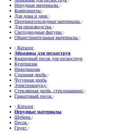
Нерудные материалы
Компоненты
Для дома и дачи
Противогололедные материалы
Для производства
Светодиодные фигуры
Общестроительные материалы
Каталог
Абразивы для пескоструя
Кварцевый песок для пескоструя
Купершлак
Никельшлак
Стальная дробь
Чугунная дробь
Электрокорунд
Стеклянная дробь, стеклошарики
Гранатовый песок
Каталог
Нерудные материалы
Щебень
Песок
Грунт