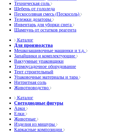
Техническая соль
Щебень от гололеда
Пескосоляная смесь (Пескосоль)
Тележки дозаторы
Инвентарь для уборки снега
Шампунь от остатков реагента
Каталог
Для производства
Мешкозашивочные машинки и т.д.
Запайщики и комплектующие
Вакуумные упаковщики
Термоусадочное оборудование
Тент строительный
Упаковочные материалы и тара
Нитритная соль
Животноводство
Каталог
Светодиодные фигуры
Арки
Елки
Животные
Изделия из мишуры
Каркасные композиции