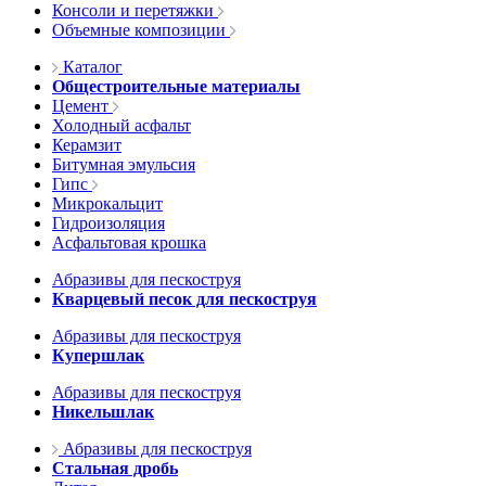
Консоли и перетяжки
Объемные композиции
Каталог
Общестроительные материалы
Цемент
Холодный асфальт
Керамзит
Битумная эмульсия
Гипс
Микрокальцит
Гидроизоляция
Асфальтовая крошка
Абразивы для пескоструя
Кварцевый песок для пескоструя
Абразивы для пескоструя
Купершлак
Абразивы для пескоструя
Никельшлак
Абразивы для пескоструя
Стальная дробь