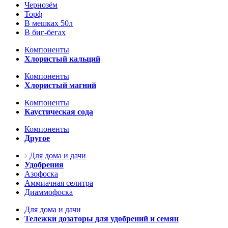
Чернозём
Торф
В мешках 50л
В биг-бегах
Компоненты
Хлористый кальций
Компоненты
Хлористый магний
Компоненты
Каустическая сода
Компоненты
Другое
Для дома и дачи
Удобрения
Азофоска
Аммиачная селитра
Диаммофоска
Для дома и дачи
Тележки дозаторы для удобрений и семян