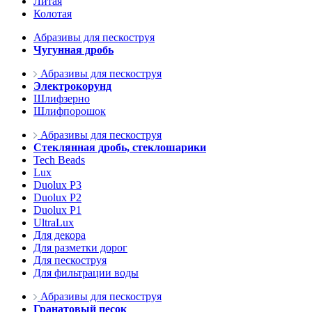
Литая
Колотая
Абразивы для пескоструя
Чугунная дробь
Абразивы для пескоструя
Электрокорунд
Шлифзерно
Шлифпорошок
Абразивы для пескоструя
Стеклянная дробь, стеклошарики
Tech Beads
Lux
Duolux P3
Duolux P2
Duolux P1
UltraLux
Для декора
Для разметки дорог
Для пескоструя
Для фильтрации воды
Абразивы для пескоструя
Гранатовый песок