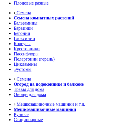
Плодовые разные
Семена
Семена комнатных растений
Бальзамины
Барвинки
Бегонии
Глоксинии
Колеусы
Крестовники
Пассифлоры
Пеларгонии (герань)
Цикламены
Эустомы
Семена
Огород на подоконнике и балконе
Травы для дома
Овощи для дома
Мешкозашивочные машинки и т.д.
Мешкозашивочные машинки
Ручные
Стационарные