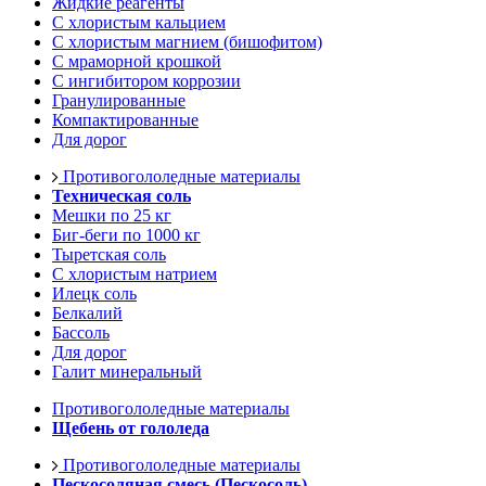
Жидкие реагенты
С хлористым кальцием
С хлористым магнием (бишофитом)
С мраморной крошкой
С ингибитором коррозии
Гранулированные
Компактированные
Для дорог
Противогололедные материалы
Техническая соль
Мешки по 25 кг
Биг-беги по 1000 кг
Тыретская соль
С хлористым натрием
Илецк соль
Белкалий
Бассоль
Для дорог
Галит минеральный
Противогололедные материалы
Щебень от гололеда
Противогололедные материалы
Пескосоляная смесь (Пескосоль)