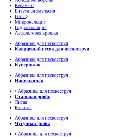
Керамзит
Битумная эмульсия
Гипс
Микрокальцит
Гидроизоляция
Асфальтовая крошка
Абразивы для пескоструя
Кварцевый песок для пескоструя
Абразивы для пескоструя
Купершлак
Абразивы для пескоструя
Никельшлак
Абразивы для пескоструя
Стальная дробь
Литая
Колотая
Абразивы для пескоструя
Чугунная дробь
Абразивы для пескоструя