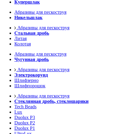
Купершлак
Абразивы для пескоструя
Никельшлак
Абразивы для пескоструя
Стальная дробь
Литая
Колотая
Абразивы для пескоструя
Чугунная дробь
Абразивы для пескоструя
Электрокорунд
Шлифзерно
Шлифпорошок
Абразивы для пескоструя
Стеклянная дробь, стеклошарики
Tech Beads
Lux
Duolux P3
Duolux P2
Duolux P1
UltraLux