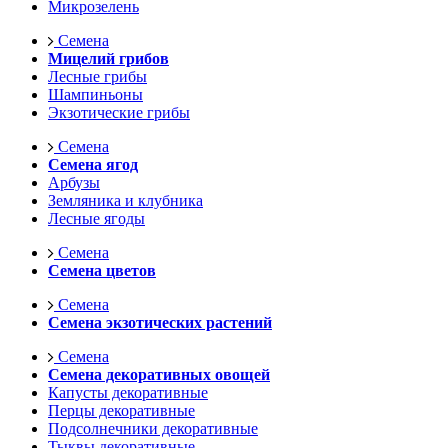
Микрозелень
Семена
Мицелий грибов
Лесные грибы
Шампиньоны
Экзотические грибы
Семена
Семена ягод
Арбузы
Земляника и клубника
Лесные ягоды
Семена
Семена цветов
Семена
Семена экзотических растений
Семена
Семена декоративных овощей
Капусты декоративные
Перцы декоративные
Подсолнечники декоративные
Тыквы декоративные