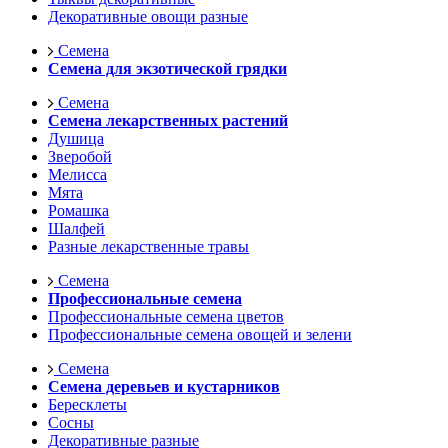
Декоративные овощи разные
Семена
Семена для экзотической грядки
Семена
Семена лекарственных растений
Душица
Зверобой
Мелисса
Мята
Ромашка
Шалфей
Разные лекарственные травы
Семена
Профессиональные семена
Профессиональные семена цветов
Профессиональные семена овощей и зелени
Семена
Семена деревьев и кустарников
Бересклеты
Сосны
Декоративные разные