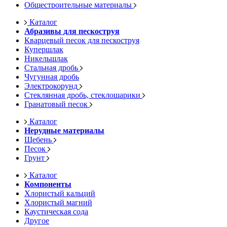
Общестроительные материалы
Каталог
Абразивы для пескоструя
Кварцевый песок для пескоструя
Купершлак
Никельшлак
Стальная дробь
Чугунная дробь
Электрокорунд
Стеклянная дробь, стеклошарики
Гранатовый песок
Каталог
Нерудные материалы
Щебень
Песок
Грунт
Каталог
Компоненты
Хлористый кальций
Хлористый магний
Каустическая сода
Другое