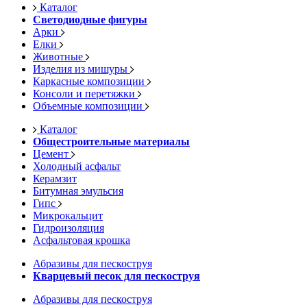
Каталог
Светодиодные фигуры
Арки
Елки
Животные
Изделия из мишуры
Каркасные композиции
Консоли и перетяжки
Объемные композиции
Каталог
Общестроительные материалы
Цемент
Холодный асфальт
Керамзит
Битумная эмульсия
Гипс
Микрокальцит
Гидроизоляция
Асфальтовая крошка
Абразивы для пескоструя
Кварцевый песок для пескоструя
Абразивы для пескоструя