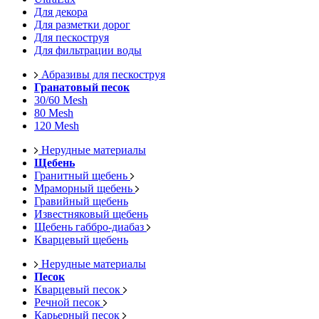
Для декора
Для разметки дорог
Для пескоструя
Для фильтрации воды
Абразивы для пескоструя
Гранатовый песок
30/60 Mesh
80 Mesh
120 Mesh
Нерудные материалы
Щебень
Гранитный щебень
Мраморный щебень
Гравийный щебень
Известняковый щебень
Щебень габбро-диабаз
Кварцевый щебень
Нерудные материалы
Песок
Кварцевый песок
Речной песок
Карьерный песок