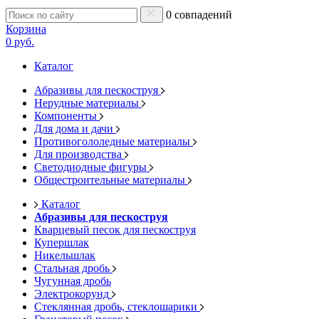
0 совпадений
Корзина
0 руб.
Каталог
Абразивы для пескоструя
Нерудные материалы
Компоненты
Для дома и дачи
Противогололедные материалы
Для производства
Светодиодные фигуры
Общестроительные материалы
Каталог
Абразивы для пескоструя
Кварцевый песок для пескоструя
Купершлак
Никельшлак
Стальная дробь
Чугунная дробь
Электрокорунд
Стеклянная дробь, стеклошарики