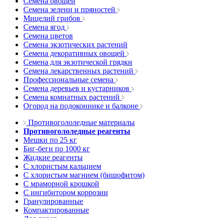
Семена овощей
Семена зелени и пряностей
Мицелий грибов
Семена ягод
Семена цветов
Семена экзотических растений
Семена декоративных овощей
Семена для экзотической грядки
Семена лекарственных растений
Профессиональные семена
Семена деревьев и кустарников
Семена комнатных растений
Огород на подоконнике и балконе
Противогололедные материалы
Противогололедные реагенты
Мешки по 25 кг
Биг-беги по 1000 кг
Жидкие реагенты
С хлористым кальцием
С хлористым магнием (бишофитом)
С мраморной крошкой
С ингибитором коррозии
Гранулированные
Компактированные