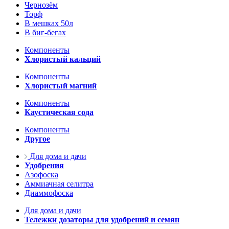
Чернозём
Торф
В мешках 50л
В биг-бегах
Компоненты
Хлористый кальций
Компоненты
Хлористый магний
Компоненты
Каустическая сода
Компоненты
Другое
Для дома и дачи
Удобрения
Азофоска
Аммиачная селитра
Диаммофоска
Для дома и дачи
Тележки дозаторы для удобрений и семян