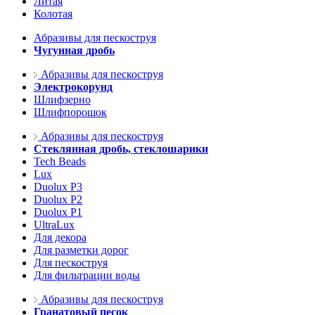
Литая
Колотая
Абразивы для пескоструя
Чугунная дробь
Абразивы для пескоструя
Электрокорунд
Шлифзерно
Шлифпорошок
Абразивы для пескоструя
Стеклянная дробь, стеклошарики
Tech Beads
Lux
Duolux P3
Duolux P2
Duolux P1
UltraLux
Для декора
Для разметки дорог
Для пескоструя
Для фильтрации воды
Абразивы для пескоструя
Гранатовый песок