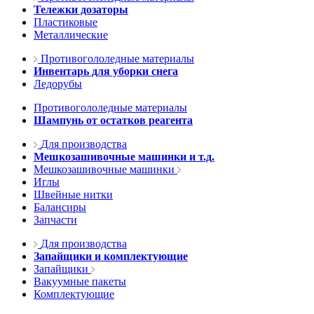
Тележки дозаторы
Пластиковые
Металлические
Противогололедные материалы
Инвентарь для уборки снега
Ледорубы
Противогололедные материалы
Шампунь от остатков реагента
Для производства
Мешкозашивочные машинки и т.д.
Мешкозашивочные машинки
Иглы
Швейные нитки
Балансиры
Запчасти
Для производства
Запайщики и комплектующие
Запайщики
Вакуумные пакеты
Комплектующие