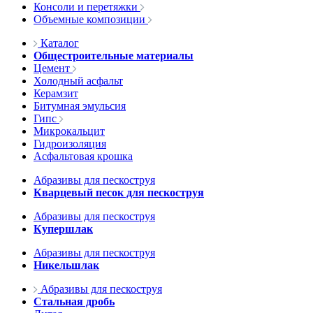
Консоли и перетяжки
Объемные композиции
Каталог
Общестроительные материалы
Цемент
Холодный асфальт
Керамзит
Битумная эмульсия
Гипс
Микрокальцит
Гидроизоляция
Асфальтовая крошка
Абразивы для пескоструя
Кварцевый песок для пескоструя
Абразивы для пескоструя
Купершлак
Абразивы для пескоструя
Никельшлак
Абразивы для пескоструя
Стальная дробь