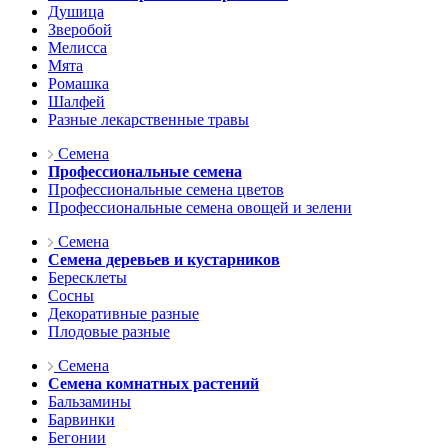
Душица
Зверобой
Мелисса
Мята
Ромашка
Шалфей
Разные лекарственные травы
Семена
Профессиональные семена
Профессиональные семена цветов
Профессиональные семена овощей и зелени
Семена
Семена деревьев и кустарников
Бересклеты
Сосны
Декоративные разные
Плодовые разные
Семена
Семена комнатных растений
Бальзамины
Барвинки
Бегонии