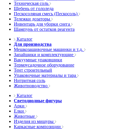
Техническая соль
Щебень от гололеда
Пескосоляная смесь (Пескосоль)
Тележки дозаторы
Инвентарь для уборки снега
Шампунь от остатков реагента
Каталог
Для производства
Мешкозашивочные машинки и т.д.
Запайщики и комплектующие
Вакуумные упаковщики
Термоусадочное оборудование
Тент строительный
Упаковочные материалы и тара
Нитритная соль
Животноводство
Каталог
Светодиодные фигуры
Арки
Елки
Животные
Изделия из мишуры
Каркасные композиции