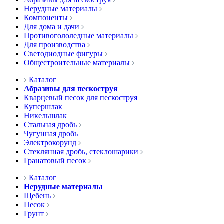
Нерудные материалы
Компоненты
Для дома и дачи
Противогололедные материалы
Для производства
Светодиодные фигуры
Общестроительные материалы
Каталог
Абразивы для пескоструя
Кварцевый песок для пескоструя
Купершлак
Никельшлак
Стальная дробь
Чугунная дробь
Электрокорунд
Стеклянная дробь, стеклошарики
Гранатовый песок
Каталог
Нерудные материалы
Щебень
Песок
Грунт