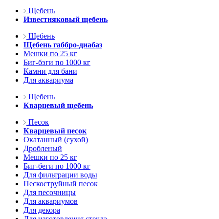
Щебень
Известняковый щебень
Щебень
Щебень габбро-диабаз
Мешки по 25 кг
Биг-бэги по 1000 кг
Камни для бани
Для аквариума
Щебень
Кварцевый щебень
Песок
Кварцевый песок
Окатанный (сухой)
Дробленый
Мешки по 25 кг
Биг-беги по 1000 кг
Для фильтрации воды
Пескоструйный песок
Для песочницы
Для аквариумов
Для декора
Для изготовления стекла