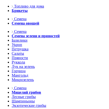
Топливо для дома
Брикеты
Семена
Семена овощей
Семена
Семена зелени и пряностей
Базилики
Укроп
Петрушка
Салаты
Пряности
Руккола
Лук на зелень
Горчица
Мангольд
Микрозелень
Семена
Мицелий грибов
Лесные грибы
Шампиньоны
Экзотические грибы