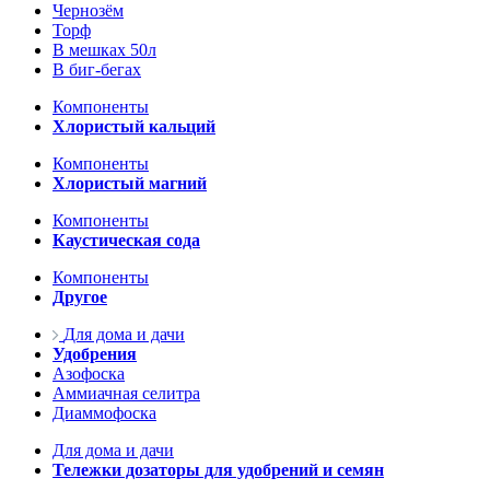
Чернозём
Торф
В мешках 50л
В биг-бегах
Компоненты
Хлористый кальций
Компоненты
Хлористый магний
Компоненты
Каустическая сода
Компоненты
Другое
Для дома и дачи
Удобрения
Азофоска
Аммиачная селитра
Диаммофоска
Для дома и дачи
Тележки дозаторы для удобрений и семян