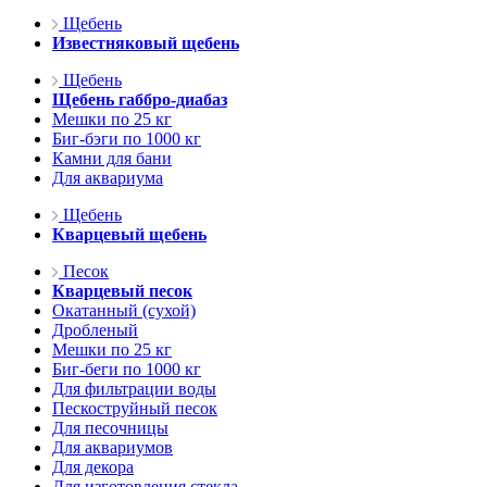
Щебень
Известняковый щебень
Щебень
Щебень габбро-диабаз
Мешки по 25 кг
Биг-бэги по 1000 кг
Камни для бани
Для аквариума
Щебень
Кварцевый щебень
Песок
Кварцевый песок
Окатанный (сухой)
Дробленый
Мешки по 25 кг
Биг-беги по 1000 кг
Для фильтрации воды
Пескоструйный песок
Для песочницы
Для аквариумов
Для декора
Для изготовления стекла