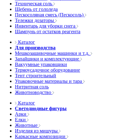
Техническая соль
Щебень от гололеда
Пескосоляная смесь (Пескосоль)
Тележки дозаторы
Инвентарь для уборки снега
Шампунь от остатков реагента
Каталог
Для производства
Мешкозашивочные машинки и т.д.
Запайщики и комплектующие
Вакуумные упаковщики
Термоусадочное оборудование
Тент строительный
Упаковочные материалы и тара
Нитритная соль
Животноводство
Каталог
Светодиодные фигуры
Арки
Елки
Животные
Изделия из мишуры
Каркасные композиции