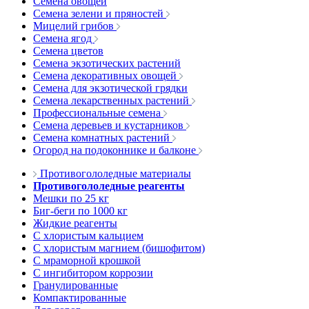
Семена овощей
Семена зелени и пряностей
Мицелий грибов
Семена ягод
Семена цветов
Семена экзотических растений
Семена декоративных овощей
Семена для экзотической грядки
Семена лекарственных растений
Профессиональные семена
Семена деревьев и кустарников
Семена комнатных растений
Огород на подоконнике и балконе
Противогололедные материалы
Противогололедные реагенты
Мешки по 25 кг
Биг-беги по 1000 кг
Жидкие реагенты
С хлористым кальцием
С хлористым магнием (бишофитом)
С мраморной крошкой
С ингибитором коррозии
Гранулированные
Компактированные