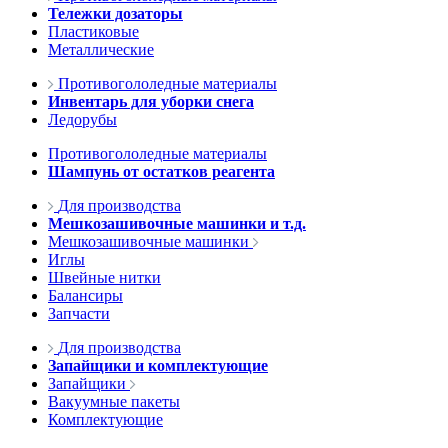
Тележки дозаторы
Пластиковые
Металлические
Противогололедные материалы
Инвентарь для уборки снега
Ледорубы
Противогололедные материалы
Шампунь от остатков реагента
Для производства
Мешкозашивочные машинки и т.д.
Мешкозашивочные машинки
Иглы
Швейные нитки
Балансиры
Запчасти
Для производства
Запайщики и комплектующие
Запайщики
Вакуумные пакеты
Комплектующие