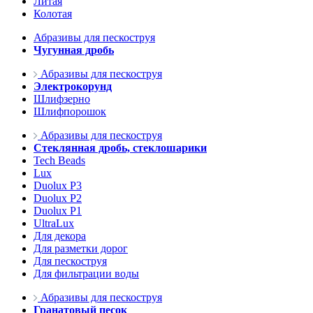
Литая
Колотая
Абразивы для пескоструя
Чугунная дробь
Абразивы для пескоструя
Электрокорунд
Шлифзерно
Шлифпорошок
Абразивы для пескоструя
Стеклянная дробь, стеклошарики
Tech Beads
Lux
Duolux P3
Duolux P2
Duolux P1
UltraLux
Для декора
Для разметки дорог
Для пескоструя
Для фильтрации воды
Абразивы для пескоструя
Гранатовый песок