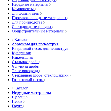
Нерудные материалы
Компоненты
Для дома и дачи
Противогололедные материалы
Для производства
Светодиодные фигуры
Общестроительные материалы
Каталог
Абразивы для пескоструя
Кварцевый песок для пескоструя
Купершлак
Никельшлак
Стальная дробь
Чугунная дробь
Электрокорунд
Стеклянная дробь, стеклошарики
Гранатовый песок
Каталог
Нерудные материалы
Щебень
Песок
Грунт