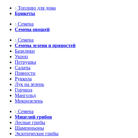
Топливо для дома
Брикеты
Семена
Семена овощей
Семена
Семена зелени и пряностей
Базилики
Укроп
Петрушка
Салаты
Пряности
Руккола
Лук на зелень
Горчица
Мангольд
Микрозелень
Семена
Мицелий грибов
Лесные грибы
Шампиньоны
Экзотические грибы