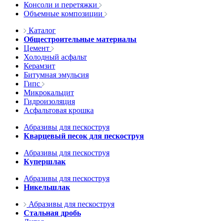
Консоли и перетяжки
Объемные композиции
Каталог
Общестроительные материалы
Цемент
Холодный асфальт
Керамзит
Битумная эмульсия
Гипс
Микрокальцит
Гидроизоляция
Асфальтовая крошка
Абразивы для пескоструя
Кварцевый песок для пескоструя
Абразивы для пескоструя
Купершлак
Абразивы для пескоструя
Никельшлак
Абразивы для пескоструя
Стальная дробь