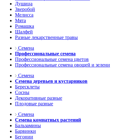
Душица
Зверобой
Мелисса
Мята
Ромашка
Шалфей
Разные лекарственные травы
Семена
Профессиональные семена
Профессиональные семена цветов
Профессиональные семена овощей и зелени
Семена
Семена деревьев и кустарников
Бересклеты
Сосны
Декоративные разные
Плодовые разные
Семена
Семена комнатных растений
Бальзамины
Барвинки
Бегонии