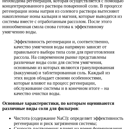
необходима регенерация, которая осуществляется с помощью
концентрированного раствора поваренной соли. В процессе
регенерации ионы натрия из солевого раствора вытесняют
накопленные ионы кальция и магния, которые выводятся из
системы вместе с отработанным рассолом. После этого
ионообменная смола снова готова к эффективному
умягчению воды.
Эффективность регенерации и, соответственно,
качество умягчения воды напрямую зависят от
правильного выбора типа соли для приготовления
рассола. На современном рынке представлены
различные виды соли для систем умягчения,
основными из которых являются гранулированная
(вакуумная) и таблетированная соль. Каждый из
этих видов обладает своими особенностями,
которые влияют на процесс регенерации,
обслуживание системы и в конечном итоге – на
качество очистки воды.
Основные характеристики, по которым оцениваются
различные виды соли для фильтров
:
Чистота (содержание NaCl): определяет эффективность
регенерации и риск загрязнения системы;
Скорость растворения: влияет на время формирования