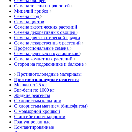
Семена овощей
Семена зелени и пряностей
Мицелий грибов
Семена ягод
Семена цветов
Семена экзотических растений
Семена декоративных овощей
Семена для экзотической грядки
Семена лекарственных растений
Профессиональные семена
Семена деревьев и кустарников
Семена комнатных растений
Огород на подоконнике и балконе
Противогололедные материалы
Противогололедные реагенты
Мешки по 25 кг
Биг-беги по 1000 кг
Жидкие реагенты
С хлористым кальцием
С хлористым магнием (бишофитом)
С мраморной крошкой
С ингибитором коррозии
Гранулированные
Компактированные