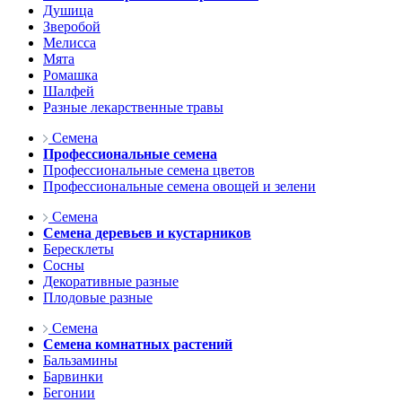
Душица
Зверобой
Мелисса
Мята
Ромашка
Шалфей
Разные лекарственные травы
Семена
Профессиональные семена
Профессиональные семена цветов
Профессиональные семена овощей и зелени
Семена
Семена деревьев и кустарников
Бересклеты
Сосны
Декоративные разные
Плодовые разные
Семена
Семена комнатных растений
Бальзамины
Барвинки
Бегонии