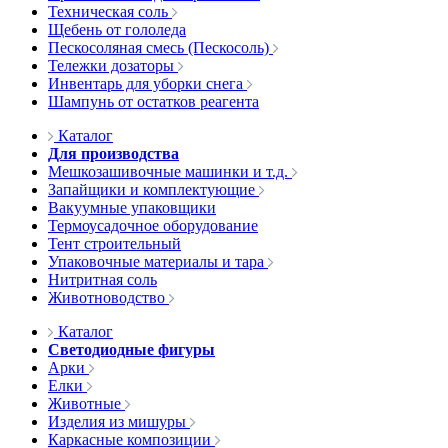
Техническая соль
Щебень от гололеда
Пескосоляная смесь (Пескосоль)
Тележки дозаторы
Инвентарь для уборки снега
Шампунь от остатков реагента
Каталог
Для производства
Мешкозашивочные машинки и т.д.
Запайщики и комплектующие
Вакуумные упаковщики
Термоусадочное оборудование
Тент строительный
Упаковочные материалы и тара
Нитритная соль
Животноводство
Каталог
Светодиодные фигуры
Арки
Елки
Животные
Изделия из мишуры
Каркасные композиции