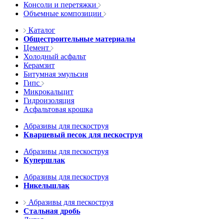
Консоли и перетяжки
Объемные композиции
Каталог
Общестроительные материалы
Цемент
Холодный асфальт
Керамзит
Битумная эмульсия
Гипс
Микрокальцит
Гидроизоляция
Асфальтовая крошка
Абразивы для пескоструя
Кварцевый песок для пескоструя
Абразивы для пескоструя
Купершлак
Абразивы для пескоструя
Никельшлак
Абразивы для пескоструя
Стальная дробь