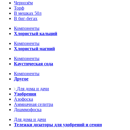
Чернозём
Торф
В мешках 50л
В биг-бегах
Компоненты
Хлористый кальций
Компоненты
Хлористый магний
Компоненты
Каустическая сода
Компоненты
Другое
Для дома и дачи
Удобрения
Азофоска
Аммиачная селитра
Диаммофоска
Для дома и дачи
Тележки дозаторы для удобрений и семян