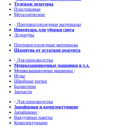
Тележки дозаторы
Пластиковые
Металлические
Противогололедные материалы
Инвентарь для уборки снега
Ледорубы
Противогололедные материалы
Шампунь от остатков реагента
Для производства
Мешкозашивочные машинки и т.д.
Мешкозашивочные машинки
Иглы
Швейные нитки
Балансиры
Запчасти
Для производства
Запайщики и комплектующие
Запайщики
Вакуумные пакеты
Комплектующие