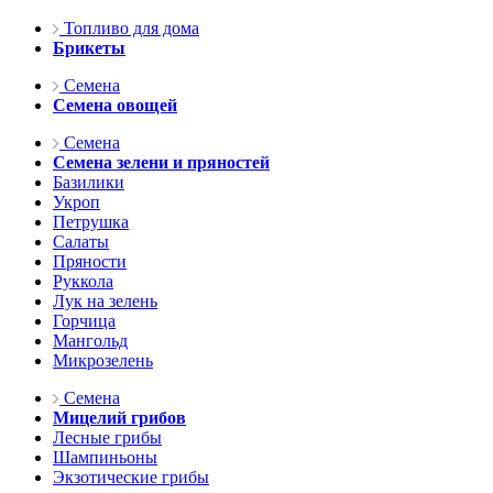
Топливо для дома
Брикеты
Семена
Семена овощей
Семена
Семена зелени и пряностей
Базилики
Укроп
Петрушка
Салаты
Пряности
Руккола
Лук на зелень
Горчица
Мангольд
Микрозелень
Семена
Мицелий грибов
Лесные грибы
Шампиньоны
Экзотические грибы