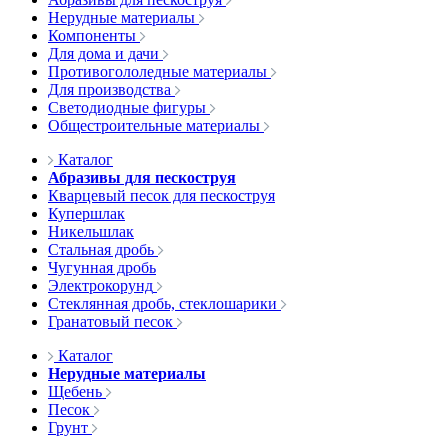
Нерудные материалы
Компоненты
Для дома и дачи
Противогололедные материалы
Для производства
Светодиодные фигуры
Общестроительные материалы
Каталог
Абразивы для пескоструя
Кварцевый песок для пескоструя
Купершлак
Никельшлак
Стальная дробь
Чугунная дробь
Электрокорунд
Стеклянная дробь, стеклошарики
Гранатовый песок
Каталог
Нерудные материалы
Щебень
Песок
Грунт