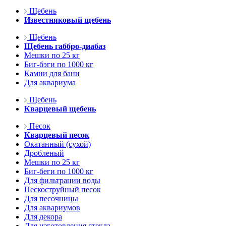
Щебень
Известняковый щебень
Щебень
Щебень габбро-диабаз
Мешки по 25 кг
Биг-бэги по 1000 кг
Камни для бани
Для аквариума
Щебень
Кварцевый щебень
Песок
Кварцевый песок
Окатанный (сухой)
Дробленый
Мешки по 25 кг
Биг-беги по 1000 кг
Для фильтрации воды
Пескоструйный песок
Для песочницы
Для аквариумов
Для декора
Для изготовления стекла