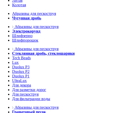
Литая
Колотая
Абразивы для пескоструя
Чугунная дробь
Абразивы для пескоструя
Электрокорунд
Шлифзерно
Шлифпорошок
Абразивы для пескоструя
Стеклянная дробь, стеклошарики
Tech Beads
Lux
Duolux P3
Duolux P2
Duolux P1
UltraLux
Для декора
Для разметки дорог
Для пескоструя
Для фильтрации воды
Абразивы для пескоструя
Гранатовый песок