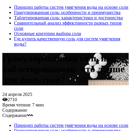
Принцип работы систем умягчения воды на основе соли
Гранулированная соль: особенности и преимущества
Таблетированная соль: характеристики и достоинства
Сравнительный анализ эффективности разных типов
соли
Основные критерии выбора соли
Где купить качественную соль для систем умягчения
воды?
Гранулированная соль или
таблетированная: что лучше
для фильтров?
24 апреля 2025
2710
Время чтения:
7 мин
Содержание
Содержание
Принцип работы систем умягчения воды на основе соли
Гранулированная соль: особенности и преимущества