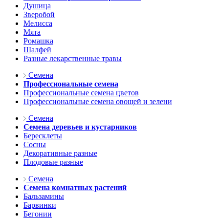
Душица
Зверобой
Мелисса
Мята
Ромашка
Шалфей
Разные лекарственные травы
Семена
Профессиональные семена
Профессиональные семена цветов
Профессиональные семена овощей и зелени
Семена
Семена деревьев и кустарников
Бересклеты
Сосны
Декоративные разные
Плодовые разные
Семена
Семена комнатных растений
Бальзамины
Барвинки
Бегонии