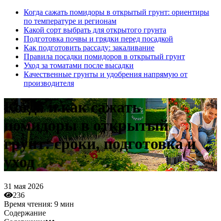
Когда сажать помидоры в открытый грунт: ориентиры
по температуре и регионам
Какой сорт выбрать для открытого грунта
Подготовка почвы и грядки перед посадкой
Как подготовить рассаду: закаливание
Правила посадки помидоров в открытый грунт
Уход за томатами после высадки
Качественные грунты и удобрения напрямую от
производителя
Когда и как сажать
помидоры в открытый
грунт: сроки, подготовка и
уход
31 мая 2026
236
Время чтения:
9 мин
Содержание