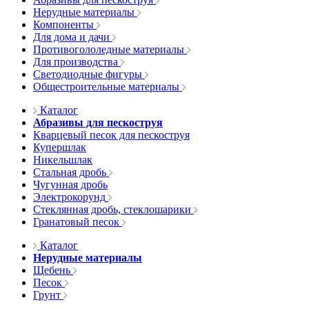
Нерудные материалы
Компоненты
Для дома и дачи
Противогололедные материалы
Для производства
Светодиодные фигуры
Общестроительные материалы
Каталог
Абразивы для пескоструя
Кварцевый песок для пескоструя
Купершлак
Никельшлак
Стальная дробь
Чугунная дробь
Электрокорунд
Стеклянная дробь, стеклошарики
Гранатовый песок
Каталог
Нерудные материалы
Щебень
Песок
Грунт