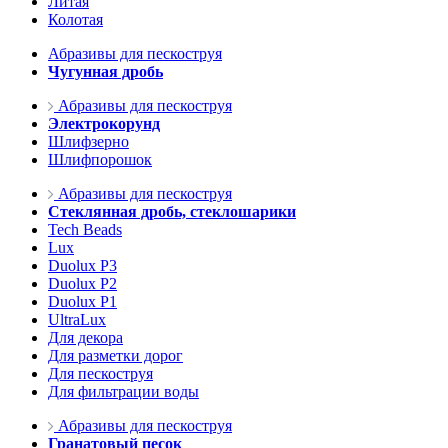
Литая
Колотая
Абразивы для пескоструя
Чугунная дробь
Абразивы для пескоструя
Электрокорунд
Шлифзерно
Шлифпорошок
Абразивы для пескоструя
Стеклянная дробь, стеклошарики
Tech Beads
Lux
Duolux P3
Duolux P2
Duolux P1
UltraLux
Для декора
Для разметки дорог
Для пескоструя
Для фильтрации воды
Абразивы для пескоструя
Гранатовый песок