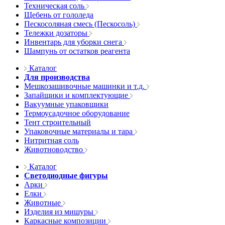
Техническая соль
Щебень от гололеда
Пескосоляная смесь (Пескосоль)
Тележки дозаторы
Инвентарь для уборки снега
Шампунь от остатков реагента
Каталог
Для производства
Мешкозашивочные машинки и т.д.
Запайщики и комплектующие
Вакуумные упаковщики
Термоусадочное оборудование
Тент строительный
Упаковочные материалы и тара
Нитритная соль
Животноводство
Каталог
Светодиодные фигуры
Арки
Елки
Животные
Изделия из мишуры
Каркасные композиции