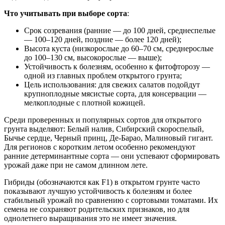
Что учитывать при выборе сорта
:
Срок созревания (ранние — до 100 дней, среднеспелые
— 100–120 дней, поздние — более 120 дней);
Высота куста (низкорослые до 60–70 см, среднерослые
до 100–130 см, высокорослые — выше);
Устойчивость к болезням, особенно к фитофторозу —
одной из главных проблем открытого грунта;
Цель использования: для свежих салатов подойдут
крупноплодные мясистые сорта, для консервации —
мелкоплодные с плотной кожицей.
Среди проверенных и популярных сортов для открытого
грунта выделяют: Белый налив, Сибирский скороспелый,
Бычье сердце, Черный принц, Де-Барао, Малиновый гигант.
Для регионов с коротким летом особенно рекомендуют
ранние детерминантные сорта — они успевают сформировать
урожай даже при не самом длинном лете.
Гибриды (обозначаются как F1) в открытом грунте часто
показывают лучшую устойчивость к болезням и более
стабильный урожай по сравнению с сортовыми томатами. Их
семена не сохраняют родительских признаков, но для
однолетнего выращивания это не имеет значения.