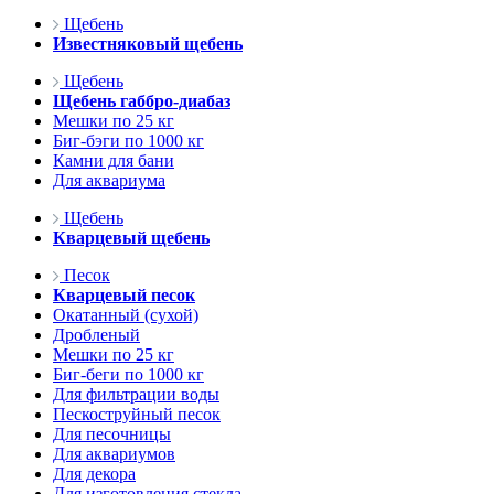
Щебень
Известняковый щебень
Щебень
Щебень габбро-диабаз
Мешки по 25 кг
Биг-бэги по 1000 кг
Камни для бани
Для аквариума
Щебень
Кварцевый щебень
Песок
Кварцевый песок
Окатанный (сухой)
Дробленый
Мешки по 25 кг
Биг-беги по 1000 кг
Для фильтрации воды
Пескоструйный песок
Для песочницы
Для аквариумов
Для декора
Для изготовления стекла