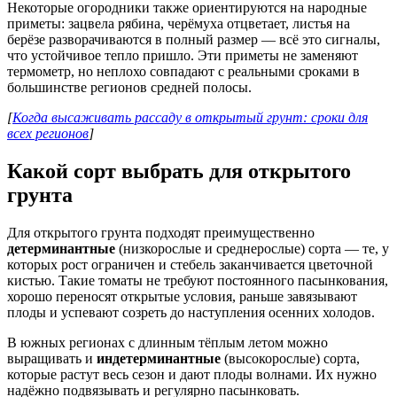
Некоторые огородники также ориентируются на народные
приметы: зацвела рябина, черёмуха отцветает, листья на
берёзе разворачиваются в полный размер — всё это сигналы,
что устойчивое тепло пришло. Эти приметы не заменяют
термометр, но неплохо совпадают с реальными сроками в
большинстве регионов средней полосы.
[
Когда высаживать рассаду в открытый грунт: сроки для
всех регионов
]
Какой сорт выбрать для открытого
грунта
Для открытого грунта подходят преимущественно
детерминантные
(низкорослые и среднерослые) сорта — те, у
которых рост ограничен и стебель заканчивается цветочной
кистью. Такие томаты не требуют постоянного пасынкования,
хорошо переносят открытые условия, раньше завязывают
плоды и успевают созреть до наступления осенних холодов.
В южных регионах с длинным тёплым летом можно
выращивать и
индетерминантные
(высокорослые) сорта,
которые растут весь сезон и дают плоды волнами. Их нужно
надёжно подвязывать и регулярно пасынковать.