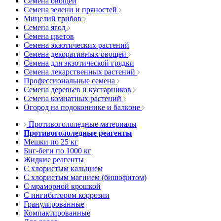
Семена овощей
Семена зелени и пряностей
Мицелий грибов
Семена ягод
Семена цветов
Семена экзотических растений
Семена декоративных овощей
Семена для экзотической грядки
Семена лекарственных растений
Профессиональные семена
Семена деревьев и кустарников
Семена комнатных растений
Огород на подоконнике и балконе
Противогололедные материалы
Противогололедные реагенты
Мешки по 25 кг
Биг-беги по 1000 кг
Жидкие реагенты
С хлористым кальцием
С хлористым магнием (бишофитом)
С мраморной крошкой
С ингибитором коррозии
Гранулированные
Компактированные