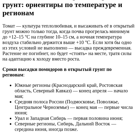
грунт: ориентиры по температуре и
регионам
Томат — культура теплолюбивая, и высаживать её в открытый
грунт можно только тогда, когда почва прогрелась минимум
до +12–15 °C на глубине 10–15 см, а ночная температура
воздуха стабильно держится выше +10 °C. Если хотя бы одно
из этих условий не выполнено — высадка преждевременная.
Растение не погибнет, но будет «стоять» на месте, тратя силы
на адаптацию к холоду вместо роста.
Сроки высадки помидоров в открытый грунт по
регионам
:
Южные регионы (Краснодарский край, Ростовская
область, Северный Кавказ) — конец апреля — начало
мая;
Средняя полоса России (Подмосковье, Поволжье,
Центральное Черноземье) — конец мая — первые числа
июня;
Урал и Западная Сибирь — первая половина июня;
Северные регионы, Сибирь, Дальний Восток —
середина июня, иногда позже.