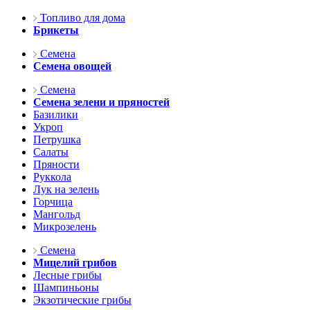
Топливо для дома
Брикеты
Семена
Семена овощей
Семена
Семена зелени и пряностей
Базилики
Укроп
Петрушка
Салаты
Пряности
Руккола
Лук на зелень
Горчица
Мангольд
Микрозелень
Семена
Мицелий грибов
Лесные грибы
Шампиньоны
Экзотические грибы