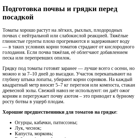
Подготовка почвы и грядки перед
посадкой
Томаты хорошо растут на лёгких, рыхлых, плодородных
почвах с нейтральной или слабокислой реакцией. Тяжёлые
глинистые грунты плохо прогреваются и задерживают воду
— в таких условиях корни томатов страдают от кислородного
голодания. Если почва тяжёлая, её облегчают добавлением
песка или перепревших опилок.
Грядку под томаты готовят заранее — лучше всего с осени, но
можно и за 7–10 дней до высадки. Участок перекапывают на
глубину штыка лопаты, убирают корни сорняков. На каждый
квадратный метр вносят 5–7 кг перегноя или компоста, стакан
древесной золы. Свежий навоз не используют: он даёт ожог
корням и перегружает почву азотом – это приводит к бурному
росту ботвы в ущерб плодам.
Хорошие предшественники для томатов на грядке
:
Огурцы, кабачки, патиссоны;
Лук, чеснок;
Капуста, морковь;