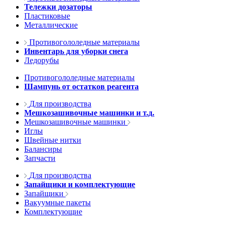
Тележки дозаторы
Пластиковые
Металлические
Противогололедные материалы
Инвентарь для уборки снега
Ледорубы
Противогололедные материалы
Шампунь от остатков реагента
Для производства
Мешкозашивочные машинки и т.д.
Мешкозашивочные машинки
Иглы
Швейные нитки
Балансиры
Запчасти
Для производства
Запайщики и комплектующие
Запайщики
Вакуумные пакеты
Комплектующие