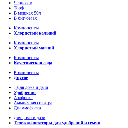
Чернозём
Торф
В мешках 50л
В биг-бегах
Компоненты
Хлористый кальций
Компоненты
Хлористый магний
Компоненты
Каустическая сода
Компоненты
Другое
Для дома и дачи
Удобрения
Азофоска
Аммиачная селитра
Диаммофоска
Для дома и дачи
Тележки дозаторы для удобрений и семян