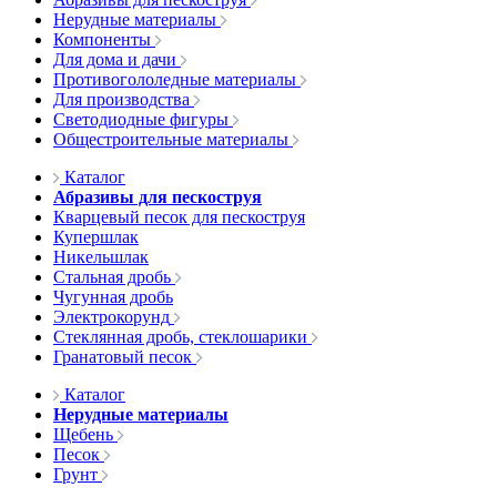
Нерудные материалы
Компоненты
Для дома и дачи
Противогололедные материалы
Для производства
Светодиодные фигуры
Общестроительные материалы
Каталог
Абразивы для пескоструя
Кварцевый песок для пескоструя
Купершлак
Никельшлак
Стальная дробь
Чугунная дробь
Электрокорунд
Стеклянная дробь, стеклошарики
Гранатовый песок
Каталог
Нерудные материалы
Щебень
Песок
Грунт