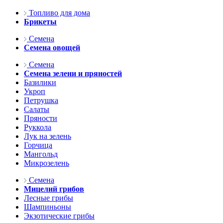
Топливо для дома
Брикеты
Семена
Семена овощей
Семена
Семена зелени и пряностей
Базилики
Укроп
Петрушка
Салаты
Пряности
Руккола
Лук на зелень
Горчица
Мангольд
Микрозелень
Семена
Мицелий грибов
Лесные грибы
Шампиньоны
Экзотические грибы