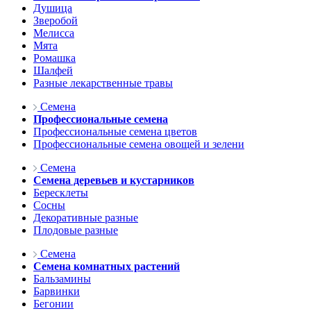
Душица
Зверобой
Мелисса
Мята
Ромашка
Шалфей
Разные лекарственные травы
Семена
Профессиональные семена
Профессиональные семена цветов
Профессиональные семена овощей и зелени
Семена
Семена деревьев и кустарников
Бересклеты
Сосны
Декоративные разные
Плодовые разные
Семена
Семена комнатных растений
Бальзамины
Барвинки
Бегонии