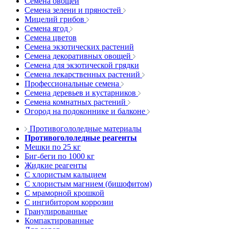
Семена овощей
Семена зелени и пряностей
Мицелий грибов
Семена ягод
Семена цветов
Семена экзотических растений
Семена декоративных овощей
Семена для экзотической грядки
Семена лекарственных растений
Профессиональные семена
Семена деревьев и кустарников
Семена комнатных растений
Огород на подоконнике и балконе
Противогололедные материалы
Противогололедные реагенты
Мешки по 25 кг
Биг-беги по 1000 кг
Жидкие реагенты
С хлористым кальцием
С хлористым магнием (бишофитом)
С мраморной крошкой
С ингибитором коррозии
Гранулированные
Компактированные