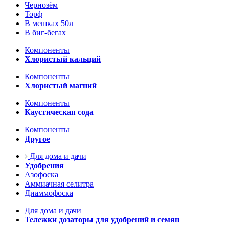
Чернозём
Торф
В мешках 50л
В биг-бегах
Компоненты
Хлористый кальций
Компоненты
Хлористый магний
Компоненты
Каустическая сода
Компоненты
Другое
Для дома и дачи
Удобрения
Азофоска
Аммиачная селитра
Диаммофоска
Для дома и дачи
Тележки дозаторы для удобрений и семян