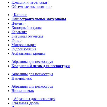
Консоли и перетяжки
Объемные композиции
Каталог
Общестроительные материалы
Цемент
Холодный асфальт
Керамзит
Битумная эмульсия
Гипс
Микрокальцит
Гидроизоляция
Асфальтовая крошка
Абразивы для пескоструя
Кварцевый песок для пескоструя
Абразивы для пескоструя
Купершлак
Абразивы для пескоструя
Никельшлак
Абразивы для пескоструя
Стальная дробь