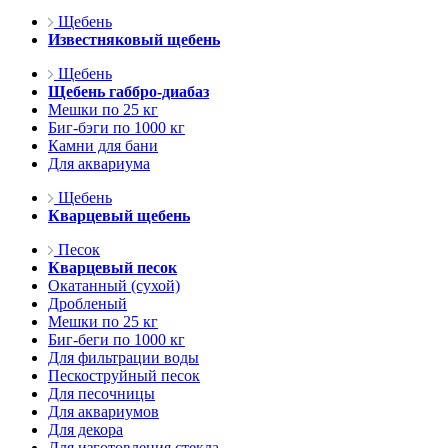
Щебень
Известняковый щебень
Щебень
Щебень габбро-диабаз
Мешки по 25 кг
Биг-бэги по 1000 кг
Камни для бани
Для аквариума
Щебень
Кварцевый щебень
Песок
Кварцевый песок
Окатанный (сухой)
Дробленый
Мешки по 25 кг
Биг-беги по 1000 кг
Для фильтрации воды
Пескоструйный песок
Для песочницы
Для аквариумов
Для декора
Для изготовления стекла