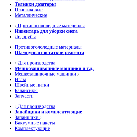
Тележки дозаторы
Пластиковые
Металлические
Противогололедные материалы
Инвентарь для уборки снега
Ледорубы
Противогололедные материалы
Шампунь от остатков реагента
Для производства
Мешкозашивочные машинки и т.д.
Мешкозашивочные машинки
Иглы
Швейные нитки
Балансиры
Запчасти
Для производства
Запайщики и комплектующие
Запайщики
Вакуумные пакеты
Комплектующие