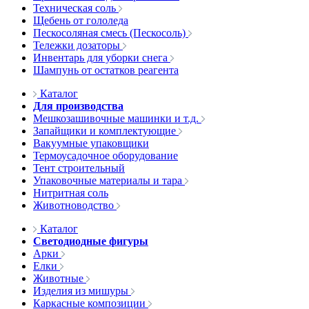
Техническая соль
Щебень от гололеда
Пескосоляная смесь (Пескосоль)
Тележки дозаторы
Инвентарь для уборки снега
Шампунь от остатков реагента
Каталог
Для производства
Мешкозашивочные машинки и т.д.
Запайщики и комплектующие
Вакуумные упаковщики
Термоусадочное оборудование
Тент строительный
Упаковочные материалы и тара
Нитритная соль
Животноводство
Каталог
Светодиодные фигуры
Арки
Елки
Животные
Изделия из мишуры
Каркасные композиции