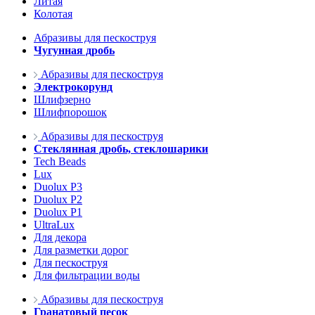
Литая
Колотая
Абразивы для пескоструя
Чугунная дробь
Абразивы для пескоструя
Электрокорунд
Шлифзерно
Шлифпорошок
Абразивы для пескоструя
Стеклянная дробь, стеклошарики
Tech Beads
Lux
Duolux P3
Duolux P2
Duolux P1
UltraLux
Для декора
Для разметки дорог
Для пескоструя
Для фильтрации воды
Абразивы для пескоструя
Гранатовый песок