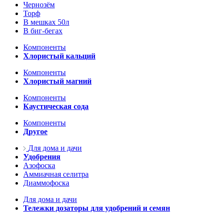
Чернозём
Торф
В мешках 50л
В биг-бегах
Компоненты
Хлористый кальций
Компоненты
Хлористый магний
Компоненты
Каустическая сода
Компоненты
Другое
Для дома и дачи
Удобрения
Азофоска
Аммиачная селитра
Диаммофоска
Для дома и дачи
Тележки дозаторы для удобрений и семян