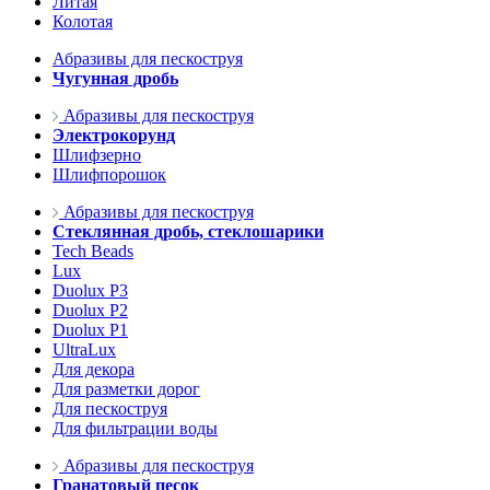
Литая
Колотая
Абразивы для пескоструя
Чугунная дробь
Абразивы для пескоструя
Электрокорунд
Шлифзерно
Шлифпорошок
Абразивы для пескоструя
Стеклянная дробь, стеклошарики
Tech Beads
Lux
Duolux P3
Duolux P2
Duolux P1
UltraLux
Для декора
Для разметки дорог
Для пескоструя
Для фильтрации воды
Абразивы для пескоструя
Гранатовый песок