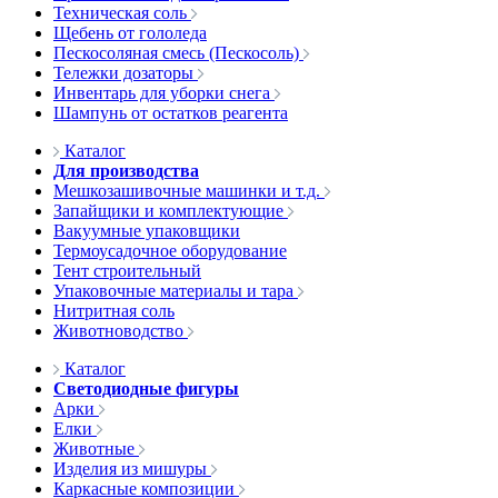
Техническая соль
Щебень от гололеда
Пескосоляная смесь (Пескосоль)
Тележки дозаторы
Инвентарь для уборки снега
Шампунь от остатков реагента
Каталог
Для производства
Мешкозашивочные машинки и т.д.
Запайщики и комплектующие
Вакуумные упаковщики
Термоусадочное оборудование
Тент строительный
Упаковочные материалы и тара
Нитритная соль
Животноводство
Каталог
Светодиодные фигуры
Арки
Елки
Животные
Изделия из мишуры
Каркасные композиции