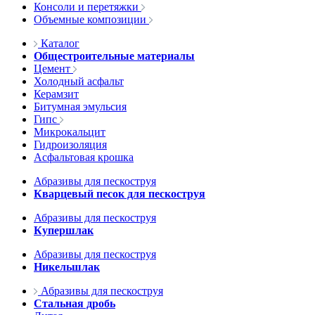
Консоли и перетяжки
Объемные композиции
Каталог
Общестроительные материалы
Цемент
Холодный асфальт
Керамзит
Битумная эмульсия
Гипс
Микрокальцит
Гидроизоляция
Асфальтовая крошка
Абразивы для пескоструя
Кварцевый песок для пескоструя
Абразивы для пескоструя
Купершлак
Абразивы для пескоструя
Никельшлак
Абразивы для пескоструя
Стальная дробь