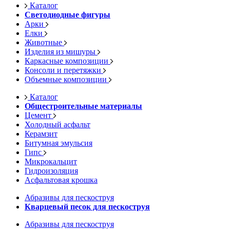
Каталог
Светодиодные фигуры
Арки
Елки
Животные
Изделия из мишуры
Каркасные композиции
Консоли и перетяжки
Объемные композиции
Каталог
Общестроительные материалы
Цемент
Холодный асфальт
Керамзит
Битумная эмульсия
Гипс
Микрокальцит
Гидроизоляция
Асфальтовая крошка
Абразивы для пескоструя
Кварцевый песок для пескоструя
Абразивы для пескоструя