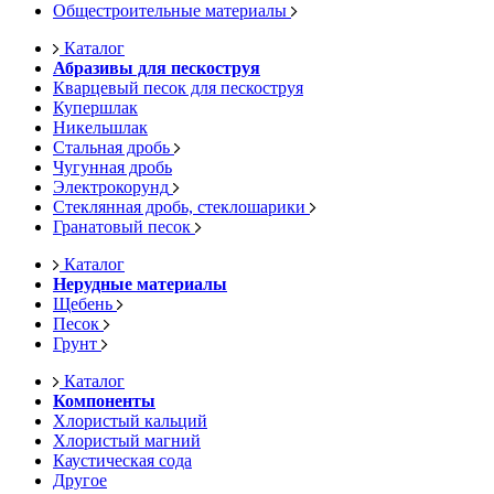
Общестроительные материалы
Каталог
Абразивы для пескоструя
Кварцевый песок для пескоструя
Купершлак
Никельшлак
Стальная дробь
Чугунная дробь
Электрокорунд
Стеклянная дробь, стеклошарики
Гранатовый песок
Каталог
Нерудные материалы
Щебень
Песок
Грунт
Каталог
Компоненты
Хлористый кальций
Хлористый магний
Каустическая сода
Другое