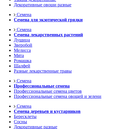
Декоративные овощи разные
Семена
Семена для экзотической грядки
Семена
Семена лекарственных растений
Душица
Зверобой
Мелисса
Мята
Ромашка
Шалфей
Разные лекарственные травы
Семена
Профессиональные семена
Профессиональные семена цветов
Профессиональные семена овощей и зелени
Семена
Семена деревьев и кустарников
Бересклеты
Сосны
Декоративные разные