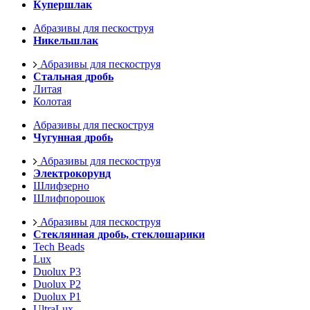
Купершлак
Абразивы для пескоструя
Никельшлак
Абразивы для пескоструя
Стальная дробь
Литая
Колотая
Абразивы для пескоструя
Чугунная дробь
Абразивы для пескоструя
Электрокорунд
Шлифзерно
Шлифпорошок
Абразивы для пескоструя
Стеклянная дробь, стеклошарики
Tech Beads
Lux
Duolux P3
Duolux P2
Duolux P1
UltraLux