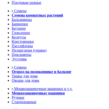
Плодовые разные
Семена
Семена комнатных растений
Бальзамины
Барвинки
Бегонии
Глоксинии
Колеусы
Крестовники
Пассифлоры
Пеларгонии (герань)
Цикламены
Эустомы
Семена
Огород на подоконнике и балконе
Травы для дома
Овощи для дома
Мешкозашивочные машинки и т.д.
Мешкозашивочные машинки
Ручные
Стационарные