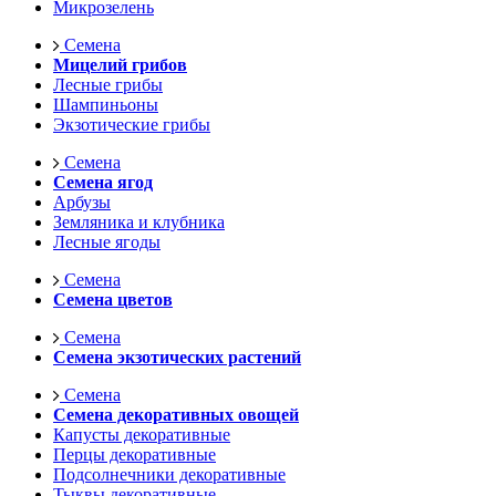
Микрозелень
Семена
Мицелий грибов
Лесные грибы
Шампиньоны
Экзотические грибы
Семена
Семена ягод
Арбузы
Земляника и клубника
Лесные ягоды
Семена
Семена цветов
Семена
Семена экзотических растений
Семена
Семена декоративных овощей
Капусты декоративные
Перцы декоративные
Подсолнечники декоративные
Тыквы декоративные