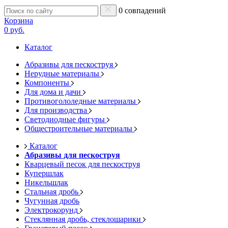
0 совпадений
Корзина
0 руб.
Каталог
Абразивы для пескоструя
Нерудные материалы
Компоненты
Для дома и дачи
Противогололедные материалы
Для производства
Светодиодные фигуры
Общестроительные материалы
Каталог
Абразивы для пескоструя
Кварцевый песок для пескоструя
Купершлак
Никельшлак
Стальная дробь
Чугунная дробь
Электрокорунд
Стеклянная дробь, стеклошарики