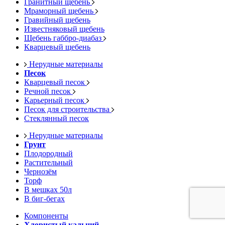
Гранитный щебень
Мраморный щебень
Гравийный щебень
Известняковый щебень
Щебень габбро-диабаз
Кварцевый щебень
Нерудные материалы
Песок
Кварцевый песок
Речной песок
Карьерный песок
Песок для строительства
Стеклянный песок
Нерудные материалы
Грунт
Плодородный
Растительный
Чернозём
Торф
В мешках 50л
В биг-бегах
Компоненты
Хлористый кальций