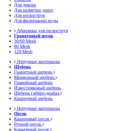
Для декора
Для разметки дорог
Для пескоструя
Для фильтрации воды
Абразивы для пескоструя
Гранатовый песок
30/60 Mesh
80 Mesh
120 Mesh
Нерудные материалы
Щебень
Гранитный щебень
Мраморный щебень
Гравийный щебень
Известняковый щебень
Щебень габбро-диабаз
Кварцевый щебень
Нерудные материалы
Песок
Кварцевый песок
Речной песок
Карьерный песок