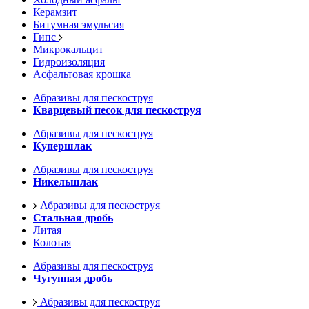
Керамзит
Битумная эмульсия
Гипс
Микрокальцит
Гидроизоляция
Асфальтовая крошка
Абразивы для пескоструя
Кварцевый песок для пескоструя
Абразивы для пескоструя
Купершлак
Абразивы для пескоструя
Никельшлак
Абразивы для пескоструя
Стальная дробь
Литая
Колотая
Абразивы для пескоструя
Чугунная дробь
Абразивы для пескоструя