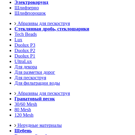
Электрокорунд
Шлифзерно
Шлифпорошок
Абразивы для пескоструя
Стеклянная дробь, стеклошарики
Tech Beads
Lux
Duolux P3
Duolux P2
Duolux P1
UltraLux
Для декора
Для разметки дорог
Для пескоструя
Для фильтрации воды
Абразивы для пескоструя
Гранатовый песок
30/60 Mesh
80 Mesh
120 Mesh
Нерудные материалы
Щебень