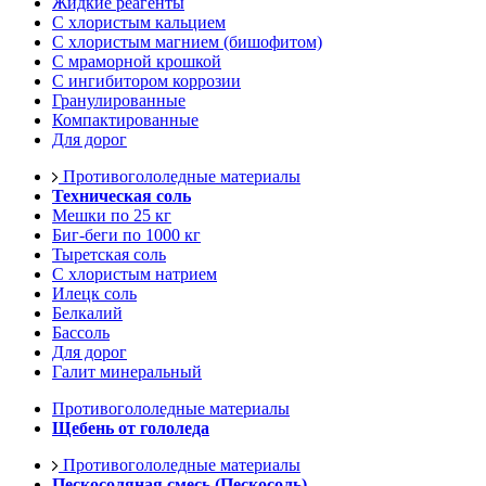
Жидкие реагенты
С хлористым кальцием
С хлористым магнием (бишофитом)
С мраморной крошкой
С ингибитором коррозии
Гранулированные
Компактированные
Для дорог
Противогололедные материалы
Техническая соль
Мешки по 25 кг
Биг-беги по 1000 кг
Тыретская соль
С хлористым натрием
Илецк соль
Белкалий
Бассоль
Для дорог
Галит минеральный
Противогололедные материалы
Щебень от гололеда
Противогололедные материалы
Пескосоляная смесь (Пескосоль)