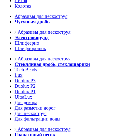
Литая
Колотая
Абразивы для пескоструя
Чугунная дробь
Абразивы для пескоструя
Электрокорунд
Шлифзерно
Шлифпорошок
Абразивы для пескоструя
Стеклянная дробь, стеклошарики
Tech Beads
Lux
Duolux P3
Duolux P2
Duolux P1
UltraLux
Для декора
Для разметки дорог
Для пескоструя
Для фильтрации воды
Абразивы для пескоструя
Гранатовый песок