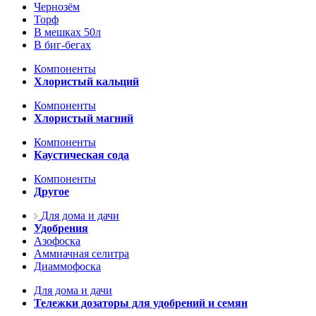
Чернозём
Торф
В мешках 50л
В биг-бегах
Компоненты
Хлористый кальций
Компоненты
Хлористый магний
Компоненты
Каустическая сода
Компоненты
Другое
Для дома и дачи
Удобрения
Азофоска
Аммиачная селитра
Диаммофоска
Для дома и дачи
Тележки дозаторы для удобрений и семян