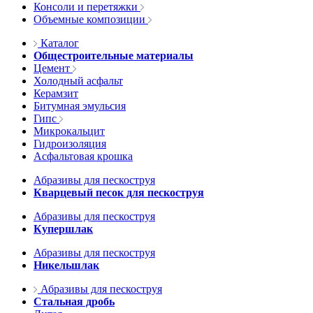
Консоли и перетяжки
Объемные композиции
Каталог
Общестроительные материалы
Цемент
Холодный асфальт
Керамзит
Битумная эмульсия
Гипс
Микрокальцит
Гидроизоляция
Асфальтовая крошка
Абразивы для пескоструя
Кварцевый песок для пескоструя
Абразивы для пескоструя
Купершлак
Абразивы для пескоструя
Никельшлак
Абразивы для пескоструя
Стальная дробь