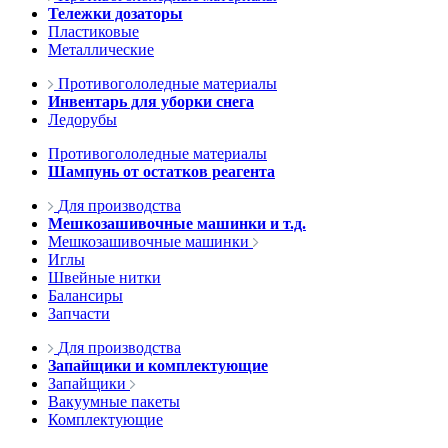
Тележки дозаторы
Пластиковые
Металлические
Противогололедные материалы
Инвентарь для уборки снега
Ледорубы
Противогололедные материалы
Шампунь от остатков реагента
Для производства
Мешкозашивочные машинки и т.д.
Мешкозашивочные машинки
Иглы
Швейные нитки
Балансиры
Запчасти
Для производства
Запайщики и комплектующие
Запайщики
Вакуумные пакеты
Комплектующие