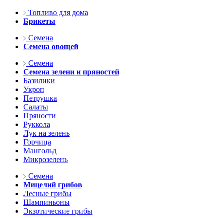
Топливо для дома
Брикеты
Семена
Семена овощей
Семена
Семена зелени и пряностей
Базилики
Укроп
Петрушка
Салаты
Пряности
Руккола
Лук на зелень
Горчица
Мангольд
Микрозелень
Семена
Мицелий грибов
Лесные грибы
Шампиньоны
Экзотические грибы