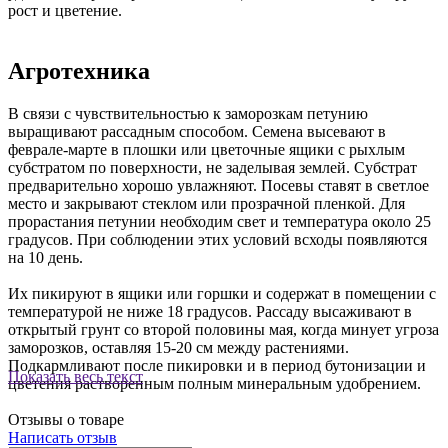
рост и цветение.
Агротехника
В связи с чувствительностью к заморозкам петунию
выращивают рассадным способом. Семена высевают в
феврале-марте в плошки или цветочные ящики с рыхлым
субстратом по поверхности, не заделывая землей. Субстрат
предварительно хорошо увлажняют. Посевы ставят в светлое
место и закрывают стеклом или прозрачной пленкой. Для
прорастания петунии необходим свет и температура около 25
градусов. При соблюдении этих условий всходы появляются
на 10 день.
Их пикируют в ящики или горшки и содержат в помещении с
температурой не ниже 18 градусов. Рассаду высаживают в
открытый грунт со второй половины мая, когда минует угроза
заморозков, оставляя 15-20 см между растениями.
Подкармливают после пикировки и в период бутонизации и
Показать весь текст
цветения растворенным полным минеральным удобрением.
Отзывы о товаре
Написать отзыв