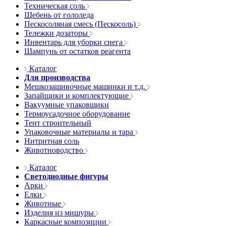
Техническая соль
Щебень от гололеда
Пескосоляная смесь (Пескосоль)
Тележки дозаторы
Инвентарь для уборки снега
Шампунь от остатков реагента
Каталог
Для производства
Мешкозашивочные машинки и т.д.
Запайщики и комплектующие
Вакуумные упаковщики
Термоусадочное оборудование
Тент строительный
Упаковочные материалы и тара
Нитритная соль
Животноводство
Каталог
Светодиодные фигуры
Арки
Елки
Животные
Изделия из мишуры
Каркасные композиции