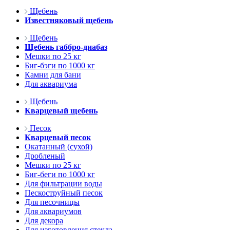
Щебень
Известняковый щебень
Щебень
Щебень габбро-диабаз
Мешки по 25 кг
Биг-бэги по 1000 кг
Камни для бани
Для аквариума
Щебень
Кварцевый щебень
Песок
Кварцевый песок
Окатанный (сухой)
Дробленый
Мешки по 25 кг
Биг-беги по 1000 кг
Для фильтрации воды
Пескоструйный песок
Для песочницы
Для аквариумов
Для декора
Для изготовления стекла