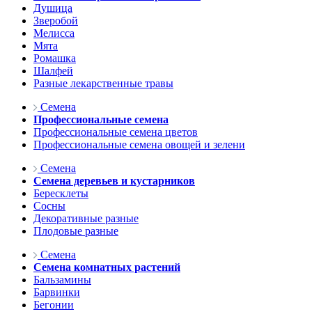
Душица
Зверобой
Мелисса
Мята
Ромашка
Шалфей
Разные лекарственные травы
Семена
Профессиональные семена
Профессиональные семена цветов
Профессиональные семена овощей и зелени
Семена
Семена деревьев и кустарников
Бересклеты
Сосны
Декоративные разные
Плодовые разные
Семена
Семена комнатных растений
Бальзамины
Барвинки
Бегонии