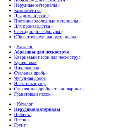
Нерудные материалы
Компоненты
Для дома и дачи
Противогололедные материалы
Для производства
Светодиодные фигуры
Общестроительные материалы
Каталог
Абразивы для пескоструя
Кварцевый песок для пескоструя
Купершлак
Никельшлак
Стальная дробь
Чугунная дробь
Электрокорунд
Стеклянная дробь, стеклошарики
Гранатовый песок
Каталог
Нерудные материалы
Щебень
Песок
Грунт