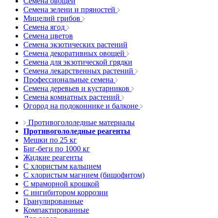
Семена овощей
Семена зелени и пряностей
Мицелий грибов
Семена ягод
Семена цветов
Семена экзотических растений
Семена декоративных овощей
Семена для экзотической грядки
Семена лекарственных растений
Профессиональные семена
Семена деревьев и кустарников
Семена комнатных растений
Огород на подоконнике и балконе
Противогололедные материалы
Противогололедные реагенты
Мешки по 25 кг
Биг-беги по 1000 кг
Жидкие реагенты
С хлористым кальцием
С хлористым магнием (бишофитом)
С мраморной крошкой
С ингибитором коррозии
Гранулированные
Компактированные